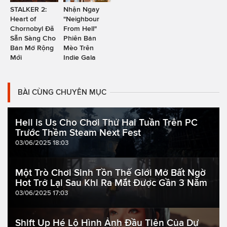
STALKER 2:
Nhận Ngay
Heart of
"Neighbour
Chornobyl Đã
From Hell"
Sẵn Sàng Cho
Phiên Bản
Bản Mở Rộng
Mèo Trên
Mới
Indie Gala
BÀI CÙNG CHUYÊN MỤC
Hell is Us Cho Chơi Thử Hai Tuần Trên PC
Trước Thềm Steam Next Fest
03/06/2025 18:03
Một Trò Chơi Sinh Tồn Thế Giới Mở Bất Ngờ
Hot Trở Lại Sau Khi Ra Mắt Được Gần 3 Năm
03/06/2025 17:03
Shift Up Hé Lộ Hình Ảnh Đầu Tiên Của Dự