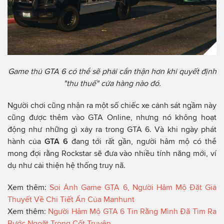
Game thủ GTA 6 có thể sẽ phải cẩn thận hơn khi quyết định
"thu thuế" cửa hàng nào đó.
Người chơi cũng nhận ra một số chiếc xe cảnh sát ngầm này
cũng được thêm vào GTA Online, nhưng nó không hoạt
động như những gì xảy ra trong GTA 6. Và khi ngày phát
hành của
GTA 6
đang tới rất gần, người hâm mộ có thể
mong đợi rằng Rockstar sẽ đưa vào nhiều tính năng mới, ví
dụ như cải thiện hệ thống truy nã.
Xem thêm:
Soi Ảnh Game GTA 6, Người Hâm Mộ Đặt Giả
Thuyết Về Chi Tiết Ẩn Của Manhunt
Xem thêm:
Người Hâm Mộ GTA 6 Tin Rằng Mình Đã Tìm Ra
Bước Ngoặt Trong Cốt Truyện