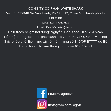
CÔNG TY CỔ PHẦN WHITE SHARK
Địa chỉ: 780/14B Sư Vạn Hạnh, Phường 12, Quận 10, Thành phố Hồ
Chí Minh
MST: 0313720704
Email liên hệ:
info@lag.vn
Chịu trách nhiệm nội dung: Nguyễn Tiến Khoa - 077 261 5246
Liên hệ quảng cáo:
thoi.pham@sharks.vn
- 093 745 0540 - Mr. Thơi
Giấy phép thiết lập mạng xã hội trên mạng số 345/GP-BTTTT do Bộ
Thông tin và Truyền thông cấp ngày 10/06/2021.
Fb.com/
lagdotvn
Instagram.com/
lag.vn