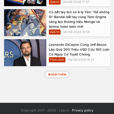
Giải trí
06/08/2026 17:37
Cú bắt tay lịch sử 4 tỷ Yên: "Gã khổng
lồ" Bandai bắt tay cùng Twin Engine
sáng tạo thương hiệu Manga và
Anime hoàn toàn mới
Giải trí
06/08/2026 16:56
Leonardo DiCaprio Cùng Jeff Bezos
Lập Quỹ 200 Triệu USD Cứu 100 Loài
Có Nguy Cơ Tuyệt Chủng
Phim Ảnh
06/08/2026 16:21
XEM THÊM
Copyright 2017 - 2026 - Lag.vn -
Privacy policy