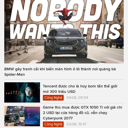
BMW gây tranh cãi khi biến màn hình ô tô thành nơi quảng bá
Spider-Man
Tencent được cho là hủy bom tấn thế giới
mở 300 triệu USD
Công Nghệ
04/08, 09:54
Game thủ mua được GTX 1050 Ti với giá chỉ
2 USD tại cửa hàng đồ cũ, vẫn chạy
Cyberpunk 2077
Công Nghệ
03/08, 19:47