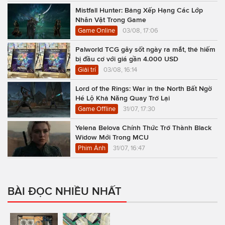
Mistfall Hunter: Bảng Xếp Hạng Các Lớp
Nhân Vật Trong Game
Game Online
03/08, 17:06
Palworld TCG gây sốt ngày ra mắt, thẻ hiếm
bị đầu cơ với giá gần 4.000 USD
Giải trí
03/08, 16:14
Lord of the Rings: War in the North Bất Ngờ
Hé Lộ Khả Năng Quay Trở Lại
Game Offline
31/07, 17:30
Yelena Belova Chính Thức Trở Thành Black
Widow Mới Trong MCU
Phim Ảnh
31/07, 16:47
BÀI ĐỌC NHIỀU NHẤT