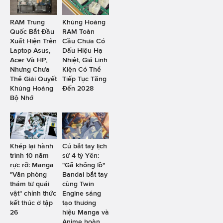
RAM Trung
Khủng Hoảng
Quốc Bắt Đầu
RAM Toàn
Xuất Hiện Trên
Cầu Chưa Có
Laptop Asus,
Dấu Hiệu Hạ
Acer Và HP,
Nhiệt, Giá Linh
Nhưng Chưa
Kiện Có Thể
Thể Giải Quyết
Tiếp Tục Tăng
Khủng Hoảng
Đến 2028
Bộ Nhớ
Khép lại hành
Cú bắt tay lịch
trình 10 năm
sử 4 tỷ Yên:
rực rỡ: Manga
"Gã khổng lồ"
"Văn phòng
Bandai bắt tay
thám tử quái
cùng Twin
vật" chính thức
Engine sáng
kết thúc ở tập
tạo thương
26
hiệu Manga và
Anime hoàn