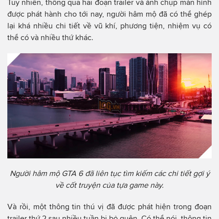
Tuy nhiên, thông qua hai đoạn trailer và ảnh chụp màn hình
được phát hành cho tới nay, người hâm mộ đã có thể ghép
lại khá nhiều chi tiết về vũ khí, phương tiện, nhiệm vụ có
thể có và nhiều thứ khác.
Người hâm mộ GTA 6 đã liên tục tìm kiếm các chi tiết gợi ý
về cốt truyện của tựa game này.
Và rồi, một thông tin thú vị đã được phát hiện trong đoạn
trailer thứ 2 sau nhiều tuần bị bỏ quên. Có thể nói, thông tin