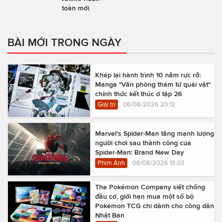
toàn mới
BÀI MỚI TRONG NGÀY
Khép lại hành trình 10 năm rực rỡ:
Manga "Văn phòng thám tử quái vật"
chính thức kết thúc ở tập 26
Giải trí
06/08/2026 20:12
Marvel's Spider-Man tăng mạnh lượng
người chơi sau thành công của
Spider-Man: Brand New Day
Phim Ảnh
06/08/2026 19:03
The Pokémon Company siết chống
đầu cơ, giới hạn mua một số bộ
Pokémon TCG chỉ dành cho công dân
Nhật Bản