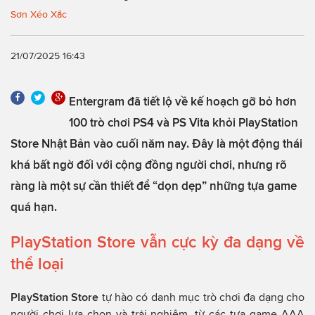
Sơn Xéo Xắc
21/07/2025 16:43
Entergram đã tiết lộ về kế hoạch gỡ bỏ hơn
100 trò chơi PS4 và PS Vita khỏi PlayStation
Store Nhật Bản vào cuối năm nay. Đây là một động thái
khá bất ngờ đối với cộng đồng người chơi, nhưng rõ
ràng là một sự cần thiết để “dọn dẹp” những tựa game
quá hạn.
PlayStation Store vẫn cực kỳ đa dạng về
thể loại
PlayStation Store
tự hào có danh mục trò chơi đa dạng cho
người chơi lựa chọn và trải nghiệm, từ các tựa game AAA