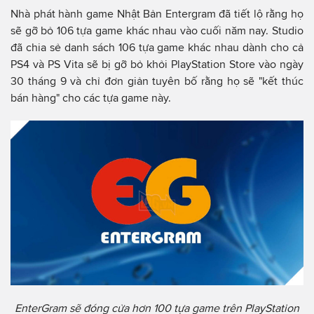
Nhà phát hành game Nhật Bản Entergram đã tiết lộ rằng họ
sẽ gỡ bỏ 106 tựa game khác nhau vào cuối năm nay. Studio
đã chia sẻ danh sách 106 tựa game khác nhau dành cho cả
PS4 và PS Vita sẽ bị gỡ bỏ khỏi PlayStation Store vào ngày
30 tháng 9 và chỉ đơn giản tuyên bố rằng họ sẽ "kết thúc
bán hàng" cho các tựa game này.
EnterGram sẽ đóng cửa hơn 100 tựa game trên PlayStation