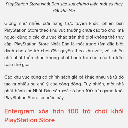
PlayStation Store Nhật Bản sắp sửa chứng kiến một sự thay
đổi khá lớn.
Giống như nhiều cửa hàng trực tuyến khác, phiên bản
PlayStation Store theo khu vực thường chứa các trò chơi mà
người dùng ở các khu vực khác trên thế giới không thể truy
cập. PlayStation Store Nhật Bản là một trung tâm đặc biệt
dành cho các trò chơi độc quyền theo khu vực, với nhiều
nhà phát triển chọn không phát hành trò chơi của họ trên
toàn thế giới.
Các khu vực cũng có chính sách giá cả khác nhau và từ đó
tạo ra nhiều sự chú ý của cộng đồng. Tuy nhiên, một nhà
phát hành tại Nhật Bản sắp xoá sổ hơn 100 tựa game khỏi
PlayStation Store tại nước này.
Entergram xóa hơn 100 trò chơi khỏi
PlayStation Store