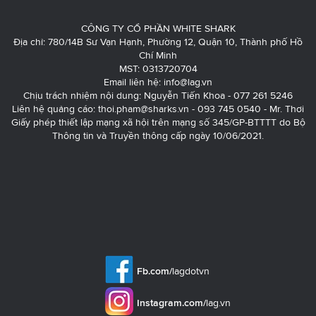
CÔNG TY CỔ PHẦN WHITE SHARK
Địa chỉ: 780/14B Sư Vạn Hạnh, Phường 12, Quận 10, Thành phố Hồ
Chí Minh
MST: 0313720704
Email liên hệ:
info@lag.vn
Chịu trách nhiệm nội dung: Nguyễn Tiến Khoa - 077 261 5246
Liên hệ quảng cáo:
thoi.pham@sharks.vn
- 093 745 0540 - Mr. Thơi
Giấy phép thiết lập mạng xã hội trên mạng số 345/GP-BTTTT do Bộ
Thông tin và Truyền thông cấp ngày 10/06/2021.
Fb.com/
lagdotvn
Instagram.com/
lag.vn