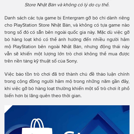
Store Nhật Bản và không có lý do cụ thể.
Danh sách các tựa game bị Entergram gỡ bỏ chỉ dành riêng
cho PlayStation Store Nhật Bản, và không có tựa game nào
trong số đó có sẵn bên ngoài quốc gia này. Mặc dù việc gỡ
bỏ hàng loạt khó có thể ảnh hưởng đến nhiều người hâm
mộ PlayStation bên ngoài Nhật Bản, nhưng động thái này
vẫn sẽ khiến một lượng lớn trò chơi không thể mua được
trên nền tảng kỹ thuật số của Sony.
Việc bảo tồn trò chơi đã trở thành chủ đề thảo luận chính
trong cộng đồng người hâm mộ trong những năm gần đây,
khi việc gỡ bỏ hàng loạt thường khiến một số trò chơi ít phổ
biến hơn bị lãng quên theo thời gian.