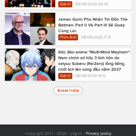
Giải trí
09/08/2026 09:30
James Gunn Phủ Nhận Tin Đồn The
Batman: Part II Và Part III Sẽ Quay
Cùng Lúc
Phim Ảnh
08/08/2026 17:11
Độc đáo anime "Multi-Mind Mayhem":
Nam chính sở hữu 3 linh hồn do
seiyuu Subaru (Re:Zero) lồng tiếng,
chốt lịch lên sóng đầu năm 2027
Giải trí
08/08/2026 14:12
XEM THÊM
Copyright 2017 - 2026 - Lag.vn -
Privacy policy