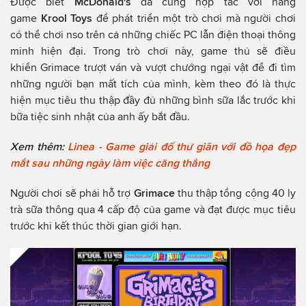
Được biết
McDonald's
đã cùng hợp tác với hãng
game
Krool Toys
để phát triển một trò chơi mà người chơi
có thể chơi nso trên cả những chiếc PC lẫn điện thoại thông
minh hiện đại. Trong trò chơi này, game thủ sẽ điều
khiển Grimace trượt ván và vượt chướng ngại vật để đi tìm
những người bạn mất tích của mình, kèm theo đó là thực
hiện mục tiêu thu thập đầy đủ những bình sữa lắc trước khi
bữa tiệc sinh nhật của anh ấy bắt đầu.
Xem thêm:
Linea - Game giải đố thư giãn với đồ họa đẹp
mắt sau những ngày làm việc căng thẳng
Người chơi sẽ phải hỗ trợ
Grimace
thu thập tổng cộng 40 ly
trà sữa thông qua 4 cấp độ của game và đạt được mục tiêu
trước khi kết thúc thời gian giới hạn.