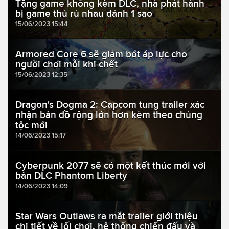
Tặng game không kèm DLC, nhà phát hành
bị game thủ rủ nhau đánh 1 sao
15/06/2023 15:44
Armored Core 6 sẽ giảm bớt áp lực cho
người chơi mỗi khi chết
15/06/2023 12:35
Dragon's Dogma 2: Capcom tung trailer xác
nhận bản đồ rộng lớn hơn kèm theo chủng
tộc mới
14/06/2023 15:17
Cyberpunk 2077 sẽ có một kết thúc mới với
bản DLC Phantom Liberty
14/06/2023 14:09
Star Wars Outlaws ra mắt trailer giới thiệu
chi tiết về lối chơi, hệ thống chiến đấu và