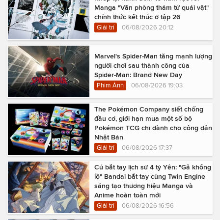
Manga "Văn phòng thám tử quái vật"
chính thức kết thúc ở tập 26
Giải trí
06/08/2026 20:12
Marvel's Spider-Man tăng mạnh lượng
người chơi sau thành công của
Spider-Man: Brand New Day
Phim Ảnh
06/08/2026 19:03
The Pokémon Company siết chống
đầu cơ, giới hạn mua một số bộ
Pokémon TCG chỉ dành cho công dân
Nhật Bản
Giải trí
06/08/2026 17:37
Cú bắt tay lịch sử 4 tỷ Yên: "Gã khổng
lồ" Bandai bắt tay cùng Twin Engine
sáng tạo thương hiệu Manga và
Anime hoàn toàn mới
Giải trí
06/08/2026 16:56