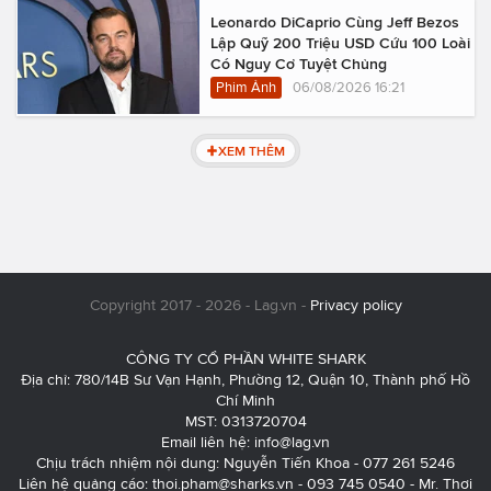
Leonardo DiCaprio Cùng Jeff Bezos
Lập Quỹ 200 Triệu USD Cứu 100 Loài
Có Nguy Cơ Tuyệt Chủng
Phim Ảnh
06/08/2026 16:21
XEM THÊM
Copyright 2017 - 2026 - Lag.vn -
Privacy policy
CÔNG TY CỔ PHẦN WHITE SHARK
Địa chỉ: 780/14B Sư Vạn Hạnh, Phường 12, Quận 10, Thành phố Hồ
Chí Minh
MST: 0313720704
Email liên hệ:
info@lag.vn
Chịu trách nhiệm nội dung: Nguyễn Tiến Khoa - 077 261 5246
Liên hệ quảng cáo:
thoi.pham@sharks.vn
- 093 745 0540 - Mr. Thơi