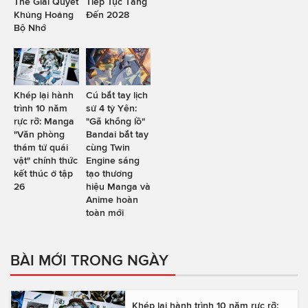
Thể Giải Quyết
Tiếp Tục Tăng
Khủng Hoảng
Đến 2028
Bộ Nhớ
Khép lại hành
Cú bắt tay lịch
trình 10 năm
sử 4 tỷ Yên:
rực rỡ: Manga
"Gã khổng lồ"
"Văn phòng
Bandai bắt tay
thám tử quái
cùng Twin
vật" chính thức
Engine sáng
kết thúc ở tập
tạo thương
26
hiệu Manga và
Anime hoàn
toàn mới
BÀI MỚI TRONG NGÀY
Khép lại hành trình 10 năm rực rỡ: