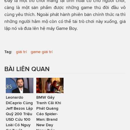
Đây là một trò chơi mang lại tính hoài cổ cho người chơi,
càng là một sản phẩm được những game thủ đời đầu vô
cùng yêu thích. Ngoài phát hành phiên bản chính thức ra thì
những người hâm mộ còn có thể tải trò chơi này xuống, giả
lập nó và đưa lên hệ máy Game Boy.
Tag:
giải trí
game giải trí
BÀI LIÊN QUAN
Leonardo
BMW Gây
DiCaprio Cùng
Tranh Cãi Khi
Jeff Bezos Lập
Phát Quảng
Quỹ 200 Triệu
Cáo Spider-
USD Cứu 100
Man: Brand
Loài Có Nguy
New Day