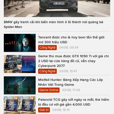
BMW gây tranh cãi khi biến màn hình ô tô thành nơi quảng bá
Spider-Man
Tencent được cho là hủy bom tấn thế giới
mở 300 triệu USD
Công Nghệ
04/08, 09:54
Game thủ mua được GTX 1050 Ti với giá chỉ
2 USD tại cửa hàng đồ cũ, vẫn chạy
Cyberpunk 2077
Công Nghệ
03/08, 19:47
Mistfall Hunter: Bảng Xếp Hạng Các Lớp
Nhân Vật Trong Game
Game Online
03/08, 17:06
Palworld TCG gây sốt ngày ra mắt, thẻ hiếm
bị đầu cơ với giá gần 4.000 USD
Giải trí
03/08, 16:14