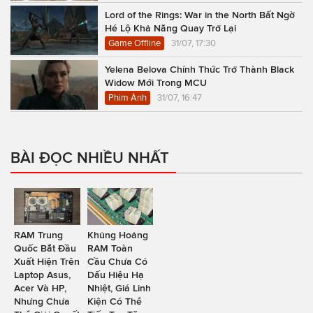
Lord of the Rings: War in the North Bất Ngờ
Hé Lộ Khả Năng Quay Trở Lại
Game Offline
31/07, 17:30
Yelena Belova Chính Thức Trở Thành Black
Widow Mới Trong MCU
Phim Ảnh
31/07, 16:47
BÀI ĐỌC NHIỀU NHẤT
RAM Trung
Khủng Hoảng
Quốc Bắt Đầu
RAM Toàn
Xuất Hiện Trên
Cầu Chưa Có
Laptop Asus,
Dấu Hiệu Hạ
Acer Và HP,
Nhiệt, Giá Linh
Nhưng Chưa
Kiện Có Thể