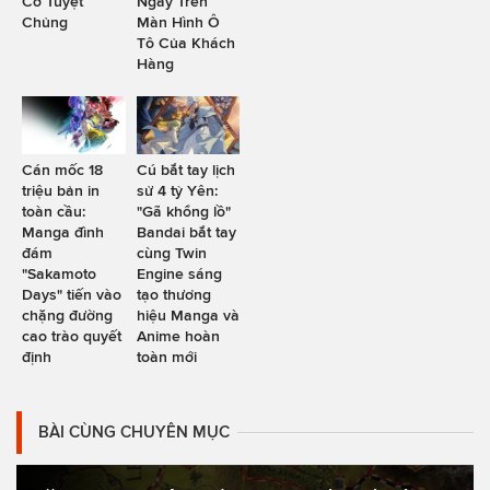
Cơ Tuyệt
Ngay Trên
Chủng
Màn Hình Ô
Tô Của Khách
Hàng
Cán mốc 18
Cú bắt tay lịch
triệu bản in
sử 4 tỷ Yên:
toàn cầu:
"Gã khổng lồ"
Manga đình
Bandai bắt tay
đám
cùng Twin
"Sakamoto
Engine sáng
Days" tiến vào
tạo thương
chặng đường
hiệu Manga và
cao trào quyết
Anime hoàn
định
toàn mới
BÀI CÙNG CHUYÊN MỤC