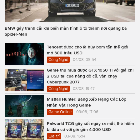
BMW gây tranh cãi khi biến màn hình ô tô thành nơi quảng bá
Spider-Man
Tencent được cho là hủy bom tấn thế giới
mở 300 triệu USD
Công Nghệ
04/08, 09:54
Game thủ mua được GTX 1050 Ti với giá chỉ
2 USD tại cửa hàng đồ cũ, vẫn chạy
Cyberpunk 2077
Công Nghệ
03/08, 19:47
Mistfall Hunter: Bảng Xếp Hạng Các Lớp
Nhân Vật Trong Game
Game Online
03/08, 17:06
Palworld TCG gây sốt ngày ra mắt, thẻ hiếm
bị đầu cơ với giá gần 4.000 USD
Giải trí
03/08, 16:14