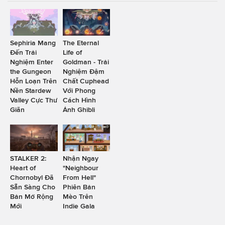
Sephiria Mang
The Eternal
Đến Trải
Life of
Nghiệm Enter
Goldman - Trải
the Gungeon
Nghiệm Đậm
Hỗn Loạn Trên
Chất Cuphead
Nền Stardew
Với Phong
Valley Cực Thư
Cách Hình
Giãn
Ảnh Ghibli
STALKER 2:
Nhận Ngay
Heart of
"Neighbour
Chornobyl Đã
From Hell"
Sẵn Sàng Cho
Phiên Bản
Bản Mở Rộng
Mèo Trên
Mới
Indie Gala