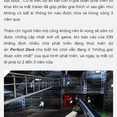
đạt được".
Có lẽ việc dự án vẫn còn ở giai đoạn phát triển sơ
khai khi ra mắt trailer đã góp phần giải thích vì sao gần như
không có bất kì thông tin nào được chia sẻ trong vòng 3
năm qua.
Thậm chí người hâm mộ cũng không nên kì vọng sẽ sớm có
được những cập nhật mới về game, khi báo cáo của IGN
khẳng định nhiều nhà phát triển đang thực hiện dự
án
Perfect Dark
cho biết trò chơi vẫn đang ở "những giai
đoạn sớm nhất" của quá trình phát triển, và ngày ra mắt có
lẽ phải từ 2 đến 3 năm nữa.