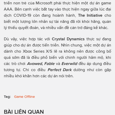
triển non trẻ của Microsoft phải thực hiện một dự án game
AAA. Bên cạnh việc bắt tay vào thực hiện ngay giữa lúc đại
dịch COVID-19 còn đang hoành hành,
The Initiative
cho
biết một lượng lớn nhân sự tài năng đã rời khỏi hãng, quản
lý thiếu quyết đoán, và nhiều vấn đề cản trở đáng kể khác.
Dù vậy, việc hợp tác với
Crystal Dynamics
thực sự đang
giúp cho dự án được tiến triển. Nhìn chung, việc một dự án
dành cho Xbox Series X/S lẽ ra không nên được công bố
quá sớm đã là điều phổ biến với chinh người hâm mộ, khi
các trò chơi
Avowed, Fable
và
Everwild
đều áp dụng điều
tương tự. Chỉ co điều
Perfect Dark
dường như còn gặp
nhiều khó khăn hơn các dự án nói trên.
Tag:
Game Offline
BÀI LIÊN QUAN