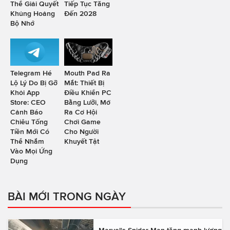
Thể Giải Quyết
Tiếp Tục Tăng
Khủng Hoảng
Đến 2028
Bộ Nhớ
Telegram Hé
Mouth Pad Ra
Lộ Lý Do Bị Gỡ
Mắt: Thiết Bị
Khỏi App
Điều Khiển PC
Store: CEO
Bằng Lưỡi, Mở
Cảnh Báo
Ra Cơ Hội
Chiêu Tống
Chơi Game
Tiền Mới Có
Cho Người
Thể Nhắm
Khuyết Tật
Vào Mọi Ứng
Dụng
BÀI MỚI TRONG NGÀY
Marvel's Spider-Man tăng mạnh lượng