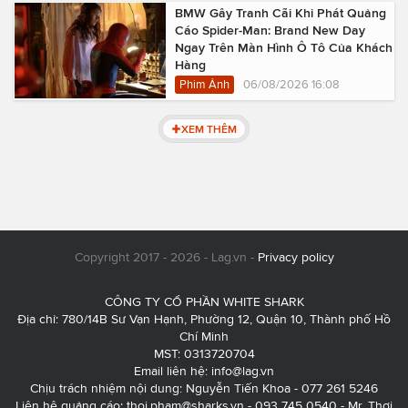
BMW Gây Tranh Cãi Khi Phát Quảng
Cáo Spider-Man: Brand New Day
Ngay Trên Màn Hình Ô Tô Của Khách
Hàng
Phim Ảnh
06/08/2026 16:08
XEM THÊM
Copyright 2017 - 2026 - Lag.vn -
Privacy policy
CÔNG TY CỔ PHẦN WHITE SHARK
Địa chỉ: 780/14B Sư Vạn Hạnh, Phường 12, Quận 10, Thành phố Hồ
Chí Minh
MST: 0313720704
Email liên hệ:
info@lag.vn
Chịu trách nhiệm nội dung: Nguyễn Tiến Khoa - 077 261 5246
Liên hệ quảng cáo:
thoi.pham@sharks.vn
- 093 745 0540 - Mr. Thơi