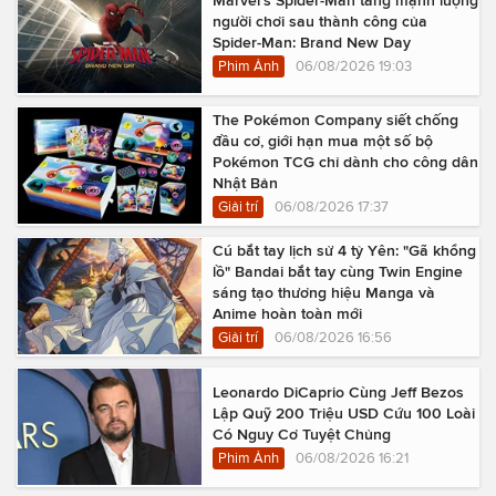
người chơi sau thành công của
Spider-Man: Brand New Day
Phim Ảnh
06/08/2026 19:03
The Pokémon Company siết chống
đầu cơ, giới hạn mua một số bộ
Pokémon TCG chỉ dành cho công dân
Nhật Bản
Giải trí
06/08/2026 17:37
Cú bắt tay lịch sử 4 tỷ Yên: "Gã khổng
lồ" Bandai bắt tay cùng Twin Engine
sáng tạo thương hiệu Manga và
Anime hoàn toàn mới
Giải trí
06/08/2026 16:56
Leonardo DiCaprio Cùng Jeff Bezos
Lập Quỹ 200 Triệu USD Cứu 100 Loài
Có Nguy Cơ Tuyệt Chủng
Phim Ảnh
06/08/2026 16:21