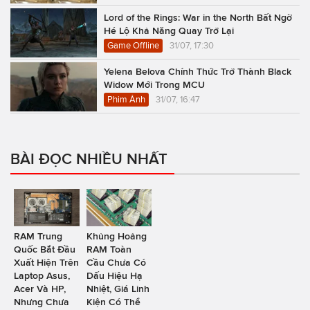
Lord of the Rings: War in the North Bất Ngờ
Hé Lộ Khả Năng Quay Trở Lại
Game Offline
31/07, 17:30
Yelena Belova Chính Thức Trở Thành Black
Widow Mới Trong MCU
Phim Ảnh
31/07, 16:47
BÀI ĐỌC NHIỀU NHẤT
RAM Trung
Khủng Hoảng
Quốc Bắt Đầu
RAM Toàn
Xuất Hiện Trên
Cầu Chưa Có
Laptop Asus,
Dấu Hiệu Hạ
Acer Và HP,
Nhiệt, Giá Linh
Nhưng Chưa
Kiện Có Thể