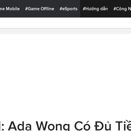
me Mobile
#Game Offline
#eSports
#Hướng dẫn
#Công 
il: Ada Wong Có Đủ T