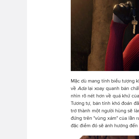
Mặc dù mang tính biểu tượng 
về
Ada
lại xoay quanh bản chấ
nhìn rõ nét hơn về quá khứ củ
Tương tự, bản tính khó đoán đ
trở thành một người hùng sẽ là
đứng trên "vùng xám" của lằn r
đặc điểm đó sẽ ảnh hưởng đến 