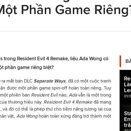
Một Phần Game Riêng
 trong Resident Evil 4 Remake, liệu Ada Wong có
B
ột phần game riêng biệt?
Re
e
ra mắt bản DLC
Separate Ways
, đã có một cuộc tranh
Là
ận được một phần game spin-off hoàn toàn riêng. Tuy
Le
g một phiên bản
Resident Evil
nào,
Ada
vẫn là một trong
01/
 của thương hiệu này.
Resident Evil 4 Remake
đã mang
, và đó có thể là phép thử cho tiềm năng tương lai của
St
hân vật,
Ada Wong
hoàn toàn xứng đáng trở thành một
En
tr
30/