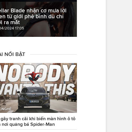
ellar Blade nhận cơ mưa lời
en từ giới phê bình dù chỉ
i ra mắt
04/2024 17:05
I NỔI BẬT
 NGHỆ
ây tranh cãi khi biến màn hình ô tô
 nơi quảng bá Spider-Man