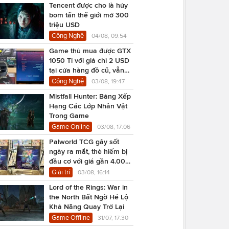
Tencent được cho là hủy
bom tấn thế giới mở 300
triệu USD
Công Nghệ
04/08, 09:54
Game thủ mua được GTX
1050 Ti với giá chỉ 2 USD
tại cửa hàng đồ cũ, vẫn
chạy Cyberpunk 2077
Công Nghệ
03/08, 19:47
Mistfall Hunter: Bảng Xếp
Hạng Các Lớp Nhân Vật
Trong Game
Game Online
03/08, 17:06
Palworld TCG gây sốt
ngày ra mắt, thẻ hiếm bị
đầu cơ với giá gần 4.000
USD
Giải trí
03/08, 16:14
Lord of the Rings: War in
the North Bất Ngờ Hé Lộ
Khả Năng Quay Trở Lại
Game Offline
31/07, 17:30