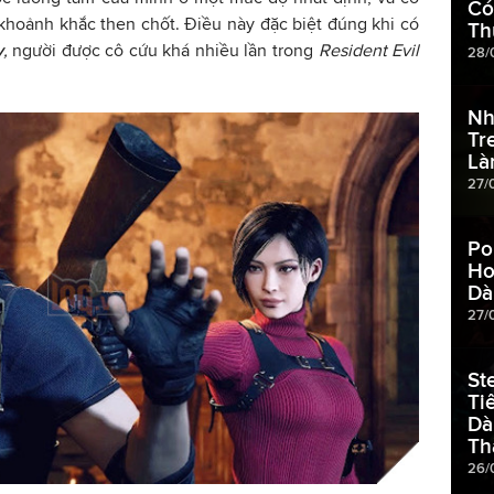
Có
khoảnh khắc then chốt. Điều này đặc biệt đúng khi có
Th
y
,
người được cô cứu khá nhiều lần trong
Resident Evil
28/
Nh
Tr
Là
27/
Po
Ho
Dà
27/
St
Ti
Dà
Th
26/