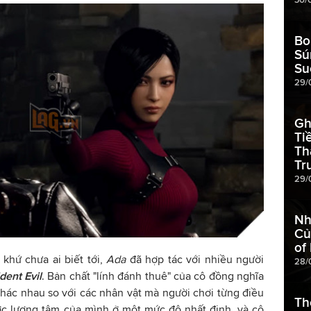
Bo
Sú
Su
29/
Gh
Ti
Th
Tr
29/
Nh
Củ
of
 khứ chưa ai biết tới,
Ada
đã hợp tác với nhiều người
28/
dent Evil
. Bản chất "lính đánh thuê" của cô đồng nghĩa
khác nhau so với các nhân vật mà người chơi từng điều
Th
c lương tâm của mình ở một mức độ nhất định, và cô