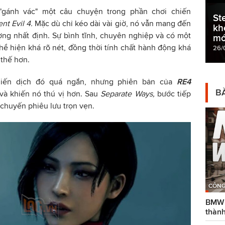
gánh vác" một câu chuyện trong phần chơi chiến
St
nt Evil 4.
Mặc dù chỉ kéo dài vài giờ, nó vẫn mang đến
kh
ợng nhất định. Sự bình tĩnh, chuyên nghiệp và có một
mớ
hể hiện khá rõ nét, đồng thời tính chất hành động khá
26/
 thế hơn.
hiến dịch đó quá ngắn, nhưng phiên bản của
RE4
BÀ
à khiến nó thú vị hơn. Sau
Separate Ways,
bước tiếp
 chuyến phiêu lưu trọn vẹn.
CÔNG
BMW g
thành