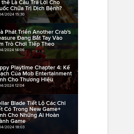
 thể Là Câu Trả Lời Cho
uốc Chữa Trị Dịch Bệnh?
04/2024 15:30
à Phát Triển Another Crab's
easure Đang Bắt Tay Vào
m Trò Chơi Tiếp Theo
04/2024 14:06
ppy Playtime Chapter 4: Kế
ạch Của Mob Entertainment
nh Cho Thương HIệu
04/2024 12:04
ellar Blade Tiết Lộ Các Chi
ết Có Trong New Game+
nh Cho Những Ai Hoàn
ành Game
04/2024 18:03