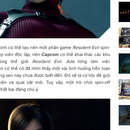
chính có thể tạo nên một phần game
Resident Evil
spin-
iệp viên độc lập, nên
Capcom
có thể khai thác các khu
rong thế giới
Resident Evil
.
Ada
từng làm việc
ên có thể cô đã nhìn thấy một vài tình huống hỗn loạn
g seri này chưa được biết đến. Đó sẽ là cơ hội để giới
iện và quái vật mới. Tuy vậy, một trò chơi spin-off
hất bại đáng chú ý.