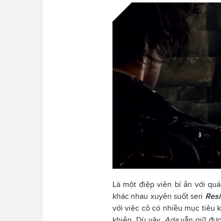
Là một điệp viên bí ẩn với quá
khác nhau xuyên suốt seri
Resi
với việc cô có nhiều mục tiêu 
khiển. Dù vậy,
Ada
vẫn giữ đượ