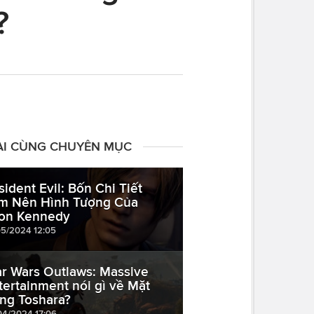
?
ÀI CÙNG CHUYÊN MỤC
sident Evil: Bốn Chi Tiết
m Nên Hình Tượng Của
on Kennedy
05/2024 12:05
ar Wars Outlaws: Massive
tertainment nói gì về Mặt
ăng Toshara?
04/2024 17:06