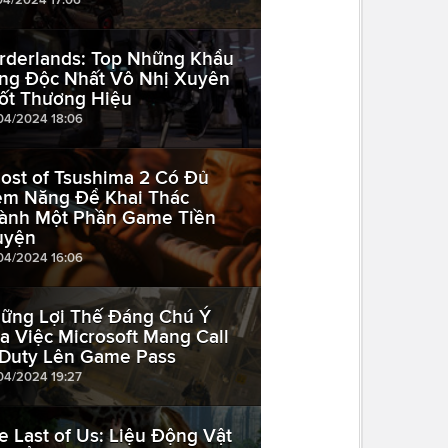
rderlands: Top Những Khẩu
ng Độc Nhất Vô Nhị Xuyên
ốt Thương Hiệu
04/2024 18:06
ost of Tsushima 2 Có Đủ
ềm Năng Để Khai Thác
ành Một Phần Game Tiền
uyện
04/2024 16:06
ững Lợi Thế Đáng Chú Ý
a Việc Microsoft Mang Call
 Duty Lên Game Pass
04/2024 19:27
e Last of Us: Liệu Động Vật