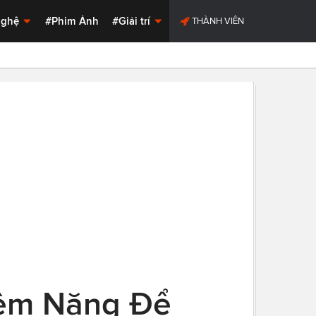
Nghệ
#Phim Ảnh
#Giải trí
THÀNH VIÊN
iềm Năng Để