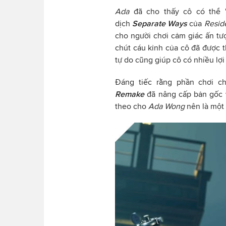
Ada
đã cho thấy cô có thể "
dịch
Separate Ways
của
Reside
cho người chơi cảm giác ấn tư
chút cáu kỉnh của cô đã được t
tự do cũng giúp cô có nhiều lợi
Đáng tiếc rằng phần chơi c
Remake
đã nâng cấp bản gốc v
theo cho
Ada Wong
nên là một