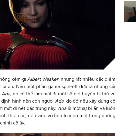
không kém gì
Albert Wesker
,
nhưng rất nhiều đặc điểm
t bí ẩn. Nếu một phần game spin-off đưa ra những cái
a
Ada,
nó có thể làm mất đi một số nét huyền bí thú vị.
ã định hình nên con người
Ada,
do đó nếu xây dựng cô
m mất đi nét đặc trưng này.
Ada
là một sự bí ẩn và luôn
anh thiện ác, nên việc vô tình loại bỏ một trong những
chính cô ấy.