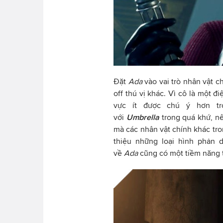
Đặt
Ada
vào vai trò nhân vật 
off thú vị khác. Vì cô là một đ
vực ít được chú ý hơn t
với
Umbrella
trong quá khứ, n
mà các nhân vật chính khác tron
thiệu những loại hình phản d
về
Ada
cũng có một tiềm năng t