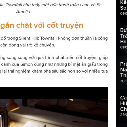
Kế
ill: Townfall cho thấy một bức tranh toàn cảnh về St.
So
Amelia
01/
gắn chặt với cốt truyện
Bư
Tr
 đố trong Silent Hill: Townfall không đơn thuần là công
Ba
còn đóng vai trò kể chuyện.
01/
g song song với quá trình phát triển cốt truyện, giúp
Pr
n cảnh của Simon cũng như những bí mật ẩn giấu trong
Nă
 lại trải nghiệm khám phá sâu sắc hơn so với nhiều tựa
Th
30/
Ca
Hứ
Ch
29/