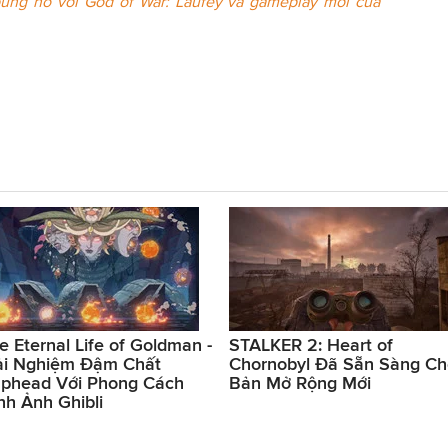
 bùng nổ với God of War: Laufey và gameplay mới của
e Eternal Life of Goldman -
STALKER 2: Heart of
ải Nghiệm Đậm Chất
Chornobyl Đã Sẵn Sàng Ch
phead Với Phong Cách
Bản Mở Rộng Mới
nh Ảnh Ghibli