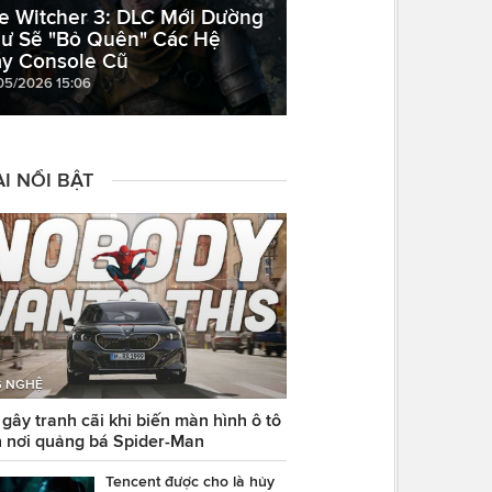
e Witcher 3: DLC Mới Dường
ư Sẽ "Bỏ Quên" Các Hệ
y Console Cũ
05/2026 15:06
I NỔI BẬT
 NGHỆ
ây tranh cãi khi biến màn hình ô tô
 nơi quảng bá Spider-Man
Tencent được cho là hủy