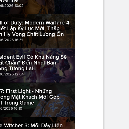
06/2026 10:02
ll of Duty: Modern Warfare 4
iết Lập Kỷ Lục Mới, Thắp
n Hy Vọng Chất Lượng Ổn
06/2026 16:31
sident Evil Có Khả Năng Sẽ
ặt Chân" Đến Nhật Bản
ong Tương Lai
06/2026 12:04
7: First Light - Những
ơng Mặt Khách Mời Góp
t Trong Game
06/2026 16:10
e Witcher 3: Mối Dây Liên