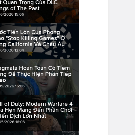
t Quan Trọng Của DLC
ngs of The Past
06/2026 15:06
ớc Tiến Lớn Của Phong
ào "Stop Killing Games" Ở
ng California Và Châu Âu
06/2026 12:04
agmata Hoàn Toàn Có Tiềm
ng Để Thực Hiện Phần Tiếp
eo
05/2026 16:06
ll of Duty: Modern Warfare 4
a Hẹn Mang Đến Phần Chơi
iến Dịch Lớn Nhất
05/2026 16:03