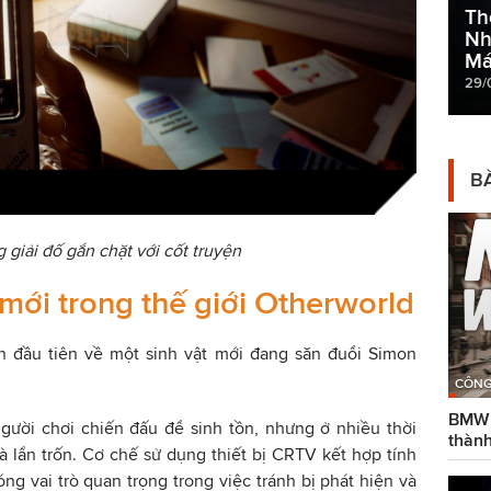
Th
Nh
Má
29/
BÀ
 giải đố gắn chặt với cốt truyện
 mới trong thế giới Otherworld
ìn đầu tiên về một sinh vật mới đang săn đuổi Simon
CÔNG
BMW g
gười chơi chiến đấu để sinh tồn, nhưng ở nhiều thời
thành
à lẩn trốn. Cơ chế sử dụng thiết bị CRTV kết hợp tính
ng vai trò quan trọng trong việc tránh bị phát hiện và