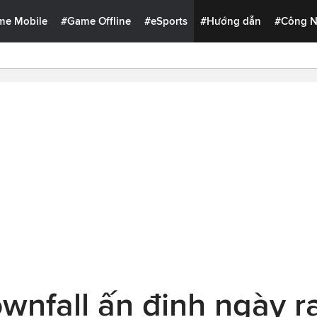
me Mobile
#Game Offline
#eSports
#Hướng dẫn
#Công 
Townfall ấn định ngày r