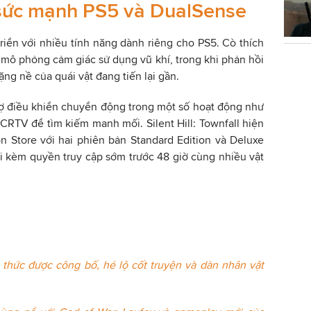
 sức mạnh PS5 và DualSense
 triển với nhiều tính năng dành riêng cho PS5. Cò thích
mô phỏng cảm giác sử dụng vũ khí, trong khi phản hồi
ặng nề của quái vật đang tiến lại gần.
rợ điều khiển chuyển động trong một số hoạt động như
bị CRTV để tìm kiếm manh mối. Silent Hill: Townfall hiện
on Store với hai phiên bản Standard Edition và Deluxe
đi kèm quyền truy cập sớm trước 48 giờ cùng nhiều vật
 thức được công bố, hé lộ cốt truyện và dàn nhân vật