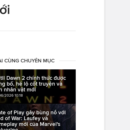
ới
ÀI CÙNG CHUYÊN MỤC
til Dawn 2 chính thức được
ng bố, hé lộ cốt truyện và
n nhân vật mới
06/2026 10:18
ate of Play gây bùng nổ với
d of War: Laufey và
meplay mới của Marvel's
lverine