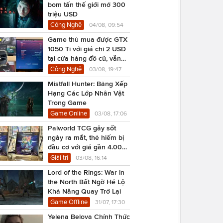
bom tấn thế giới mở 300
triệu USD
Công Nghệ
04/08, 09:54
Game thủ mua được GTX
1050 Ti với giá chỉ 2 USD
tại cửa hàng đồ cũ, vẫn
chạy Cyberpunk 2077
Công Nghệ
03/08, 19:47
Mistfall Hunter: Bảng Xếp
Hạng Các Lớp Nhân Vật
Trong Game
Game Online
03/08, 17:06
Palworld TCG gây sốt
ngày ra mắt, thẻ hiếm bị
đầu cơ với giá gần 4.000
USD
Giải trí
03/08, 16:14
Lord of the Rings: War in
the North Bất Ngờ Hé Lộ
Khả Năng Quay Trở Lại
Game Offline
31/07, 17:30
Yelena Belova Chính Thức