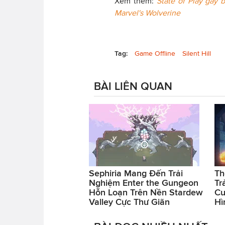
Xem thêm:
State of Play gây
Marvel's Wolverine
Tag:
Game Offline
Silent Hill
BÀI LIÊN QUAN
Sephiria Mang Đến Trải
Th
Nghiệm Enter the Gungeon
Tr
Hỗn Loạn Trên Nền Stardew
Cu
Valley Cực Thư Giãn
Hì