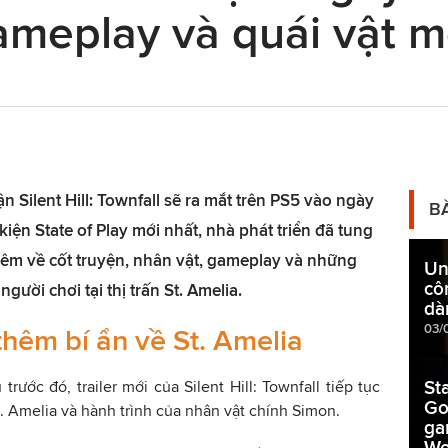
ameplay và quái vật m
 Silent Hill: Townfall sẽ ra mắt trên PS5 vào ngày
B
iện State of Play mới nhất, nhà phát triển đã tung
 thêm về cốt truyện, nhân vật, gameplay và những
Un
cô
ười chơi tại thị trấn St. Amelia.
dà
03/
 thêm bí ẩn về St. Amelia
St
trước đó, trailer mới của Silent Hill: Townfall tiếp tục
Go
t. Amelia và hành trình của nhân vật chính Simon.
ga
Wo