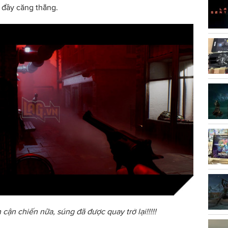
 đầy căng thẳng.
ận chiến nữa, súng đã được quay trở lại!!!!!