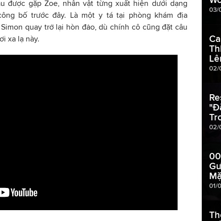
ầu được gặp Zoe, nhân vật từng xuất hiện dưới dạng
03/
r công bố trước đây. Là một y tá tại phòng khám địa
 Simon quay trở lại hòn đảo, dù chính cô cũng đặt câu
Ca
ơi xa lạ này.
Th
Lê
02/
Re
"Đ
Tr
02/
00
Gư
Mặ
01/
Th