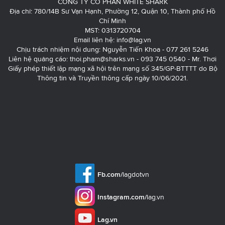
CÔNG TY CỔ PHẦN WHITE SHARK
Địa chỉ: 780/14B Sư Vạn Hạnh, Phường 12, Quận 10, Thành phố Hồ
Chí Minh
MST: 0313720704
Email liên hệ:
info@lag.vn
Chịu trách nhiệm nội dung: Nguyễn Tiến Khoa - 077 261 5246
Liên hệ quảng cáo:
thoi.pham@sharks.vn
- 093 745 0540 - Mr. Thơi
Giấy phép thiết lập mạng xã hội trên mạng số 345/GP-BTTTT do Bộ
Thông tin và Truyền thông cấp ngày 10/06/2021.
Fb.com/
lagdotvn
Instagram.com/
lag.vn
Lag.vn