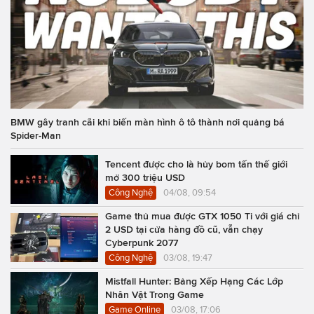
BMW gây tranh cãi khi biến màn hình ô tô thành nơi quảng bá
Spider-Man
Tencent được cho là hủy bom tấn thế giới
mở 300 triệu USD
Công Nghệ
04/08, 09:54
Game thủ mua được GTX 1050 Ti với giá chỉ
2 USD tại cửa hàng đồ cũ, vẫn chạy
Cyberpunk 2077
Công Nghệ
03/08, 19:47
Mistfall Hunter: Bảng Xếp Hạng Các Lớp
Nhân Vật Trong Game
Game Online
03/08, 17:06