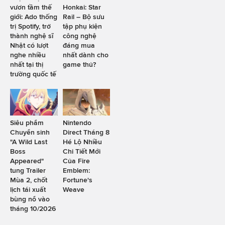
vươn tầm thế
Honkai: Star
giới: Ado thống
Rail – Bộ sưu
trị Spotify, trở
tập phụ kiện
thành nghệ sĩ
công nghệ
Nhật có lượt
đáng mua
nghe nhiều
nhất dành cho
nhất tại thị
game thủ?
trường quốc tế
Siêu phẩm
Nintendo
Chuyển sinh
Direct Tháng 8
"A Wild Last
Hé Lộ Nhiều
Boss
Chi Tiết Mới
Appeared"
Của Fire
tung Trailer
Emblem:
Mùa 2, chốt
Fortune's
lịch tái xuất
Weave
bùng nổ vào
tháng 10/2026