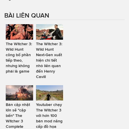
BÀI LIÊN QUAN
The Witcher 3:
The Witcher 3:
Wild Hunt
Wild Hunt
công bố phần
Next-Gen xuất
tiếp theo,
hiện chi tiết
nhưng không
nhỏ liên quan
phải là game
đến Henry
Cavill
Bản cập nhật
Youtuber chạy
lớn sẽ "cập
The Witcher 3
bến" The
với hơn 100
Witcher 3
bản mod nâng
Complete
cấp đồ họa