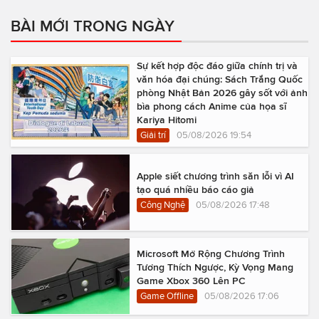
BÀI MỚI TRONG NGÀY
Sự kết hợp độc đáo giữa chính trị và
văn hóa đại chúng: Sách Trắng Quốc
phòng Nhật Bản 2026 gây sốt với ảnh
bìa phong cách Anime của họa sĩ
Kariya Hitomi
Giải trí
05/08/2026 19:54
Apple siết chương trình săn lỗi vì AI
tạo quá nhiều báo cáo giả
Công Nghệ
05/08/2026 17:48
Microsoft Mở Rộng Chương Trình
Tương Thích Ngược, Kỳ Vọng Mang
Game Xbox 360 Lên PC
Game Offline
05/08/2026 17:06