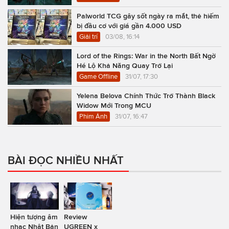
Palworld TCG gây sốt ngày ra mắt, thẻ hiếm
bị đầu cơ với giá gần 4.000 USD
Giải trí
03/08, 16:14
Lord of the Rings: War in the North Bất Ngờ
Hé Lộ Khả Năng Quay Trở Lại
Game Offline
31/07, 17:30
Yelena Belova Chính Thức Trở Thành Black
Widow Mới Trong MCU
Phim Ảnh
31/07, 16:47
BÀI ĐỌC NHIỀU NHẤT
Hiện tượng âm
Review
nhạc Nhật Bản
UGREEN x