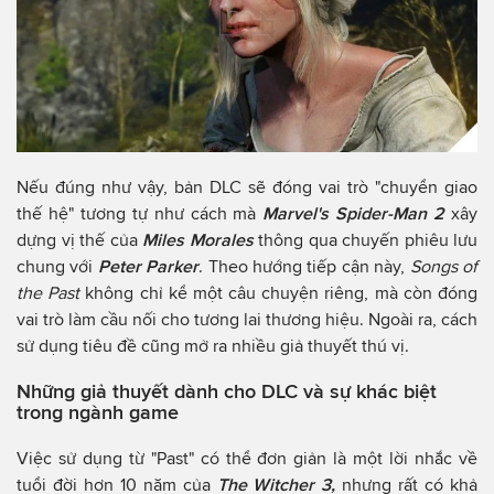
Nếu đúng như vậy, bản DLC sẽ đóng vai trò "chuyển giao
thế hệ" tương tự như cách mà
Marvel's Spider-Man 2
xây
dựng vị thế của
Miles Morales
thông qua chuyến phiêu lưu
chung với
Peter Parker
. Theo hướng tiếp cận này,
Songs of
the Past
không chỉ kể một câu chuyện riêng, mà còn đóng
vai trò làm cầu nối cho tương lai thương hiệu. Ngoài ra, cách
sử dụng tiêu đề cũng mở ra nhiều giả thuyết thú vị.
Những giả thuyết dành cho DLC và sự khác biệt
trong ngành game
Việc sử dụng từ "Past" có thể đơn giản là một lời nhắc về
tuổi đời hơn 10 năm của
The Witcher 3,
nhưng rất có khả