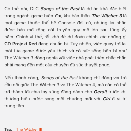
Có thể nói, DLC
Songs of the Past
là dự án khá đặc biệt
trong ngành game hiện đại, khi bản thân
The Witcher 3
là
một game thuộc thế hệ Console đời cũ, nhưng lại nhận
được bản mở rộng cốt truyện quy mô lớn sau từng ấy
năm. Chính vì thế, rất khó để dự đoán chính xác những gì
CD Projekt Red
đang chuẩn bị. Tuy nhiên, việc quay trở lại
một tựa game được yêu thích và có sức sống bền bỉ như
The Witcher 3 đồng nghĩa với việc nhà phát triển chắc chắn
phải mang đến một câu chuyện đủ sức thuyết phục.
Nếu thành công,
Songs of the Past
không chỉ đóng vai trò
cầu nối giữa The Witcher 3 và The Witcher 4, mà còn có thể
trở thành lời chia tay xứng đáng dành cho
Geralt
trước khi
thương hiệu bước sang một chương mới với
Ciri
ở vị trí
trung tâm.
Tag:
The Witcher III