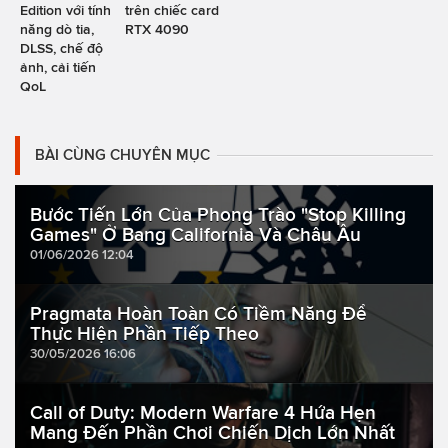
Edition với tính
trên chiếc card
năng dò tia,
RTX 4090
DLSS, chế độ
ảnh, cải tiến
QoL
BÀI CÙNG CHUYÊN MỤC
Bước Tiến Lớn Của Phong Trào "Stop Killing
Games" Ở Bang California Và Châu Âu
01/06/2026 12:04
Pragmata Hoàn Toàn Có Tiềm Năng Để
Thực Hiện Phần Tiếp Theo
30/05/2026 16:06
Call of Duty: Modern Warfare 4 Hứa Hẹn
Mang Đến Phần Chơi Chiến Dịch Lớn Nhất