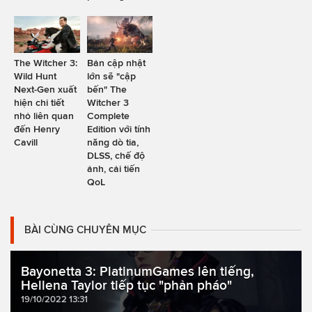
The Witcher 3:
Bản cập nhật
Wild Hunt
lớn sẽ "cập
Next-Gen xuất
bến" The
hiện chi tiết
Witcher 3
nhỏ liên quan
Complete
đến Henry
Edition với tính
Cavill
năng dò tia,
DLSS, chế độ
ảnh, cải tiến
QoL
BÀI CÙNG CHUYÊN MỤC
Bayonetta 3: PlatinumGames lên tiếng,
Hellena Taylor tiếp tục "phản pháo"
19/10/2022 13:31