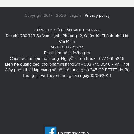
Copyright 2017 - 2026 - Lag.vn -
Privacy policy
CÔNG TY CỔ PHẦN WHITE SHARK
Địa chỉ: 780/14B Sư Vạn Hạnh, Phường 12, Quận 10, Thành phố Hồ
Chí Minh
MST: 0313720704
Email liên hệ:
info@lag.vn
Chịu trách nhiệm nội dung: Nguyễn Tiến Khoa - 077 261 5246
Liên hệ quảng cáo:
thoi.pham@sharks.vn
- 093 745 0540 - Mr. Thơi
Giấy phép thiết lập mạng xã hội trên mạng số 345/GP-BTTTT do Bộ
Thông tin và Truyền thông cấp ngày 10/06/2021.
Fb.com/
lagdotvn