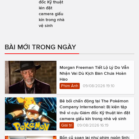
đốc Kỹ thuật
lén đặt
camera giấu
kín trong nhà
vệ sinh
BÀI MỚI TRONG NGÀY
Morgan Freeman Tiết Lộ Lý Do Vẫn
Nhận Vai Dù Kịch Bản Chưa Hoàn
Hảo
Phim Ảnh
09/08/2026 19:10
Bê bối chấn động tại The Pokémon
Company International: Bị kiện tập
thể vì cựu Giám đốc Kỹ thuật lén đặt
camera giấu kín trong nhà vệ sinh
Giải trí
09/08/2026 16:19
Bổn cũ soạn lại như phim ngôn tình: