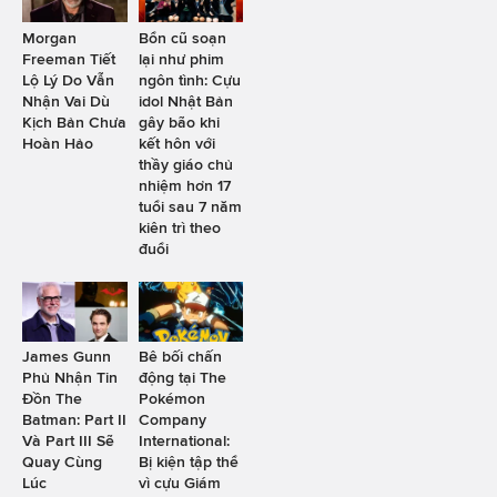
Morgan
Bổn cũ soạn
Freeman Tiết
lại như phim
Lộ Lý Do Vẫn
ngôn tình: Cựu
Nhận Vai Dù
idol Nhật Bản
Kịch Bản Chưa
gây bão khi
Hoàn Hảo
kết hôn với
thầy giáo chủ
nhiệm hơn 17
tuổi sau 7 năm
kiên trì theo
đuổi
James Gunn
Bê bối chấn
Phủ Nhận Tin
động tại The
Đồn The
Pokémon
Batman: Part II
Company
Và Part III Sẽ
International:
Quay Cùng
Bị kiện tập thể
Lúc
vì cựu Giám