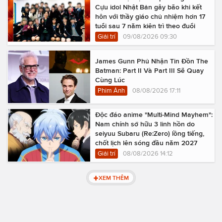
Cựu idol Nhật Bản gây bão khi kết
hôn với thầy giáo chủ nhiệm hơn 17
tuổi sau 7 năm kiên trì theo đuổi
Giải trí
09/08/2026 09:30
James Gunn Phủ Nhận Tin Đồn The
Batman: Part II Và Part III Sẽ Quay
Cùng Lúc
Phim Ảnh
08/08/2026 17:11
Độc đáo anime "Multi-Mind Mayhem":
Nam chính sở hữu 3 linh hồn do
seiyuu Subaru (Re:Zero) lồng tiếng,
chốt lịch lên sóng đầu năm 2027
Giải trí
08/08/2026 14:12
XEM THÊM