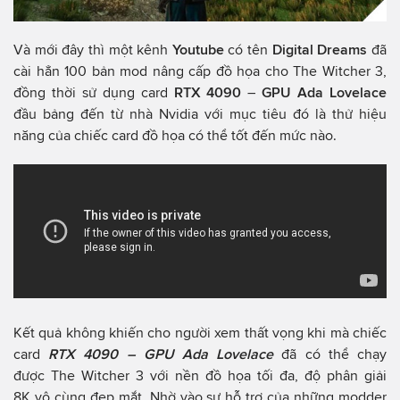
Và mới đây thì một kênh
Youtube
có tên
Digital Dreams
đã
cài hẳn 100 bản mod nâng cấp đồ họa cho The Witcher 3,
đồng thời sử dụng card
RTX 4090
–
GPU Ada Lovelace
đầu bảng đến từ nhà Nvidia với mục tiêu đó là thử hiệu
năng của chiếc card đồ họa có thể tốt đến mức nào.
Kết quả không khiến cho người xem thất vọng khi mà chiếc
card
RTX 4090 – GPU Ada Lovelace
đã có thể chạy
được The Witcher 3 với nền đồ họa tối đa, độ phân giải
8K vô cùng đẹp mắt. Nhờ vào sự hỗ trợ của những modder