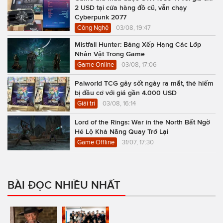
2 USD tại cửa hàng đồ cũ, vẫn chạy
Cyberpunk 2077
Công Nghệ
03/08, 19:47
Mistfall Hunter: Bảng Xếp Hạng Các Lớp
Nhân Vật Trong Game
Game Online
03/08, 17:06
Palworld TCG gây sốt ngày ra mắt, thẻ hiếm
bị đầu cơ với giá gần 4.000 USD
Giải trí
03/08, 16:14
Lord of the Rings: War in the North Bất Ngờ
Hé Lộ Khả Năng Quay Trở Lại
Game Offline
31/07, 17:30
BÀI ĐỌC NHIỀU NHẤT