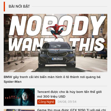
BÀI NỔI BẬT
BMW gây tranh cãi khi biến màn hình ô tô thành nơi quảng bá
Spider-Man
Tencent được cho là hủy bom tấn thế giới
mở 300 triệu USD
Công Nghệ
04/08, 09:54
Game thủ mua được GTX 1050 Ti với giá chỉ