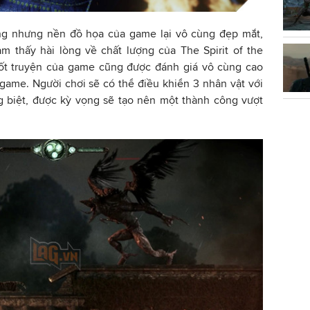
g nhưng nền đồ họa của game lại vô cùng đẹp mắt,
m thấy hài lòng về chất lượng của The Spirit of the
ốt truyện của game cũng được đánh giá vô cùng cao
game. Người chơi sẽ có thể điều khiển 3 nhân vật với
g biệt, được kỳ vọng sẽ tạo nên một thành công vượt