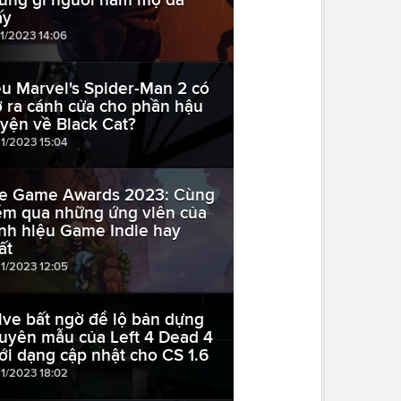
ấy
11/2023 14:06
ệu Marvel's Spider-Man 2 có
 ra cánh cửa cho phần hậu
uyện về Black Cat?
11/2023 15:04
e Game Awards 2023: Cùng
ểm qua những ứng viên của
nh hiệu Game Indie hay
ất
11/2023 12:05
lve bất ngờ để lộ bản dựng
uyên mẫu của Left 4 Dead 4
ới dạng cập nhật cho CS 1.6
11/2023 18:02