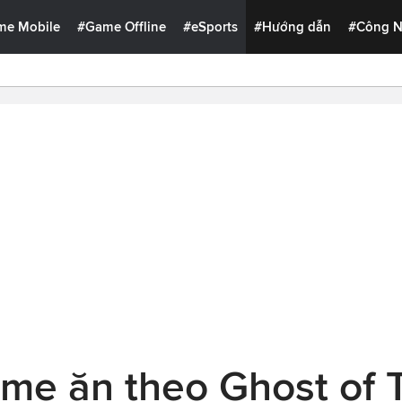
me Mobile
#Game Offline
#eSports
#Hướng dẫn
#Công 
ame ăn theo Ghost of 