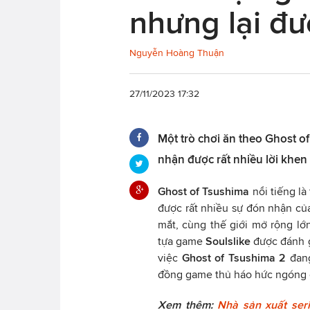
nhưng lại đư
Nguyễn Hoàng Thuận
27/11/2023 17:32
Một trò chơi ăn theo Ghost o
nhận được rất nhiều lời khen
Ghost of Tsushima
nổi tiếng là
được rất nhiều sự đón nhận củ
mắt, cùng thế giới mở rộng lớ
tựa game
Soulslike
được đánh g
việc
Ghost of Tsushima 2
đan
đồng game thủ háo hức ngóng 
Xem thêm:
Nhà sản xuất ser