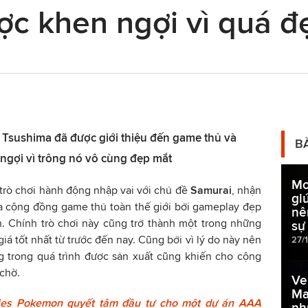
ợc khen ngợi vì quá đ
f Tsushima đã được giới thiệu đến game thủ và
B
 ngợi vì trông nó vô cùng đẹp mắt
Mo
 trò chơi hành động nhập vai với chủ đề
Samurai
, nhận
gi
a cộng đồng game thủ toàn thế giới bởi gameplay đẹp
nê
n. Chính trò chơi này cũng trở thành một trong những
sự
iá tốt nhất từ trước đến nay. Cũng bởi vì lý do này nên
27/
g trong quá trình được sản xuất cũng khiến cho cộng
chờ.
Ve
Ma
ies Pokemon quyết tâm đầu tư cho một dự án AAA
nh