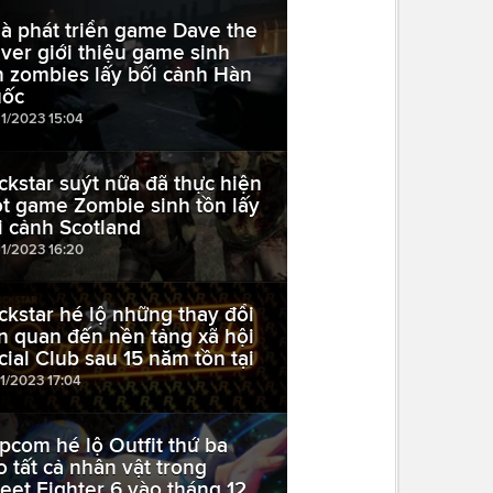
à phát triển game Dave the
iver giới thiệu game sinh
n zombies lấy bối cảnh Hàn
ốc
11/2023 15:04
ckstar suýt nữa đã thực hiện
t game Zombie sinh tồn lấy
i cảnh Scotland
11/2023 16:20
ckstar hé lộ những thay đổi
ên quan đến nền tảng xã hội
cial Club sau 15 năm tồn tại
11/2023 17:04
pcom hé lộ Outfit thứ ba
o tất cả nhân vật trong
reet Fighter 6 vào tháng 12