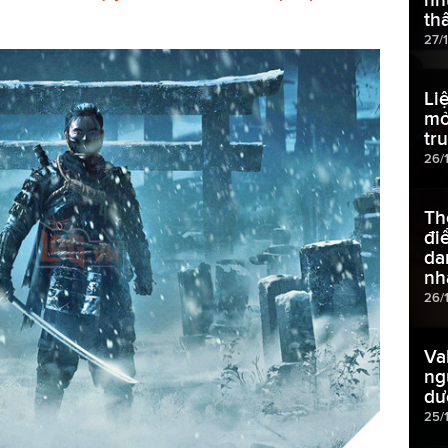
th
27/
Li
mở
tr
26/
Th
đi
da
nh
26/
Va
ng
dư
25/