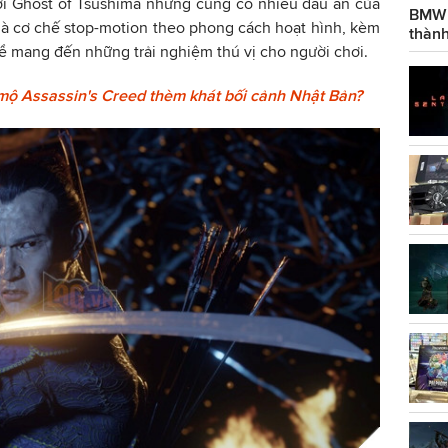
ới Ghost of Tsushima nhưng cũng có nhiều dấu ấn của
BMW g
 là cơ chế stop-motion theo phong cách hoạt hình, kèm
thành
ể mang đến những trải nghiệm thú vị cho người chơi.
mộ Assassin's Creed thèm khát bối cảnh Nhật Bản?