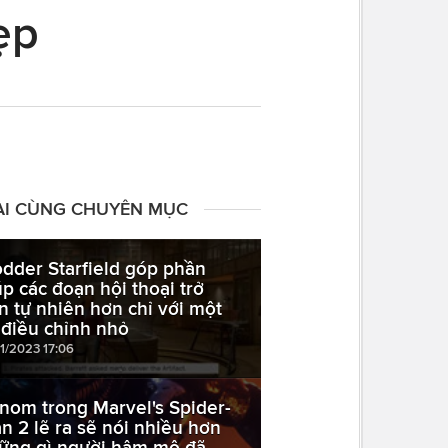
ẹp
ÀI CÙNG CHUYÊN MỤC
dder Starfield góp phần
úp các đoạn hội thoại trở
n tự nhiên hơn chỉ với một
 điều chỉnh nhỏ
11/2023 17:06
nom trong Marvel's Spider-
n 2 lẽ ra sẽ nói nhiều hơn
ững gì người hâm mộ đã