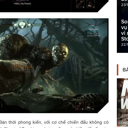
23/1
So
vụ
vì
St
22/1
BÀ
Bản thời phong kiến, với cơ chế chiến đấu không có
CÔNG