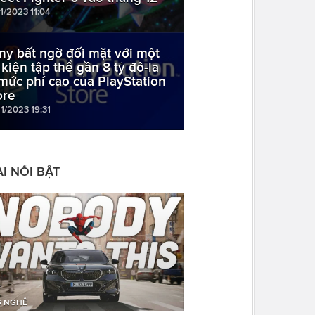
1/2023 11:04
ny bất ngờ đối mặt với một
 kiện tập thể gần 8 tỷ đô-la
 mức phí cao của PlayStation
ore
1/2023 19:31
I NỔI BẬT
 NGHỆ