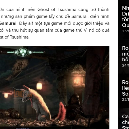
Nh
ớn của mình nên Ghost of Tsushima cũng trở thành
Dr
 những sản phẩm game lấy chủ đề Samurai, điển hình
tồ
 Samurai
. Đây alf một tựa game mới được giới thiệu và
Qu
tới và thu hút sự quan tâm của game thủ vì nó có quá
25/
st of Tsushima.
Ro
mộ
bố
24/
Ro
li
So
23/
Ca
ch
St