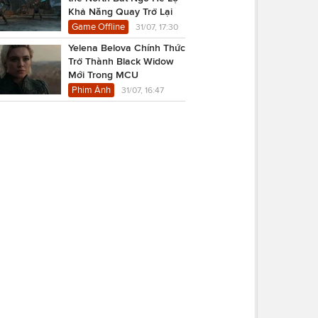
Khả Năng Quay Trở Lại
Game Offline
31/07, 17:30
Yelena Belova Chính Thức
Trở Thành Black Widow
Mới Trong MCU
Phim Ảnh
31/07, 16:47