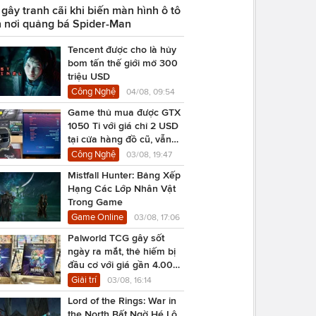
ây tranh cãi khi biến màn hình ô tô
 nơi quảng bá Spider-Man
Tencent được cho là hủy
bom tấn thế giới mở 300
triệu USD
Công Nghệ
04/08, 09:54
Game thủ mua được GTX
1050 Ti với giá chỉ 2 USD
tại cửa hàng đồ cũ, vẫn
chạy Cyberpunk 2077
Công Nghệ
03/08, 19:47
Mistfall Hunter: Bảng Xếp
Hạng Các Lớp Nhân Vật
Trong Game
Game Online
03/08, 17:06
Palworld TCG gây sốt
ngày ra mắt, thẻ hiếm bị
đầu cơ với giá gần 4.000
USD
Giải trí
03/08, 16:14
Lord of the Rings: War in
the North Bất Ngờ Hé Lộ