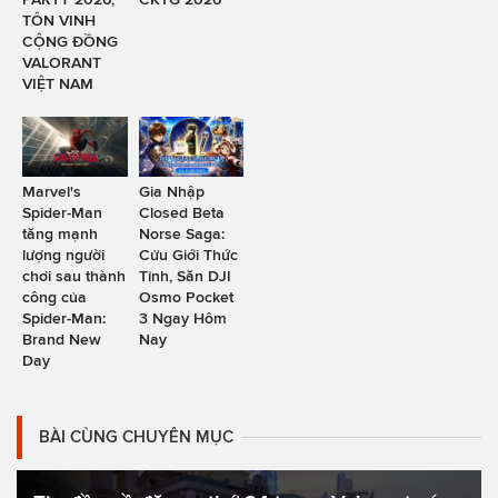
TÔN VINH
CỘNG ĐỒNG
VALORANT
VIỆT NAM
Marvel's
Gia Nhập
Spider-Man
Closed Beta
tăng mạnh
Norse Saga:
lượng người
Cửu Giới Thức
chơi sau thành
Tỉnh, Săn DJI
công của
Osmo Pocket
Spider-Man:
3 Ngay Hôm
Brand New
Nay
Day
BÀI CÙNG CHUYÊN MỤC