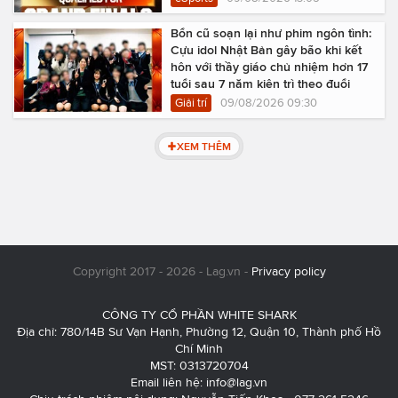
Bổn cũ soạn lại như phim ngôn tình:
Cựu idol Nhật Bản gây bão khi kết
hôn với thầy giáo chủ nhiệm hơn 17
tuổi sau 7 năm kiên trì theo đuổi
Giải trí
09/08/2026 09:30
XEM THÊM
Copyright 2017 - 2026 - Lag.vn -
Privacy policy
CÔNG TY CỔ PHẦN WHITE SHARK
Địa chỉ: 780/14B Sư Vạn Hạnh, Phường 12, Quận 10, Thành phố Hồ
Chí Minh
MST: 0313720704
Email liên hệ:
info@lag.vn