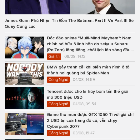
James Gunn Phủ Nhận Tin Đồn The Batman: Part II Và Part III Sẽ
Quay Cùng Lúc
Độc đáo anime "Multi-Mind Mayhem": Nam
chính sở hữu 3 linh hồn do seiyuu Subaru
(Re:Zero) lồng tiếng, chốt lịch lên sóng đầu
năm 2027
Giải trí
08/08, 14:12
BMW gây tranh cãi khi biến màn hình ô tô
thành nơi quảng bá Spider-Man
Công Nghệ
04/08, 14:59
Tencent được cho là hủy bom tấn thế giới
mở 300 triệu USD
Công Nghệ
04/08, 09:54
Game thủ mua được GTX 1050 Ti với giá chỉ
2 USD tại cửa hàng đồ cũ, vẫn chạy
Cyberpunk 2077
Công Nghệ
03/08, 19:47