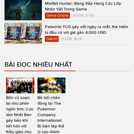
Mistfall Hunter: Bảng Xếp Hạng Các Lớp
Nhân Vật Trong Game
Game Online
03/08, 17:06
Palworld TCG gây sốt ngày ra mắt, thẻ hiếm
bị đầu cơ với giá gần 4.000 USD
Giải trí
03/08, 16:14
BÀI ĐỌC NHIỀU NHẤT
Bổn cũ soạn
Bê bối chấn
lại như phim
động tại The
ngôn tình: Cựu
Pokémon
idol Nhật Bản
Company
gây bão khi
International:
kết hôn với
Bị kiện tập thể
thầy giáo chủ
vì cựu Giám