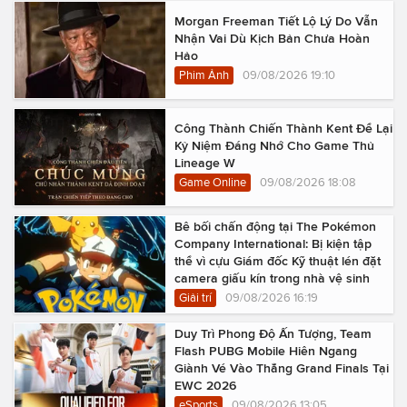
Morgan Freeman Tiết Lộ Lý Do Vẫn
Nhận Vai Dù Kịch Bản Chưa Hoàn
Hảo
Phim Ảnh
09/08/2026 19:10
Công Thành Chiến Thành Kent Để Lại
Kỷ Niệm Đáng Nhớ Cho Game Thủ
Lineage W
Game Online
09/08/2026 18:08
Bê bối chấn động tại The Pokémon
Company International: Bị kiện tập
thể vì cựu Giám đốc Kỹ thuật lén đặt
camera giấu kín trong nhà vệ sinh
Giải trí
09/08/2026 16:19
Duy Trì Phong Độ Ấn Tượng, Team
Flash PUBG Mobile Hiên Ngang
Giành Vé Vào Thẳng Grand Finals Tại
EWC 2026
eSports
09/08/2026 13:05