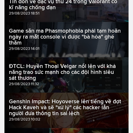
Tin đồn về đặc vụ thứ 24 trong Valorant có
kĩ năng chống đạn
29/08/2023 18:51
Game săn ma Phasmophobia phải tạm hoãn
ngày ra mắt console vì được "bà hỏa" ghé
thăm
29/08/2023 14:01
ĐTCL: Huyền Thoại Veigar nổi lên với khả
năng trao sức mạnh cho các đội hình siêu
sát thương
29/08/2023 11:32
Genshin Impact: Hoyoverse lên tiếng về đợt
Hack Kaveh và sẽ "xử lý" các hacker lẫn
người đưa thông tin sai lệch
29/08/2023 10:02