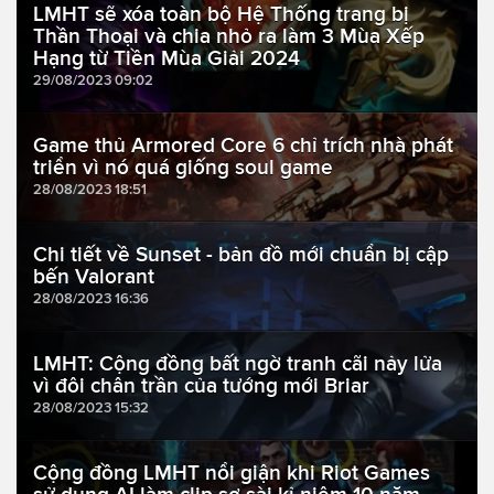
LMHT sẽ xóa toàn bộ Hệ Thống trang bị
Thần Thoại và chia nhỏ ra làm 3 Mùa Xếp
Hạng từ Tiền Mùa Giải 2024
29/08/2023 09:02
Game thủ Armored Core 6 chỉ trích nhà phát
triển vì nó quá giống soul game
28/08/2023 18:51
Chi tiết về Sunset - bản đồ mới chuẩn bị cập
bến Valorant
28/08/2023 16:36
LMHT: Cộng đồng bất ngờ tranh cãi nảy lửa
vì đôi chân trần của tướng mới Briar
28/08/2023 15:32
Cộng đồng LMHT nổi giận khi Riot Games