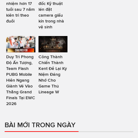
nhiệm hơn 17
đốc Kỹ thuật
tuổi sau 7 năm
lén đặt
kiên trì theo
camera giấu
đuổi
kín trong nhà
vệ sinh
Duy Trì Phong
Công Thành
Độ Ấn Tượng,
Chiến Thành
Team Flash
Kent Để Lại Kỷ
PUBG Mobile
Niệm Đáng
Hiên Ngang
Nhớ Cho
Giành Vé Vào
Game Thủ
Thẳng Grand
Lineage W
Finals Tại EWC
2026
BÀI MỚI TRONG NGÀY