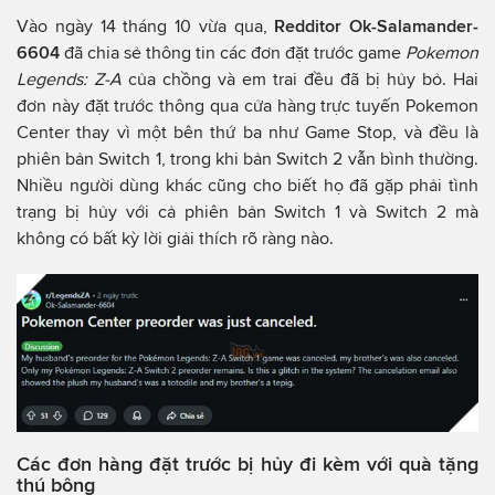
Vào ngày 14 tháng 10 vừa qua,
Redditor
Ok-Salamander-
6604
đã chia sẻ thông tin các đơn đặt trước game
Pokemon
Legends: Z-A
của chồng và em trai đều đã bị hủy bỏ. Hai
đơn này đặt trước thông qua cửa hàng trực tuyến Pokemon
Center thay vì một bên thứ ba như Game Stop, và đều là
phiên bản Switch 1, trong khi bản Switch 2 vẫn bình thường.
Nhiều người dùng khác cũng cho biết họ đã gặp phải tình
trạng bị hủy với cả phiên bản Switch 1 và Switch 2 mà
không có bất kỳ lời giải thích rõ ràng nào.
Các đơn hàng đặt trước bị hủy đi kèm với quà tặng
thú bông