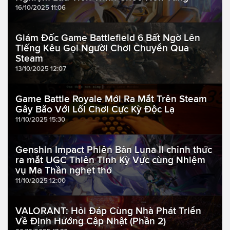
16/10/2025 11:06
Giám Đốc Game Battlefield 6 Bất Ngờ Lên
Tiếng Kêu Gọi Người Chơi Chuyển Qua
Steam
13/10/2025 12:07
Game Battle Royale Mới Ra Mắt Trên Steam
Gây Bão Với Lối Chơi Cực Kỳ Độc Lạ
11/10/2025 15:30
Genshin Impact Phiên Bản Luna II chỉnh thức
ra mắt UGC Thiên Tinh Kỳ Vực cùng Nhiệm
vụ Ma Thần nghẹt thở
11/10/2025 12:00
VALORANT: Hỏi Đáp Cùng Nhà Phát Triển
Về Định Hướng Cập Nhật (Phần 2)