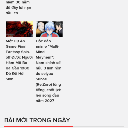
niệm 30 năm
để đẩy lùi nạn
đầu cơ
Một Dự Án
Độc đáo
Game Final
anime "Multi-
Fantasy Spin-
Mind
off Được Người
Mayhem":
Hâm Mộ Bỏ
Nam chính sở
Ra Gần 1000
hữu 3 linh hồn
Đô Để Hồi
do seiyuu
Sinh
Subaru
(Re:Zero) lồng
tiếng, chốt lịch
lên sóng đầu
năm 2027
BÀI MỚI TRONG NGÀY