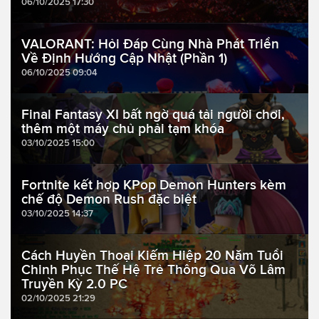
06/10/2025 17:30
VALORANT: Hỏi Đáp Cùng Nhà Phát Triển
Về Định Hướng Cập Nhật (Phần 1)
06/10/2025 09:04
Final Fantasy XI bất ngờ quá tải người chơi,
thêm một máy chủ phải tạm khóa
03/10/2025 15:00
Fortnite kết hợp KPop Demon Hunters kèm
chế độ Demon Rush đặc biệt
03/10/2025 14:37
Cách Huyền Thoại Kiếm Hiệp 20 Năm Tuổi
Chinh Phục Thế Hệ Trẻ Thông Qua Võ Lâm
Truyền Kỳ 2.0 PC
02/10/2025 21:29