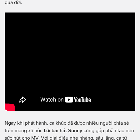
qua đời.
Ngay khi phát hành, ca khúc đã được nhiều người chia sẻ
trên mạng xã hội.
Lời bài hát Sunny
cũng góp phần tạo nên
sức hút cho MV. Với giai điệu nhẹ nhàng, sâu lắng, ca từ