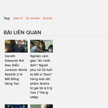
Tag:
Giải trí
tin anime
Anime
BÀI LIÊN QUAN
Gareth
Nghiện cảm
Edwards Rời
giác "ấn chốt
Đạo Diễn
đơn": Người
Jurassic World
phụ nữ 32 tuổi
Rebirth 2 Vì
bị bắt vì "bom"
Bất Đồng
hàng loạt vật
Sáng Tạo
phẩm Anime
trị giá tới 4,3 tỷ
Yên (~714 tỷ
VNĐ)