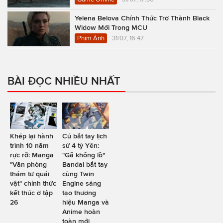
Yelena Belova Chính Thức Trở Thành Black
Widow Mới Trong MCU
Phim Ảnh
31/07, 16:47
BÀI ĐỌC NHIỀU NHẤT
Khép lại hành
Cú bắt tay lịch
trình 10 năm
sử 4 tỷ Yên:
rực rỡ: Manga
"Gã khổng lồ"
"Văn phòng
Bandai bắt tay
thám tử quái
cùng Twin
vật" chính thức
Engine sáng
kết thúc ở tập
tạo thương
26
hiệu Manga và
Anime hoàn
toàn mới