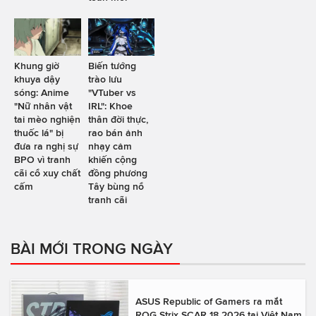
Khung giờ
Biến tướng
khuya dậy
trào lưu
sóng: Anime
"VTuber vs
"Nữ nhân vật
IRL": Khoe
tai mèo nghiện
thân đời thực,
thuốc lá" bị
rao bán ảnh
đưa ra nghị sự
nhạy cảm
BPO vì tranh
khiến cộng
cãi cổ xuy chất
đồng phương
cấm
Tây bùng nổ
tranh cãi
BÀI MỚI TRONG NGÀY
ASUS Republic of Gamers ra mắt
ROG Strix SCAR 18 2026 tại Việt Nam