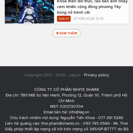
Khoe thân đời thực, rao bán ảnh nhạy
cảm khiến cộng đồng phương Tây
bùng nổ tranh cãi
Giải trí
07/08/2026 12:13
XEM THÊM
Copyright 2017 - 2026 - Lag.vn -
Privacy policy
CÔNG TY CỔ PHẦN WHITE SHARK
Địa chỉ: 780/14B Sư Vạn Hạnh, Phường 12, Quận 10, Thành phố Hồ
Chí Minh
MST: 0313720704
Email liên hệ:
info@lag.vn
Chịu trách nhiệm nội dung: Nguyễn Tiến Khoa - 077 261 5246
Liên hệ quảng cáo:
thoi.pham@sharks.vn
- 093 745 0540 - Mr. Thơi
Giấy phép thiết lập mạng xã hội trên mạng số 345/GP-BTTTT do Bộ