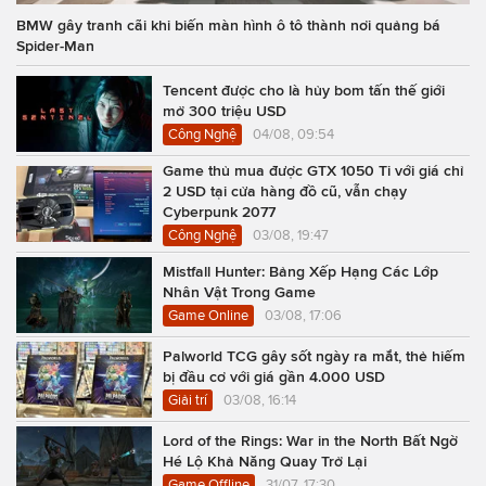
BMW gây tranh cãi khi biến màn hình ô tô thành nơi quảng bá
Spider-Man
Tencent được cho là hủy bom tấn thế giới
mở 300 triệu USD
Công Nghệ
04/08, 09:54
Game thủ mua được GTX 1050 Ti với giá chỉ
2 USD tại cửa hàng đồ cũ, vẫn chạy
Cyberpunk 2077
Công Nghệ
03/08, 19:47
Mistfall Hunter: Bảng Xếp Hạng Các Lớp
Nhân Vật Trong Game
Game Online
03/08, 17:06
Palworld TCG gây sốt ngày ra mắt, thẻ hiếm
bị đầu cơ với giá gần 4.000 USD
Giải trí
03/08, 16:14
Lord of the Rings: War in the North Bất Ngờ
Hé Lộ Khả Năng Quay Trở Lại
Game Offline
31/07, 17:30