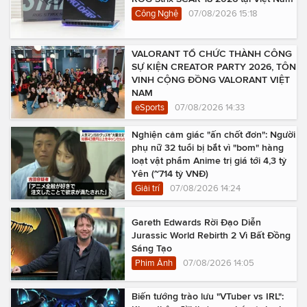
Công Nghệ
07/08/2026 15:18
VALORANT TỔ CHỨC THÀNH CÔNG
SỰ KIỆN CREATOR PARTY 2026, TÔN
VINH CỘNG ĐỒNG VALORANT VIỆT
NAM
eSports
07/08/2026 14:33
Nghiện cảm giác "ấn chốt đơn": Người
phụ nữ 32 tuổi bị bắt vì "bom" hàng
loạt vật phẩm Anime trị giá tới 4,3 tỷ
Yên (~714 tỷ VNĐ)
Giải trí
07/08/2026 14:24
Gareth Edwards Rời Đạo Diễn
Jurassic World Rebirth 2 Vì Bất Đồng
Sáng Tạo
Phim Ảnh
07/08/2026 14:05
Biến tướng trào lưu "VTuber vs IRL":