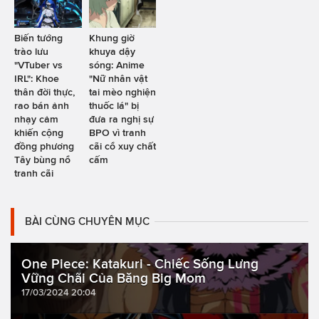
Biến tướng
Khung giờ
trào lưu
khuya dậy
"VTuber vs
sóng: Anime
IRL": Khoe
"Nữ nhân vật
thân đời thực,
tai mèo nghiện
rao bán ảnh
thuốc lá" bị
nhạy cảm
đưa ra nghị sự
khiến cộng
BPO vì tranh
đồng phương
cãi cổ xuy chất
Tây bùng nổ
cấm
tranh cãi
BÀI CÙNG CHUYÊN MỤC
One Piece: Katakuri - Chiếc Sống Lưng
Vững Chãi Của Băng Big Mom
17/03/2024 20:04