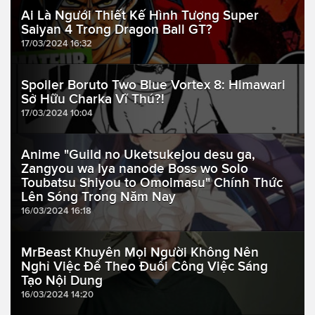
Ai Là Ngưới Thiết Kế Hình Tượng Super
Saiyan 4 Trong Dragon Ball GT?
17/03/2024 16:32
Spoiler Boruto Two Blue Vortex 8: Himawari
Sở Hữu Charka Vĩ Thú?!
17/03/2024 10:04
Anime "Guild no Uketsukejou desu ga,
Zangyou wa Iya nanode Boss wo Solo
Toubatsu Shiyou to Omoimasu" Chính Thức
Lên Sóng Trong Năm Nay
16/03/2024 16:18
MrBeast Khuyên Mọi Người Không Nên
Nghỉ Việc Để Theo Đuổi Công Việc Sáng
Tạo Nội Dung
16/03/2024 14:20