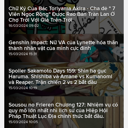
Chữ Ký Của Bác Toriyama Akira - Cha đẻ " 7
Viên Ngọc Rồng" Được Rao Bán Tràn Lan Ở
Chợ Trời Với Giá Trên Trời
16/03/2024 09:02
Genshin Impact: Nữ VA của Lynette hóa thân
thành nhân vật của mình cực đỉnh
15/03/2024 15:31
Spoiler Sakamoto Days 159: Shin hạ gục
Haruma. Shishiba và Amane vs Kumanomi
và Reaper. Trận chiến 2 vs 2 bắt đầu
15/03/2024 10:19
Sousou no Frieren Chương 127: Nhiệm vụ có
quy mô lớn nhất nhì lịch sử của Hiệp Hội
Pháp Thuật Lục Địa chính thức bắt đầu.
15/03/2024 10:05