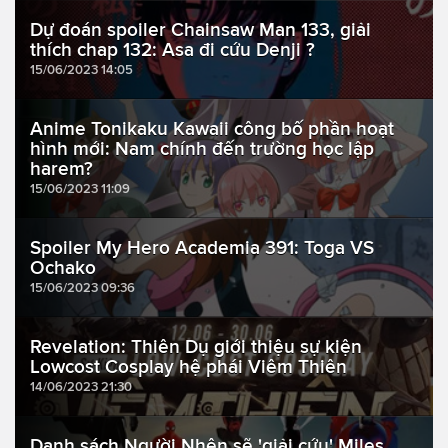
Dự đoán spoiler Chainsaw Man 133, giải
thích chap 132: Asa đi cứu Denji ?
15/06/2023 14:05
Anime Tonikaku Kawaii công bố phần hoạt
hình mới: Nam chính đến trường học lập
harem?
15/06/2023 11:09
Spoiler My Hero Academia 391: Toga VS
Ochako
15/06/2023 09:36
Revelation: Thiên Dụ giới thiệu sự kiện
Lowcost Cosplay hệ phái Viêm Thiên
14/06/2023 21:30
Danh sách Người Nhện sẽ 'giải cứu' Miles