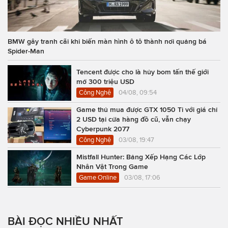
BMW gây tranh cãi khi biến màn hình ô tô thành nơi quảng bá
Spider-Man
Tencent được cho là hủy bom tấn thế giới
mở 300 triệu USD
Công Nghệ
04/08, 09:54
Game thủ mua được GTX 1050 Ti với giá chỉ
2 USD tại cửa hàng đồ cũ, vẫn chạy
Cyberpunk 2077
Công Nghệ
03/08, 19:47
Mistfall Hunter: Bảng Xếp Hạng Các Lớp
Nhân Vật Trong Game
Game Online
03/08, 17:06
BÀI ĐỌC NHIỀU NHẤT