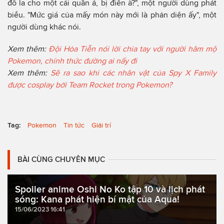
đô la cho một cái quần á, bị điên à?", một người dùng phát
biểu. "Mức giá của mấy món này mới là phản diện ấy", một
người dùng khác nói.
Xem thêm:
Đội Hỏa Tiễn nói lời chia tay với người hâm mộ
Pokemon, chính thức đường ai nấy đi
Xem thêm:
Sẽ ra sao khi các nhân vật của Spy X Family
được cosplay bởi Team Rocket trong Pokemon?
Tag:
Pokemon
Tin tức
Giải trí
BÀI CÙNG CHUYÊN MỤC
Spoiler anime Oshi No Ko tập 10 và lịch phát
sóng: Kana phát hiện bí mật của Aqua!
15/06/2023 16:41