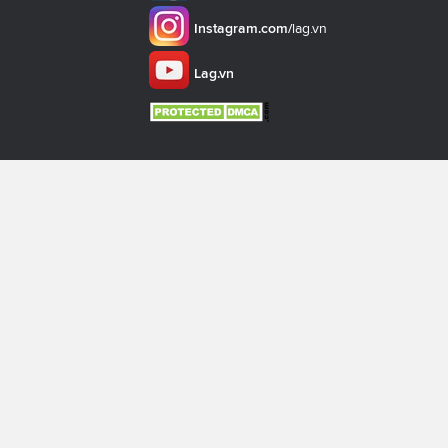
Instagram.com/
lag.vn
Lag.vn