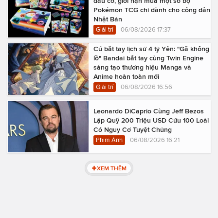
đầu cơ, giới hạn mua một số bộ
Pokémon TCG chỉ dành cho công dân
Nhật Bản
Giải trí
06/08/2026 17:37
Cú bắt tay lịch sử 4 tỷ Yên: "Gã khổng
lồ" Bandai bắt tay cùng Twin Engine
sáng tạo thương hiệu Manga và
Anime hoàn toàn mới
Giải trí
06/08/2026 16:56
Leonardo DiCaprio Cùng Jeff Bezos
Lập Quỹ 200 Triệu USD Cứu 100 Loài
Có Nguy Cơ Tuyệt Chủng
Phim Ảnh
06/08/2026 16:21
XEM THÊM