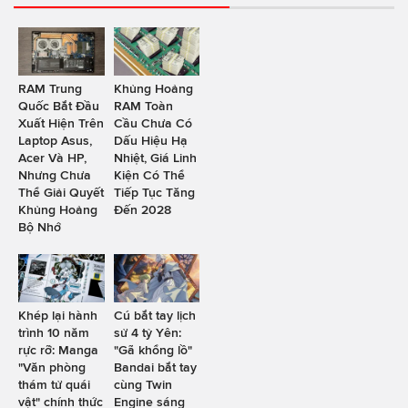
RAM Trung
Khủng Hoảng
Quốc Bắt Đầu
RAM Toàn
Xuất Hiện Trên
Cầu Chưa Có
Laptop Asus,
Dấu Hiệu Hạ
Acer Và HP,
Nhiệt, Giá Linh
Nhưng Chưa
Kiện Có Thể
Thể Giải Quyết
Tiếp Tục Tăng
Khủng Hoảng
Đến 2028
Bộ Nhớ
Khép lại hành
Cú bắt tay lịch
trình 10 năm
sử 4 tỷ Yên:
rực rỡ: Manga
"Gã khổng lồ"
"Văn phòng
Bandai bắt tay
thám tử quái
cùng Twin
vật" chính thức
Engine sáng