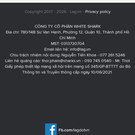
Copyright 2017 - 2026 - Lag.vn -
Privacy policy
CÔNG TY CỔ PHẦN WHITE SHARK
Địa chỉ: 780/14B Sư Vạn Hạnh, Phường 12, Quận 10, Thành phố Hồ
Chí Minh
MST: 0313720704
Email liên hệ:
info@lag.vn
Chịu trách nhiệm nội dung: Nguyễn Tiến Khoa - 077 261 5246
Liên hệ quảng cáo:
thoi.pham@sharks.vn
- 093 745 0540 - Mr. Thơi
Giấy phép thiết lập mạng xã hội trên mạng số 345/GP-BTTTT do Bộ
Thông tin và Truyền thông cấp ngày 10/06/2021.
Fb.com/
lagdotvn