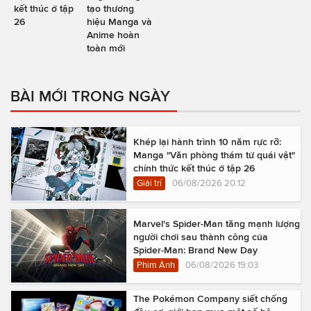
kết thúc ở tập
tạo thương
26
hiệu Manga và
Anime hoàn
toàn mới
BÀI MỚI TRONG NGÀY
Khép lại hành trình 10 năm rực rỡ:
Manga "Văn phòng thám tử quái vật"
chính thức kết thúc ở tập 26
Giải trí
06/08/2026 20:12
Marvel's Spider-Man tăng mạnh lượng
người chơi sau thành công của
Spider-Man: Brand New Day
Phim Ảnh
06/08/2026 19:03
The Pokémon Company siết chống