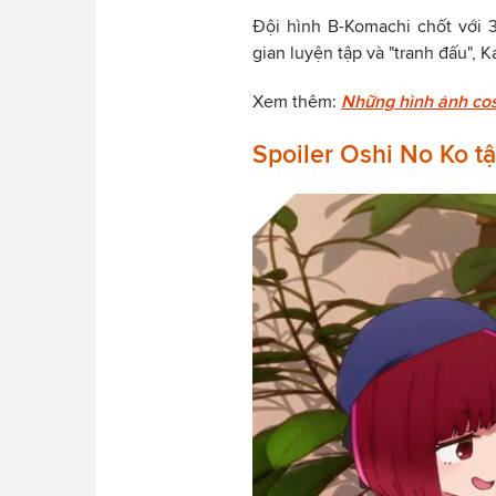
Đội hình B-Komachi chốt với 
gian luyện tập và "tranh đấu", 
Xem thêm:
Những hình ảnh cos
Spoiler Oshi No Ko t