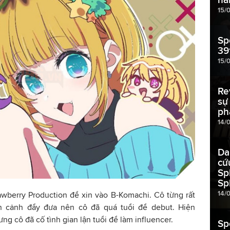
15/
Sp
39
15/
Re
sự
ph
14/
Da
cứ
Sp
Sp
14/
wberry Production để xin vào B-Komachi. Cô từng rất
n cảnh đẩy đưa nên cô đã quá tuổi để debut. Hiện
g cô đã cố tình gian lận tuổi để làm influencer.
Sp