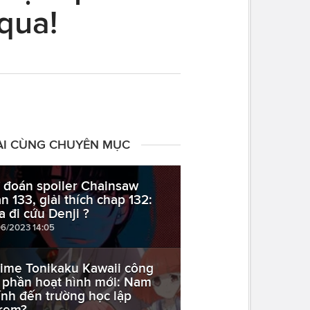
qua!
ÀI CÙNG CHUYÊN MỤC
 đoán spoiler Chainsaw
n 133, giải thích chap 132:
a đi cứu Denji ?
06/2023 14:05
ime Tonikaku Kawaii công
 phần hoạt hình mới: Nam
ính đến trường học lập
rem?