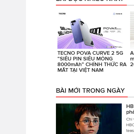
TECNO POVA CURVE 2 5G
A
“SIÊU PIN SIÊU MỎNG
m
8000mAh” CHÍNH THỨC RA
2
MẮT TẠI VIỆT NAM
BÀI MỚI TRONG NGÀY
HBO
ph
Chỉ 
HBO 
teas