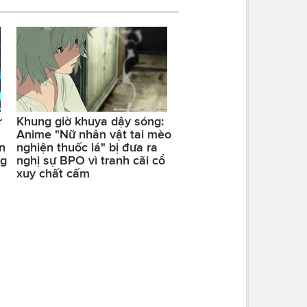
r
Khung giờ khuya dậy sóng:
Anime "Nữ nhân vật tai mèo
n
nghiện thuốc lá" bị đưa ra
ng
nghị sự BPO vì tranh cãi cổ
xuy chất cấm