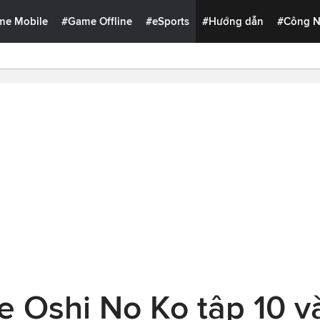
me Mobile
#Game Offline
#eSports
#Hướng dẫn
#Công 
e Oshi No Ko tập 10 và