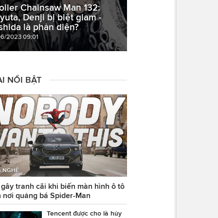
oiler Chainsaw Man 132:
yuta, Denji bị biệt giam -
shida là phản diện?
06/2023 09:01
I NỔI BẬT
 NGHỆ
ây tranh cãi khi biến màn hình ô tô
 nơi quảng bá Spider-Man
Tencent được cho là hủy