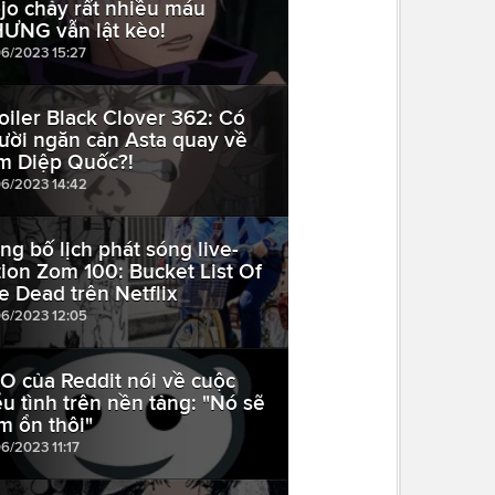
jo chảy rất nhiều máu
ƯNG vẫn lật kèo!
06/2023 15:27
oiler Black Clover 362: Có
ười ngăn cản Asta quay về
m Diệp Quốc?!
06/2023 14:42
ng bố lịch phát sóng live-
tion Zom 100: Bucket List Of
e Dead trên Netflix
06/2023 12:05
O của Reddit nói về cuộc
ểu tình trên nền tảng: "Nó sẽ
m ổn thôi"
6/2023 11:17