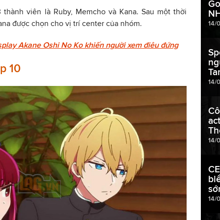
Go
3 thành viên là Ruby, Memcho và Kana. Sau một thời
NH
Kana được chọn cho vị trí center của nhóm.
14/
play Akane Oshi No Ko khiến người xem điêu đứng
Sp
ng
ập 10
Ta
14/
Cô
ac
Th
14/
CE
bi
sớ
14/0