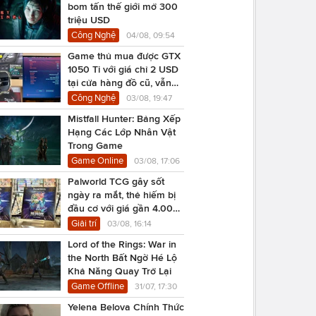
bom tấn thế giới mở 300
triệu USD
Công Nghệ
04/08, 09:54
Game thủ mua được GTX
1050 Ti với giá chỉ 2 USD
tại cửa hàng đồ cũ, vẫn
chạy Cyberpunk 2077
Công Nghệ
03/08, 19:47
Mistfall Hunter: Bảng Xếp
Hạng Các Lớp Nhân Vật
Trong Game
Game Online
03/08, 17:06
Palworld TCG gây sốt
ngày ra mắt, thẻ hiếm bị
đầu cơ với giá gần 4.000
USD
Giải trí
03/08, 16:14
Lord of the Rings: War in
the North Bất Ngờ Hé Lộ
Khả Năng Quay Trở Lại
Game Offline
31/07, 17:30
Yelena Belova Chính Thức