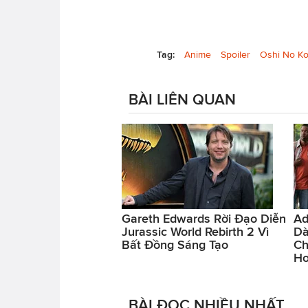
Tag:
Anime
Spoiler
Oshi No K
BÀI LIÊN QUAN
Gareth Edwards Rời Đạo Diễn
Ad
Jurassic World Rebirth 2 Vì
Dà
Bất Đồng Sáng Tạo
Ch
Hơ
BÀI ĐỌC NHIỀU NHẤT