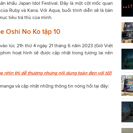
sân khấu Japan Idol Festival. Đây là một cột mốc quan
của Ruby và Kana. Với Aqua, buổi trình diễn sẽ là bàn
mục tiêu trả thù của mình.
me Oshi No Ko tập 10
 vào lúc 21h thứ 4 ngày 21 tháng 6 năm 2023 (Giờ Việt
phim hoạt hình sẽ được cập nhật trong tương lai nên
 nhìn thì dễ thương nhưng nội dung toàn đen với tối!
manga và cập nhật những thông tin nóng hổi tại đây: