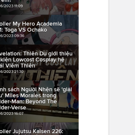
06/2023 11:09
oiler My Hero Academia
1: Toga VS Ochako
06/2023 09:36
velation: Thiên Dụ giới thiệu
 kiện Lowcost Cosplay hệ
ái Viêm Thiên
06/2023 21:30
nh sách Người Nhện sẽ 'giải
u' Miles Morales trong
ider-Man: Beyond The
ider-Verse
06/2023 16:07
oiler Jujutsu Kaisen 226: