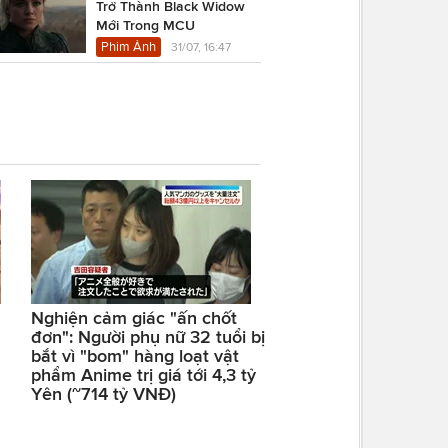
Trở Thành Black Widow
Mới Trong MCU
Phim Ảnh
31/07, 16:47
Nghiện cảm giác "ấn chốt
đơn": Người phụ nữ 32 tuổi bị
bắt vì "bom" hàng loạt vật
phẩm Anime trị giá tới 4,3 tỷ
Yên (~714 tỷ VNĐ)