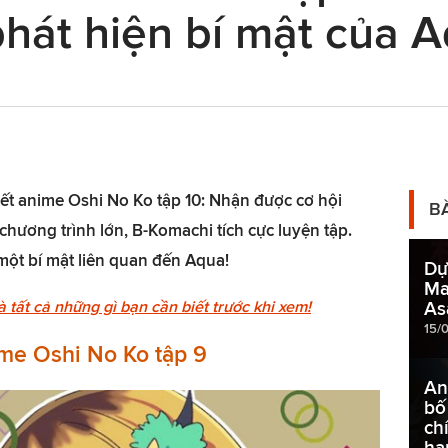
hát hiện bí mật của A
 tiết anime Oshi No Ko tập 10: Nhận được cơ hội
B
 chương trình lớn, B-Komachi tích cực luyện tập.
 một bí mật liên quan đến Aqua!
Dự
Ma
 tất cả những gì bạn cần biết trước khi xem!
As
15/
ime Oshi No Ko tập 9
An
bố
ch
ha