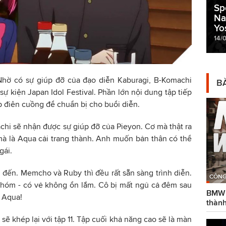
Sp
Na
Yo
14/
 Nhờ có sự giúp đỡ của đạo diễn Kaburagi, B-Komachi
BÀ
ự kiện Japan Idol Festival. Phần lớn nội dung tập tiếp
p điên cuồng để chuẩn bị cho buổi diễn.
chi sẽ nhận được sự giúp đỡ của Pieyon. Cơ mà thật ra
mà là Aqua cải trang thành. Anh muốn bản thân có thể
gái.
 đến. Memcho và Ruby thì đều rất sẵn sàng trình diễn.
CÔNG
nhóm - có vẻ không ổn lắm. Cô bị mất ngủ cả đêm sau
BMW g
à Aqua!
thành
 sẽ khép lại với tập 11. Tập cuối khả năng cao sẽ là màn