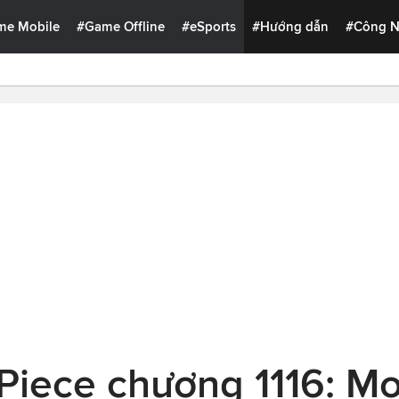
me Mobile
#Game Offline
#eSports
#Hướng dẫn
#Công 
Piece chương 1116: M