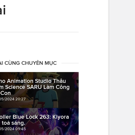
ại
ÀI CÙNG CHUYÊN MỤC
ho Animation Studio Thâu
m Science SARU Làm Công
 Con
05/2024 20:27
oiler Blue Lock 263: Kiyora
n toả sáng.
05/2024 09:45