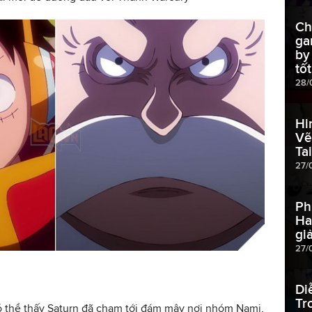
Ch
ga
by
tố
28/
Hi
Vẽ
Tai
27/
Ph
Ha
gi
27/
Di
Tr
ó thể thấy Saturn đã chạm tới đám mây nơi nhóm Nami,