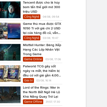
Tencent được cho là hủy
bom tấn thế giới mở 300
triệu USD
Công Nghệ
04/08, 09:54
Game thủ mua được GTX
1050 Ti với giá chỉ 2 USD
tại cửa hàng đồ cũ, vẫn
chạy Cyberpunk 2077
Công Nghệ
03/08, 19:47
Mistfall Hunter: Bảng Xếp
Hạng Các Lớp Nhân Vật
Trong Game
Game Online
03/08, 17:06
Palworld TCG gây sốt
ngày ra mắt, thẻ hiếm bị
đầu cơ với giá gần 4.000
USD
Giải trí
03/08, 16:14
Lord of the Rings: War in
the North Bất Ngờ Hé Lộ
Khả Năng Quay Trở Lại
Game Offline
31/07, 17:30