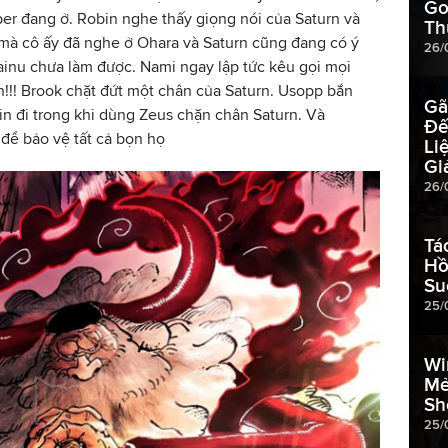
Go
r đang ở. Robin nghe thấy giọng nói của Saturn và
Th
 mà cô ấy đã nghe ở Ohara và Saturn cũng đang có ý
26/
kainu chưa làm được. Nami ngay lập tức kêu gọi mọi
n!!! Brook chặt đứt một chân của Saturn. Usopp bắn
Gã
n đi trong khi dùng Zeus chặn chân Saturn. Và
Đế
để bảo vệ tất cả bọn họ
Li
Gi
26/
Tá
Hồ
Su
25/
Wi
Mẻ
Sh
25/