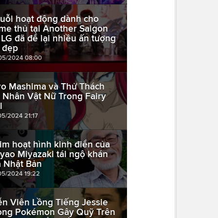
uỗi hoạt động dành cho
me thủ tại Another Saigon
 LG đã để lại nhiều ấn tượng
t đẹp
05/2024 08:00
ro Mashima và Thử Thách
 Nhân Vật Nữ Trong Fairy
l
05/2024 21:17
im hoạt hình kinh điển của
yao Miyazaki tái ngộ khán
ả Nhật Bản
05/2024 19:22
ễn Viên Lồng Tiếng Jessie
ong Pokémon Gây Quỹ Trên