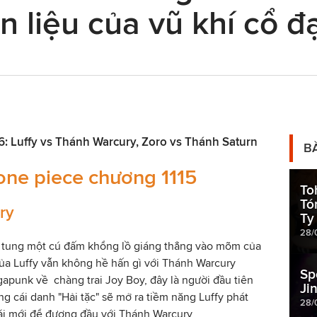
n liệu của vũ khí cổ đ
6: Luffy vs Thánh Warcury, Zoro vs Thánh Saturn
B
one piece chương 1115
To
Tó
ry
Ty
28/
 5 tung một cú đấm khổng lồ giáng thẳng vào mõm của
ủa Luffy vẫn không hề hấn gì với Thánh Warcury
Sp
gapunk về chàng trai Joy Boy, đây là người đầu tiên
Ji
g cái danh "Hải tặc" sẽ mở ra tiềm năng Luffy phát
28/
hái mới để đương đầu với Thánh Warcury