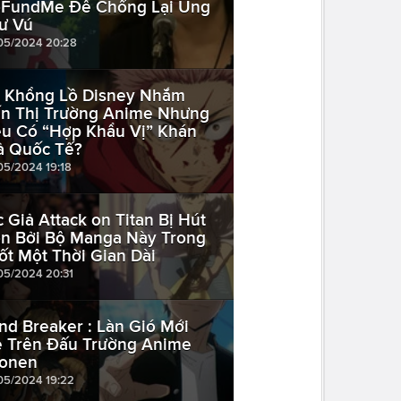
FundMe Để Chống Lại Ung
ư Vú
05/2024 20:28
 Khổng Lồ Disney Nhắm
n Thị Trường Anime Nhưng
ệu Có “Hợp Khẩu Vị” Khán
ả Quốc Tế?
05/2024 19:18
c Giả Attack on Titan Bị Hút
n Bởi Bộ Manga Này Trong
ốt Một Thời Gian Dài
05/2024 20:31
nd Breaker : Làn Gió Mới
 Trên Đấu Trường Anime
onen
05/2024 19:22