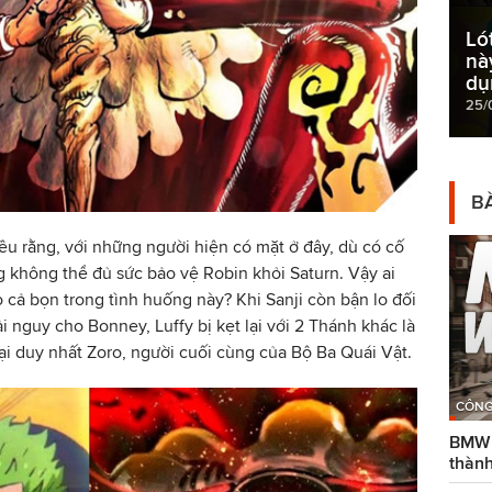
Lót
nà
dụ
25/
BÀ
u rằng, với những người hiện có mặt ở đây, dù có cố
 không thể đủ sức bảo vệ Robin khỏi Saturn. Vậy ai
 cả bọn trong tình huống này? Khi Sanji còn bận lo đối
i nguy cho Bonney, Luffy bị kẹt lại với 2 Thánh khác là
 lại duy nhất Zoro, người cuối cùng của Bộ Ba Quái Vật.
CÔNG
BMW g
thành