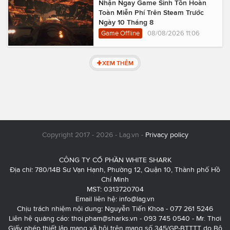
Nhận Ngay Game Sinh Tồn Hoàn
Toàn Miễn Phí Trên Steam Trước
Ngày 10 Tháng 8
Game Offline
08/08/2026 11:06
XEM THÊM
Copyright 2017 - 2026 - Lag.vn -
Privacy policy
CÔNG TY CỔ PHẦN WHITE SHARK
Địa chỉ: 780/14B Sư Vạn Hạnh, Phường 12, Quận 10, Thành phố Hồ
Chí Minh
MST: 0313720704
Email liên hệ:
info@lag.vn
Chịu trách nhiệm nội dung: Nguyễn Tiến Khoa - 077 261 5246
Liên hệ quảng cáo:
thoi.pham@sharks.vn
- 093 745 0540 - Mr. Thơi
Giấy phép thiết lập mạng xã hội trên mạng số 345/GP-BTTTT do Bộ