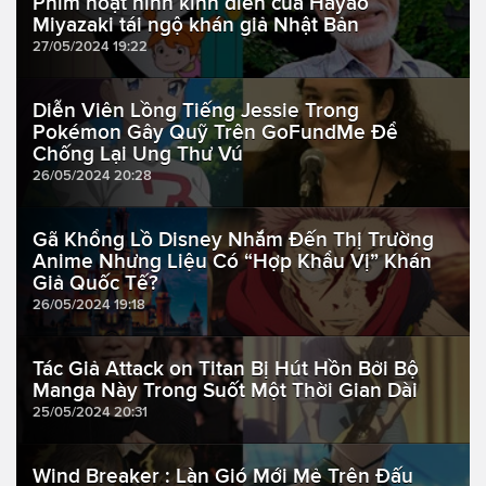
Phim hoạt hình kinh điển của Hayao
Miyazaki tái ngộ khán giả Nhật Bản
27/05/2024 19:22
Diễn Viên Lồng Tiếng Jessie Trong
Pokémon Gây Quỹ Trên GoFundMe Để
Chống Lại Ung Thư Vú
26/05/2024 20:28
Gã Khổng Lồ Disney Nhắm Đến Thị Trường
Anime Nhưng Liệu Có “Hợp Khẩu Vị” Khán
Giả Quốc Tế?
26/05/2024 19:18
Tác Giả Attack on Titan Bị Hút Hồn Bởi Bộ
Manga Này Trong Suốt Một Thời Gian Dài
25/05/2024 20:31
Wind Breaker : Làn Gió Mới Mẻ Trên Đấu