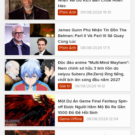
Hảo
Phim Ảnh
09/08/2026 19:10
James Gunn Phủ Nhận Tin Đồn The
Batman: Part II Và Part III Sẽ Quay
Cùng Lúc
Phim Ảnh
08/08/2026 17:11
Độc đáo anime "Multi-Mind Mayhem":
Nam chính sở hữu 3 linh hồn do
seiyuu Subaru (Re:Zero) lồng tiếng,
chốt lịch lên sóng đầu năm 2027
Giải trí
08/08/2026 14:12
Một Dự Án Game Final Fantasy Spin-
off Được Người Hâm Mộ Bỏ Ra Gần
1000 Đô Để Hồi Sinh
Game Offline
08/08/2026 12:04