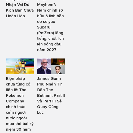
Nhận Vai Dù
Mayhem":
Kịch Bản Chưa
Nam chính sở
Hoàn Hảo
hữu 3 linh hồn
do seiyuu
Subaru
(Re:Zero) lồng
tiếng, chốt lịch
lên sóng đầu
năm 2027
Biện pháp
James Gunn
chưa từng có
Phủ Nhận Tin
tiền lệ: The
Đồn The
Pokémon
Batman: Part II
Company
Và Part III Sẽ
chính thức
Quay Cùng
cấm người
Lúc
nước ngoài
mua thẻ bài kỷ
niệm 30 năm