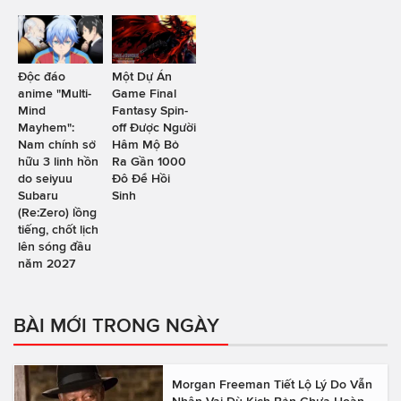
Độc đáo
Một Dự Án
anime "Multi-
Game Final
Mind
Fantasy Spin-
Mayhem":
off Được Người
Nam chính sở
Hâm Mộ Bỏ
hữu 3 linh hồn
Ra Gần 1000
do seiyuu
Đô Để Hồi
Subaru
Sinh
(Re:Zero) lồng
tiếng, chốt lịch
lên sóng đầu
năm 2027
BÀI MỚI TRONG NGÀY
Morgan Freeman Tiết Lộ Lý Do Vẫn
Nhận Vai Dù Kịch Bản Chưa Hoàn