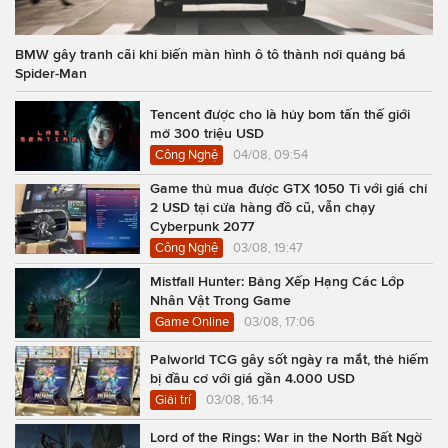
BMW gây tranh cãi khi biến màn hình ô tô thành nơi quảng bá
Spider-Man
Tencent được cho là hủy bom tấn thế giới
mở 300 triệu USD
Công Nghệ
04/08, 09:54
Game thủ mua được GTX 1050 Ti với giá chỉ
2 USD tại cửa hàng đồ cũ, vẫn chạy
Cyberpunk 2077
Công Nghệ
03/08, 19:47
Mistfall Hunter: Bảng Xếp Hạng Các Lớp
Nhân Vật Trong Game
Game Online
03/08, 17:06
Palworld TCG gây sốt ngày ra mắt, thẻ hiếm
bị đầu cơ với giá gần 4.000 USD
Giải trí
03/08, 16:14
Lord of the Rings: War in the North Bất Ngờ