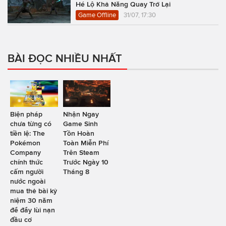
Hé Lộ Khả Năng Quay Trở Lại
Game Offline
31/07, 17:30
BÀI ĐỌC NHIỀU NHẤT
Biện pháp
Nhận Ngay
chưa từng có
Game Sinh
tiền lệ: The
Tồn Hoàn
Pokémon
Toàn Miễn Phí
Company
Trên Steam
chính thức
Trước Ngày 10
cấm người
Tháng 8
nước ngoài
mua thẻ bài kỷ
niệm 30 năm
để đẩy lùi nạn
đầu cơ