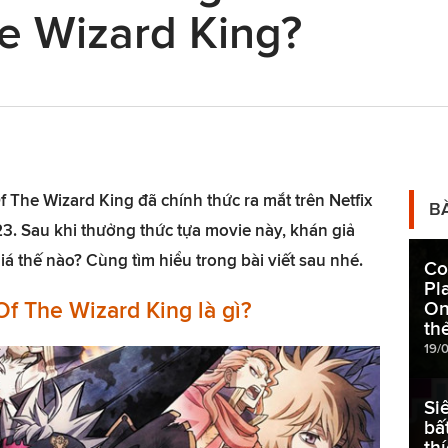
e Wizard King?
 The Wizard King đã chính thức ra mắt trên Netfix
B
3. Sau khi thưởng thức tựa movie này, khán giả
á thế nào? Cùng tìm hiểu trong bài viết sau nhé.
Co
Pl
Of The Wizard King là gì?
On
th
19/
Si
bấ
th