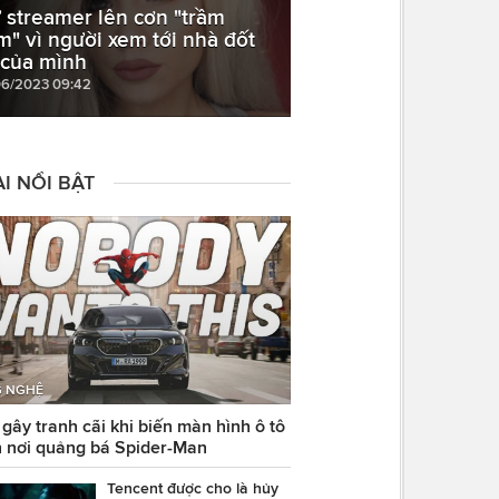
 streamer lên cơn "trầm
m" vì người xem tới nhà đốt
 của mình
06/2023 09:42
I NỔI BẬT
 NGHỆ
ây tranh cãi khi biến màn hình ô tô
 nơi quảng bá Spider-Man
Tencent được cho là hủy