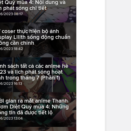
ệt Quỷ mùa 4: Nội dung và
h phát sóng chi tiết
06/2023 08:17
 coser thực hiện bộ ảnh
splay Lilith sống động chuẩn
ông cần chỉnh
06/2023 18:42
nh sách tất cả các anime hè
23 và lịch phát sóng hoạt
nh trong tháng 7 (Phần 1)
06/2023 16:13
ời gian ra mắt anime Thanh
ơm Diệt Quỷ mùa 4: Những
ông tin đã được tiết lộ
06/2023 13:04