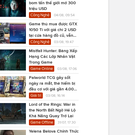
bom tấn thế giới mở 300
triệu USD
Công Nghệ
04/08, 09:54
Game thủ mua được GTX
1050 Ti với giá chỉ 2 USD
tại cửa hàng đồ cũ, vẫn
chạy Cyberpunk 2077
Công Nghệ
03/08, 19:47
Mistfall Hunter: Bảng Xếp
Hạng Các Lớp Nhân Vật
Trong Game
Game Online
03/08, 17:06
Palworld TCG gây sốt
ngày ra mắt, thẻ hiếm bị
đầu cơ với giá gần 4.000
USD
Giải trí
03/08, 16:14
Lord of the Rings: War in
the North Bất Ngờ Hé Lộ
Khả Năng Quay Trở Lại
Game Offline
31/07, 17:30
Yelena Belova Chính Thức