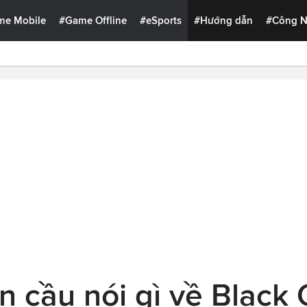
me Mobile
#Game Offline
#eSports
#Hướng dẫn
#Công 
n cầu nói gì về Black 