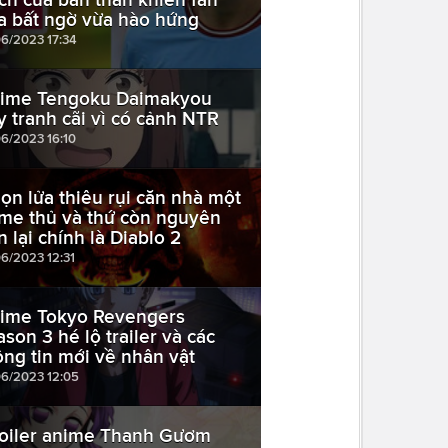
a bất ngờ vừa hào hứng
06/2023 17:34
ime Tengoku Daimakyou
y tranh cãi vì có cảnh NTR
06/2023 16:10
ọn lửa thiêu rụi căn nhà một
me thủ và thứ còn nguyên
n lại chính là Diablo 2
06/2023 12:31
ime Tokyo Revengers
ason 3 hé lộ trailer và các
ông tin mới về nhân vật
06/2023 12:05
oiler anime Thanh Gươm