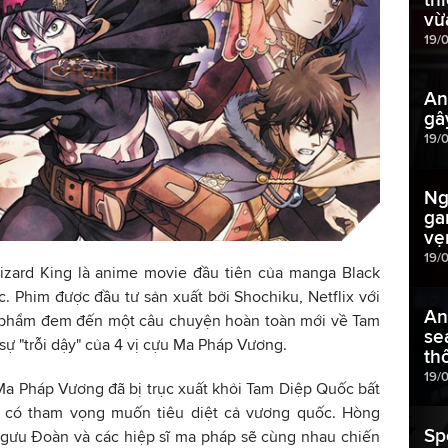
vừ
19/
An
gâ
19/
Ng
ga
vẹ
19/
izard King là anime movie đầu tiên của manga Black
c. Phim được đầu tư sản xuất bởi Shochiku, Netflix với
An
Tác phẩm đem đến một câu chuyện hoàn toàn mới về Tam
se
sự "trỗi dậy" của 4 vị cựu Ma Pháp Vương.
th
19/
ị Ma Pháp Vương đã bị trục xuất khỏi Tam Diệp Quốc bất
ọ có tham vọng muốn tiêu diệt cả vương quốc. Hòng
Sp
Ngưu Đoàn và các hiệp sĩ ma pháp sẽ cùng nhau chiến