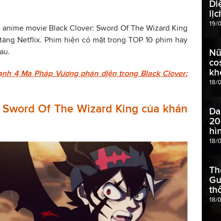
Di
lịc
19/
 anime movie Black Clover: Sword Of The Wizard King
tảng Netflix. Phim hiện có mặt trong TOP 10 phim hay
au.
Nữ
co
kh
nh 4 Ma Pháp Vương phản diện trong Black Clover:
18/
: Sword Of The Wizard King của khán
Da
20
hì
18/
Th
Gư
th
18/