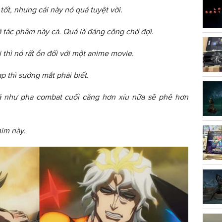
tốt, nhưng cái này nó quá tuyệt vời.
ở tác phẩm này cả. Quá là đáng công chờ đợi.
 thì nó rất ổn đối với một anime movie.
p thì sướng mắt phải biết.
á như pha combat cuối căng hơn xíu nữa sẽ phê hơn
him này.