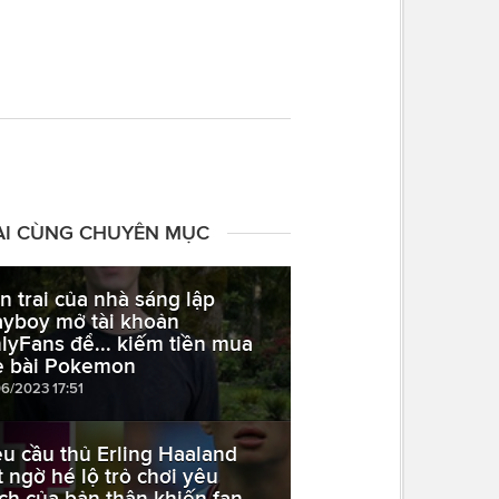
ÀI CÙNG CHUYÊN MỤC
n trai của nhà sáng lập
ayboy mở tài khoản
lyFans để... kiếm tiền mua
ẻ bài Pokemon
06/2023 17:51
êu cầu thủ Erling Haaland
t ngờ hé lộ trỏ chơi yêu
ích của bản thân khiến fan