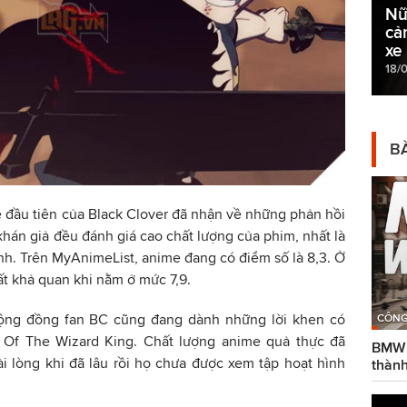
Nữ
cả
xe
18/
BÀ
 đầu tiên của Black Clover đã nhận về những phản hồi
khán giả đều đánh giá cao chất lượng của phim, nhất là
nh. Trên MyAnimeList, anime đang có điểm số là 8,3. Ở
t khả quan khi nằm ở mức 7,9.
CÔNG
cộng đồng fan BC cũng đang dành những lời khen có
 Of The Wizard King. Chất lượng anime quả thực đã
BMW g
i lòng khi đã lâu rồi họ chưa được xem tập hoạt hình
thành