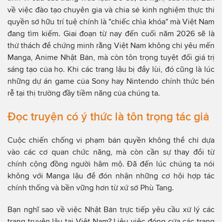
về việc đào tạo chuyên gia và chia sẻ kinh nghiệm thực thi
quyền sở hữu trí tuệ chính là "chiếc chìa khóa" mà Việt Nam
đang tìm kiếm. Giai đoạn từ nay đến cuối năm 2026 sẽ là
thử thách để chứng minh rằng Việt Nam không chỉ yêu mến
Manga, Anime Nhật Bản, mà còn tôn trọng tuyệt đối giá trị
sáng tạo của họ. Khi các trang lậu bị đẩy lùi, đó cũng là lúc
những dự án game của Sony hay Nintendo chính thức bén
rễ tại thị trường đầy tiềm năng của chúng ta.
Đọc truyện có ý thức là tôn trọng tác giả
Cuộc chiến chống vi phạm bản quyền không thể chỉ dựa
vào các cơ quan chức năng, mà còn cần sự thay đổi từ
chính cộng đồng người hâm mộ. Đã đến lúc chúng ta nói
không với Manga lậu để đón nhận những cơ hội hợp tác
chính thống và bền vững hơn từ xứ sở Phù Tang.
Bạn nghĩ sao về việc Nhật Bản trực tiếp yêu cầu xử lý các
trang truyện lậu tại Việt Nam? Liệu việc đóng cửa các trang