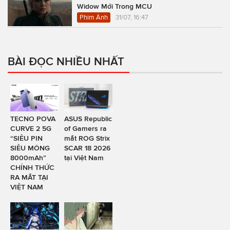
Widow Mới Trong MCU
Phim Ảnh
31/07, 16:47
BÀI ĐỌC NHIỀU NHẤT
TECNO POVA
ASUS Republic
CURVE 2 5G
of Gamers ra
“SIÊU PIN
mắt ROG Strix
SIÊU MỎNG
SCAR 18 2026
8000mAh”
tại Việt Nam
CHÍNH THỨC
RA MẮT TẠI
VIỆT NAM