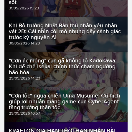
sốt
31/05/2026 19:23
Khi Bộ trưởng Nhật Bản thú nhận yêu nhân
vật 2D: Cái nhìn cởi mở nhưng đầy cảnh giác
trước kỷ nguyên AI
30/05/2026 14:23
"Cơn ác mộng" của gã khổng lồ Kadokawa:
Khi đế chế Isekai chính thức chạm ngưỡng
bão hòa
29/05/2026 14:23
"Cơn lốc" ngựa chiến Uma Musume: Cú hích
giúp lợi nhuận mảng game của CyberAgent
tăng trưởng thần tốc
29/05/2026 10:57
KRAFTON GIA HẠN THỜI HẠN NHẬN BÀI