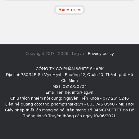
XEM THÊM
Copyright 2017 - 2026 - Lag.vn -
Privacy policy
CÔNG TY CỔ PHẦN WHITE SHARK
Địa chỉ: 780/14B Sư Vạn Hạnh, Phường 12, Quận 10, Thành phố Hồ
Chí Minh
MST: 0313720704
Email liên hệ:
info@lag.vn
Chịu trách nhiệm nội dung: Nguyễn Tiến Khoa - 077 261 5246
Liên hệ quảng cáo:
thoi.pham@sharks.vn
- 093 745 0540 - Mr. Thơi
Giấy phép thiết lập mạng xã hội trên mạng số 345/GP-BTTTT do Bộ
Thông tin và Truyền thông cấp ngày 10/06/2021.