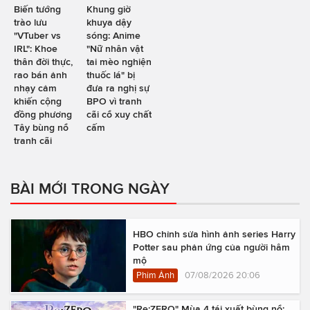
Biến tướng
Khung giờ
trào lưu
khuya dậy
"VTuber vs
sóng: Anime
IRL": Khoe
"Nữ nhân vật
thân đời thực,
tai mèo nghiện
rao bán ảnh
thuốc lá" bị
nhạy cảm
đưa ra nghị sự
khiến cộng
BPO vì tranh
đồng phương
cãi cổ xuy chất
Tây bùng nổ
cấm
tranh cãi
BÀI MỚI TRONG NGÀY
HBO chỉnh sửa hình ảnh series Harry
Potter sau phản ứng của người hâm
mộ
Phim Ảnh
07/08/2026 20:06
"Re:ZERO" Mùa 4 tái xuất bùng nổ: