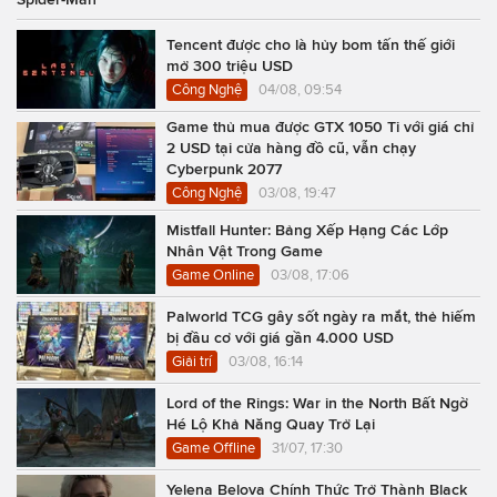
Tencent được cho là hủy bom tấn thế giới
mở 300 triệu USD
Công Nghệ
04/08, 09:54
Game thủ mua được GTX 1050 Ti với giá chỉ
2 USD tại cửa hàng đồ cũ, vẫn chạy
Cyberpunk 2077
Công Nghệ
03/08, 19:47
Mistfall Hunter: Bảng Xếp Hạng Các Lớp
Nhân Vật Trong Game
Game Online
03/08, 17:06
Palworld TCG gây sốt ngày ra mắt, thẻ hiếm
bị đầu cơ với giá gần 4.000 USD
Giải trí
03/08, 16:14
Lord of the Rings: War in the North Bất Ngờ
Hé Lộ Khả Năng Quay Trở Lại
Game Offline
31/07, 17:30
Yelena Belova Chính Thức Trở Thành Black