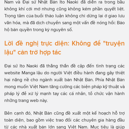
Nam và Đại sứ Nhật Bản Ito Naoki đã diễn ra trong bầu
không khí cởi mở nhưng cũng không kém phần quyết liệt.
Trọng tâm của buổi thảo luận không chỉ dừng lại ở giao lưu
văn hóa, mà đã dịch chuyển sang một vấn đề nóng hổi: Bảo
hộ bản quyền trong kỷ nguyên số.
Lời đề nghị trực diện: Không để "truyện
lậu" cản trở hợp tác
Đại sứ Ito Naoki đã thẳng thắn đề cập đến tình trạng các
website Manga lậu do người Việt điều hành đang gây thiệt
hại nặng nề cho ngành xuất bản Nhật Bản. Phía Nhật Bản
mong muốn Việt Nam tăng cường các biện pháp kỹ thuật và
pháp lý để xử lý mạnh tay các cá nhân, tổ chức vận hành
những trang web này.
Bên cạnh đó, Nhật Bản cũng đề xuất một kế hoạch hỗ trợ
toàn diện, bao gồm việc trao đổi các chuyên gia hàng đầu
từ các nhà xuất bản lớn sang Việt Nam. Mục tiêu là giúp