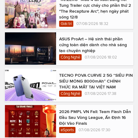
Tung Trailer cực cháy cho phần thứ 2
"The Recapture Arc", hẹn ngày phát
sóng 12/8
Giải trí
07/08/2026 18:32
ASUS ProArt – Hệ sinh thái phần
cứng toàn diện dành cho nhà sáng
tạo chuyên nghiệp
Công Nghệ
07/08/2026 18:02
TECNO POVA CURVE 2 5G “SIÊU PIN
SIÊU MỎNG 8000mAh” CHÍNH
THỨC RA MẮT TẠI VIỆT NAM
Công Nghệ
07/08/2026 17:38
2026 PMPL VN Fall: Team Flash Dẫn
Đầu Sau Vòng League, Ấn Định 16
Đội Vào Finals
eSports
07/08/2026 17:30