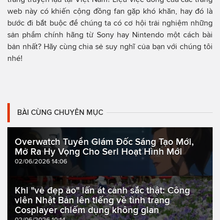
web này có khiến cộng đồng fan gặp khó khăn, hay đó là
bước đi bắt buộc để chúng ta có cơ hội trải nghiệm những
sản phẩm chính hãng từ Sony hay Nintendo một cách bài
bản nhất? Hãy cùng chia sẻ suy nghĩ của bạn với chúng tôi
nhé!
BÀI CÙNG CHUYÊN MỤC
Overwatch Tuyển Giám Đốc Sáng Tạo Mới,
Mở Ra Hy Vọng Cho Seri Hoạt Hình Mới
02/06/2026 14:06
Khi "vẻ đẹp ảo" lấn át cảnh sắc thật: Công
viên Nhật Bản lên tiếng về tình trạng
Cosplayer chiếm dụng không gian
02/06/2026 10:14