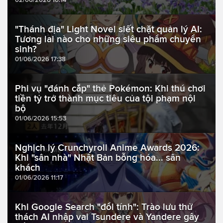
"Thánh địa" Light Novel siết chặt quản lý AI:
Tương lai nào cho những siêu phẩm chuyển
sinh?
01/06/2026 17:38
Phi vụ "đánh cắp" thẻ Pokémon: Khi thú chơi
tiền tỷ trở thành mục tiêu của tội phạm nội
bộ
01/06/2026 15:53
Nghịch lý Crunchyroll Anime Awards 2026:
Khi "sân nhà" Nhật Bản bỗng hóa... sân
khách
01/06/2026 11:17
Khi Google Search "đổi tính": Trào lưu thử
thách AI nhập vai Tsundere và Yandere gây