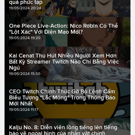
quá phức tạp
19/05/2024 20:24
One Piece Live-Action: Nico Robin Có Thể
"Lột Xác" Với Diện Mạo Mới?
19/05/2024 19:20
Kai Cenat Thu Hút Nhiều Người Xem Hơn
Bất Kỳ Streamer Twitch Nào Chỉ Bằng Việc
Ngủ
19/05/2024 15:50
CEO Twitch Chính Thức Gỡ Bỏ Lệnh Cấm
Biểu Tượng "Lắc Mông" Trong Thông Báo
Mới Nhất
19/05/2024 11:17
Kaiju No. 8: Diễn viên lồng tiếng lên tiếng
bảo vệ ngoại hình của nhân vật chính