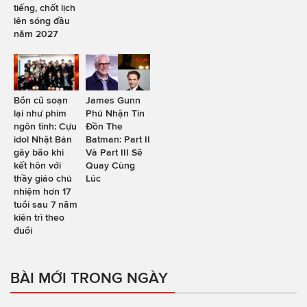
tiếng, chốt lịch
lên sóng đầu
năm 2027
Bổn cũ soạn
James Gunn
lại như phim
Phủ Nhận Tin
ngôn tình: Cựu
Đồn The
idol Nhật Bản
Batman: Part II
gây bão khi
Và Part III Sẽ
kết hôn với
Quay Cùng
thầy giáo chủ
Lúc
nhiệm hơn 17
tuổi sau 7 năm
kiên trì theo
đuổi
BÀI MỚI TRONG NGÀY