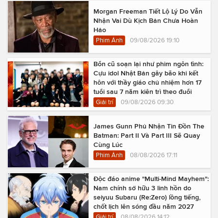
Morgan Freeman Tiết Lộ Lý Do Vẫn
Nhận Vai Dù Kịch Bản Chưa Hoàn
Hảo
Phim Ảnh
09/08/2026 19:10
Bổn cũ soạn lại như phim ngôn tình:
Cựu idol Nhật Bản gây bão khi kết
hôn với thầy giáo chủ nhiệm hơn 17
tuổi sau 7 năm kiên trì theo đuổi
Giải trí
09/08/2026 09:30
James Gunn Phủ Nhận Tin Đồn The
Batman: Part II Và Part III Sẽ Quay
Cùng Lúc
Phim Ảnh
08/08/2026 17:11
Độc đáo anime "Multi-Mind Mayhem":
Nam chính sở hữu 3 linh hồn do
seiyuu Subaru (Re:Zero) lồng tiếng,
chốt lịch lên sóng đầu năm 2027
Giải trí
08/08/2026 14:12