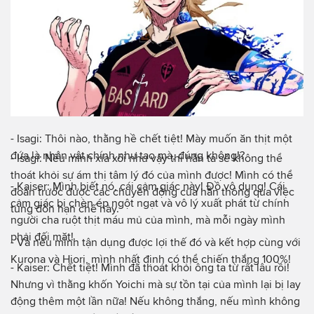
- Isagi: Thôi nào, thằng hề chết tiệt! Mày muốn ăn thịt một
đứa là nhân vật chính như tao mà, đúng không!?
- Isagi: Nếu mình xỉa xói như vậy thì hắn ta sẽ không thể
thoát khỏi sự ám thị tâm lý đó của mình được! Mình có thể
- Kaiser: Mình biết nó, cái cảm giác này! Đồ vô dụng! Cái
đoán trước được các chuyển động của hắn thông qua việc
cảm giác bị chèn ép ngột ngạt và vô lý xuất phát từ chính
tung đòn hạn chế này.
người cha ruột thịt máu mủ của mình, mà mỗi ngày mình
phải đối mặt!
- Và nếu mình tận dụng được lợi thế đó và kết hợp cùng với
Kurona và Hiori, mình nhất định có thể chiến thắng 100%!
- Kaiser: Chết tiệt! Mình đã thoát khỏi ông ta từ rất lâu rồi!
Nhưng vì thằng khốn Yoichi mà sự tồn tại của mình lại bị lay
động thêm một lần nữa! Nếu không thắng, nếu mình không