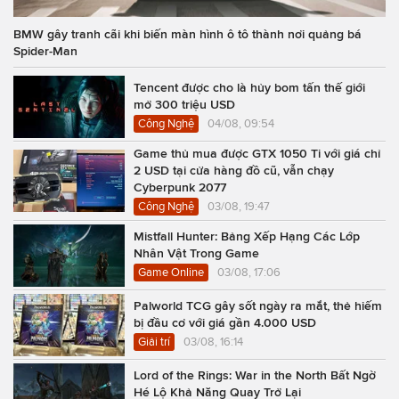
BMW gây tranh cãi khi biến màn hình ô tô thành nơi quảng bá
Spider-Man
Tencent được cho là hủy bom tấn thế giới
mở 300 triệu USD
Công Nghệ
04/08, 09:54
Game thủ mua được GTX 1050 Ti với giá chỉ
2 USD tại cửa hàng đồ cũ, vẫn chạy
Cyberpunk 2077
Công Nghệ
03/08, 19:47
Mistfall Hunter: Bảng Xếp Hạng Các Lớp
Nhân Vật Trong Game
Game Online
03/08, 17:06
Palworld TCG gây sốt ngày ra mắt, thẻ hiếm
bị đầu cơ với giá gần 4.000 USD
Giải trí
03/08, 16:14
Lord of the Rings: War in the North Bất Ngờ
Hé Lộ Khả Năng Quay Trở Lại