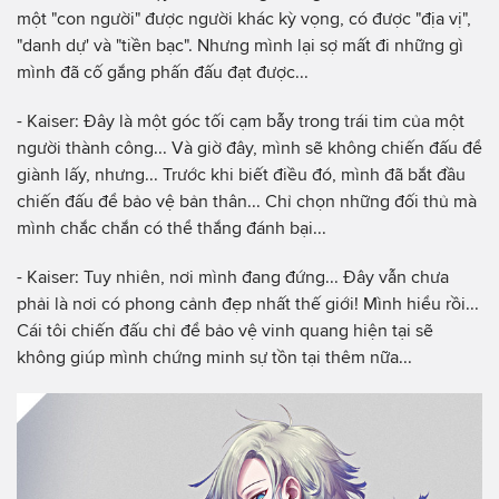
một "con người" được người khác kỳ vọng, có được "địa vị",
"danh dự' và "tiền bạc". Nhưng mình lại sợ mất đi những gì
mình đã cố gắng phấn đấu đạt được...
- Kaiser: Đây là một góc tối cạm bẫy trong trái tim của một
người thành công... Và giờ đây, mình sẽ không chiến đấu để
giành lấy, nhưng... Trước khi biết điều đó, mình đã bắt đầu
chiến đấu để bảo vệ bản thân... Chỉ chọn những đối thủ mà
mình chắc chắn có thể thắng đánh bại...
- Kaiser: Tuy nhiên, nơi mình đang đứng... Đây vẫn chưa
phải là nơi có phong cảnh đẹp nhất thế giới! Mình hiểu rồi...
Cái tôi chiến đấu chỉ để bảo vệ vinh quang hiện tại sẽ
không giúp mình chứng minh sự tồn tại thêm nữa...