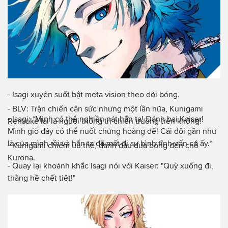
- Isagi xuyên suốt bật meta vision theo dõi bóng.
- BLV: Trận chiến cân sức nhưng một lần nữa, Kunigami
- Isagi: *Mình có thể nghiền nát hắn ta! Đánh bại Kaiser!
Rensuke lại là người thống trị chiến trường trên không!
Mình giờ đây có thể nuốt chửng hoàng đế! Cái đội gần như
là của mình rồi và hắn ta đã mất đi sự bình tĩnh vốn có ấy.*
- Kunigami chiếm ưu thế, đánh đầu đưa bóng đến chỗ
Kurona.
- Quay lại khoảnh khắc Isagi nói với Kaiser: "Quỳ xuống đi,
thằng hề chết tiệt!"