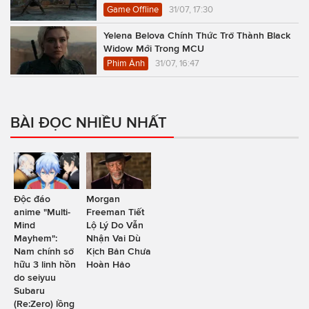
Game Offline
31/07, 17:30
Yelena Belova Chính Thức Trở Thành Black
Widow Mới Trong MCU
Phim Ảnh
31/07, 16:47
BÀI ĐỌC NHIỀU NHẤT
Độc đáo
Morgan
anime "Multi-
Freeman Tiết
Mind
Lộ Lý Do Vẫn
Mayhem":
Nhận Vai Dù
Nam chính sở
Kịch Bản Chưa
hữu 3 linh hồn
Hoàn Hảo
do seiyuu
Subaru
(Re:Zero) lồng