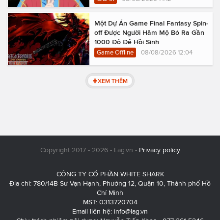
Một Dự Án Game Final Fantasy Spin-
off Được Người Hâm Mộ Bỏ Ra Gần
1000 Đô Để Hồi Sinh
Game Offline
08/08/2026 12:04
XEM THÊM
Copyright 2017 - 2026 - Lag.vn -
Privacy policy
CÔNG TY CỔ PHẦN WHITE SHARK
Địa chỉ: 780/14B Sư Vạn Hạnh, Phường 12, Quận 10, Thành phố Hồ
Chí Minh
MST: 0313720704
Email liên hệ:
info@lag.vn