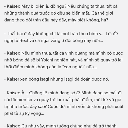
- Kaiser: Mày bị điên à, đồ ngu? Nếu chúng ta thua, tất cả
những thành quả trước đó đều sẽ biến mất. Cả thế giới
đang theo dõi trận đấu này đấy, mày biết không, hả?
- Thất bại ở đây không chỉ là một trận thua bình y... Lời đề
nghị từ Real và cả ngai vàng ở đội bóng này nữa...
- Kaiser: Nếu mình thua, tất cả vinh quang mà mình có được
nhờ bóng đá sẽ bị Yoichi nghiền nát, và mình sẽ quay trở lại
thời điểm mình không còn là "con người" nữa...
- Kaiser xén bóng Isagi nhưng Isagi đã đoán được nó.
- Kaiser: À... Chẳng lẽ mình đang sợ à? Mình đang sợ mất đi
cái tôi hiện tại và quay trở lại xuất phát điểm, một kẻ vô giá
trị như trước đây sao? Cuộc đời mình vốn dĩ không phải xuất
phát từ sự kỳ vọng...
- Kaiser: Cứ như vậy, mình tưởng chừng như đã trở thành