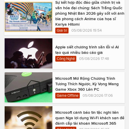
Sự kết hợp độc đáo giữa chính trị và
văn hóa đại chúng: Sách Trắng Quốc
phòng Nhật Bản 2026 gây sốt với ảnh
bìa phong cách Anime của họa sĩ
Kariya Hitomi
Giải trí
05/08/2026 19:54
Apple siết chương trình săn lỗi vì AI
tạo quá nhiều báo cáo giả
Công Nghệ
05/08/2026 17:48
Microsoft Mở Rộng Chương Trình
Tương Thích Ngược, Kỳ Vọng Mang
Game Xbox 360 Lên PC
Game Offline
05/08/2026 17:06
Microsoft cảnh báo tin tặc nghi liên
quan Nga lợi dụng Wi-Fi khách sạn để
đánh cắp tài khoản Microsoft 365