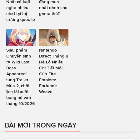
Nhật có lượt
đáng mua
nghe nhiều
nhất dành cho
nhất tại thị
game thủ?
trường quốc tế
Siêu phẩm
Nintendo
Chuyển sinh
Direct Tháng 8
"A Wild Last
Hé Lộ Nhiều
Boss
Chi Tiết Mới
Appeared"
Của Fire
tung Trailer
Emblem:
Mùa 2, chốt
Fortune's
lịch tái xuất
Weave
bùng nổ vào
tháng 10/2026
BÀI MỚI TRONG NGÀY