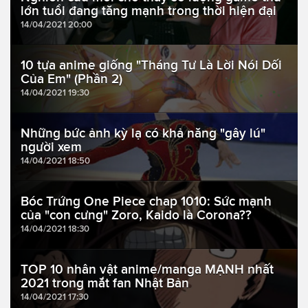
lớn tuổi đang tăng mạnh trong thời hiện đại
14/04/2021 20:00
10 tựa anime giống "Tháng Tư Là Lời Nói Dối
Của Em" (Phần 2)
14/04/2021 19:30
Những bức ảnh kỳ lạ có khả năng "gây lú"
người xem
14/04/2021 18:50
Bóc Trứng One Piece chap 1010: Sức mạnh
của "con cưng" Zoro, Kaido là Corona??
14/04/2021 18:30
TOP 10 nhân vật anime/manga MẠNH nhất
2021 trong mắt fan Nhật Bản
14/04/2021 17:30