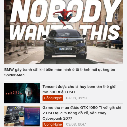
BMW gây tranh cãi khi biến màn hình ô tô thành nơi quảng bá
Spider-Man
Tencent được cho là hủy bom tấn thế giới
mở 300 triệu USD
Công Nghệ
04/08, 09:54
Game thủ mua được GTX 1050 Ti với giá chỉ
2 USD tại cửa hàng đồ cũ, vẫn chạy
Cyberpunk 2077
Công Nghệ
03/08, 19:47