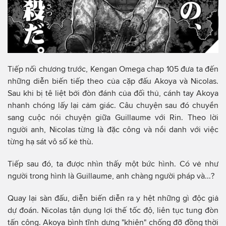
Tiếp nối chương trước, Kengan Omega chap 105 đưa ta đến
những diễn biến tiếp theo của cặp đấu Akoya và Nicolas.
Sau khi bị tê liệt bởi đòn đánh của đối thủ, cánh tay Akoya
nhanh chóng lấy lại cảm giác. Câu chuyện sau đó chuyển
sang cuộc nói chuyện giữa Guillaume với Rin. Theo lời
người anh, Nicolas từng là đặc công và nổi danh với việc
từng hạ sát vô số kẻ thù.
Tiếp sau đó, ta được nhìn thấy một bức hình. Có vẻ như
người trong hình là Guillaume, anh chàng người pháp và...?
Quay lại sàn đấu, diễn biến diễn ra y hệt những gì độc giả
dự đoán. Nicolas tận dụng lợi thế tốc độ, liên tục tung đòn
tấn công. Akoya bình tĩnh dựng "khiên" chống đỡ đồng thời