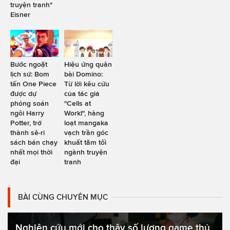
truyện tranh"
Eisner
Bước ngoặt
Hiệu ứng quân
lịch sử: Bom
bài Domino:
tấn One Piece
Từ lời kêu cứu
được dự
của tác giả
phóng soán
"Cells at
ngôi Harry
Work!", hàng
Potter, trở
loạt mangaka
thành sê-ri
vạch trần góc
sách bán chạy
khuất tăm tối
nhất mọi thời
ngành truyện
đại
tranh
BÀI CÙNG CHUYÊN MỤC
Nghiên cứu mới cho thây số lượng game thủ