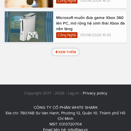
Công Nghệ
05/08/2026 16:37
Microsoft muốn đưa game Xbox 360
lên PC, mở rộng hệ sinh thái Xbox đa
nền tảng
Công Nghệ
05/08/2026 15:43
XEM THÊM
Copyright 2017 - 2026 - Lag.vn -
Privacy policy
CÔNG TY CỔ PHẦN WHITE SHARK
Địa chỉ: 780/14B Sư Vạn Hạnh, Phường 12, Quận 10, Thành phố Hồ
Chí Minh
MST: 0313720704
Email liên hệ:
info@lag.vn