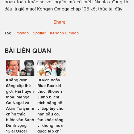
hoàn toàn khác so với người mà cô biết! Nicolas đang thi
đấu là giả mạo! Kengan Omega chap 105 kết thúc tại đây!
Share
Tag:
manga
Spoiler
Kengan Omega
BÀI LIÊN QUAN
Khẳng định
Bi kịch ngày
đẳng cấp thế
Blue Box kết
giới: Hai huyền
thúc: Shonen
thoại Manga
Jump bị chỉ
Go Nagai và
trích nặng nề
Akira Toriyama
vì tiếp tay cho
chính thức
nạn đầu cơ,
bước vào Sảnh
fan khóc ròng
Danh vọng
vì không mua
"Giải Oscar
được tạp chí