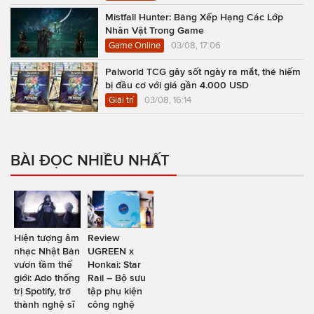
Mistfall Hunter: Bảng Xếp Hạng Các Lớp
Nhân Vật Trong Game
Game Online
03/08, 17:06
Palworld TCG gây sốt ngày ra mắt, thẻ hiếm
bị đầu cơ với giá gần 4.000 USD
Giải trí
03/08, 16:14
BÀI ĐỌC NHIỀU NHẤT
Hiện tượng âm
Review
nhạc Nhật Bản
UGREEN x
vươn tầm thế
Honkai: Star
giới: Ado thống
Rail – Bộ sưu
trị Spotify, trở
tập phụ kiện
thành nghệ sĩ
công nghệ