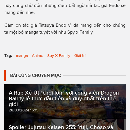
hãy cùng chờ đón những điều bất ngờ mà tác giả Endo sẽ
mang đến nhé.
Cảm ơn tác giả Tatsuya Endo vì đã mang đến cho chúng
ta một bộ manga tuyệt vời như Spy x Family
Tag:
manga
Anime
Spy X Family
Giải trí
BÀI CÙNG CHUYÊN MỤC
Ả Rập Xê Út "chơi lớn" với công viên Dragon
Ball tỷ lệ thực đầu tiên và duy nhất trên thế
giới
28/03/2024 16:19
Spoiler Jujutsu Kaisen 255: Yuji, Choso và