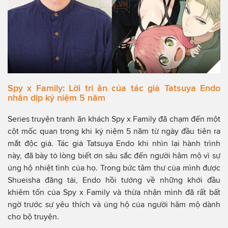
Spy x Family: Lời tri ân của tác giả Tatsuya Endo
nhân dịp kỷ niệm 5 năm
Series truyện tranh ăn khách Spy x Family đã chạm đến một
cột mốc quan trọng khi kỷ niệm 5 năm từ ngày đầu tiên ra
mắt độc giả. Tác giả Tatsuya Endo khi nhìn lại hành trình
này, đã bày tỏ lòng biết ơn sâu sắc đến người hâm mộ vì sự
ủng hộ nhiệt tình của họ. Trong bức tâm thư của mình được
Shueisha đăng tải, Endo hồi tưởng về những khởi đầu
khiêm tốn của Spy x Family và thừa nhận mình đã rất bất
ngờ trước sự yêu thích và ủng hộ của người hâm mộ dành
cho bộ truyện.