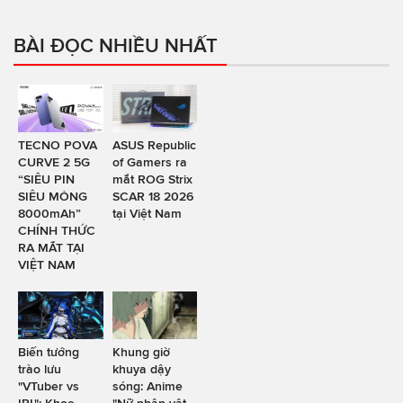
BÀI ĐỌC NHIỀU NHẤT
TECNO POVA
ASUS Republic
CURVE 2 5G
of Gamers ra
“SIÊU PIN
mắt ROG Strix
SIÊU MỎNG
SCAR 18 2026
8000mAh”
tại Việt Nam
CHÍNH THỨC
RA MẮT TẠI
VIỆT NAM
Biến tướng
Khung giờ
trào lưu
khuya dậy
"VTuber vs
sóng: Anime