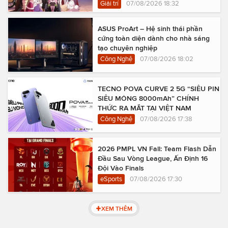
Giải trí
07/08/2026 18:32
ASUS ProArt – Hệ sinh thái phần
cứng toàn diện dành cho nhà sáng
tạo chuyên nghiệp
Công Nghệ
07/08/2026 18:02
TECNO POVA CURVE 2 5G “SIÊU PIN
SIÊU MỎNG 8000mAh” CHÍNH
THỨC RA MẮT TẠI VIỆT NAM
Công Nghệ
07/08/2026 17:38
2026 PMPL VN Fall: Team Flash Dẫn
Đầu Sau Vòng League, Ấn Định 16
Đội Vào Finals
eSports
07/08/2026 17:30
XEM THÊM