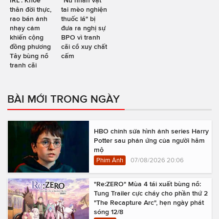
IRL": Khoe
"Nữ nhân vật
thân đời thực,
tai mèo nghiện
rao bán ảnh
thuốc lá" bị
nhạy cảm
đưa ra nghị sự
khiến cộng
BPO vì tranh
đồng phương
cãi cổ xuy chất
Tây bùng nổ
cấm
tranh cãi
BÀI MỚI TRONG NGÀY
HBO chỉnh sửa hình ảnh series Harry
Potter sau phản ứng của người hâm
mộ
Phim Ảnh
07/08/2026 20:06
"Re:ZERO" Mùa 4 tái xuất bùng nổ:
Tung Trailer cực cháy cho phần thứ 2
"The Recapture Arc", hẹn ngày phát
sóng 12/8