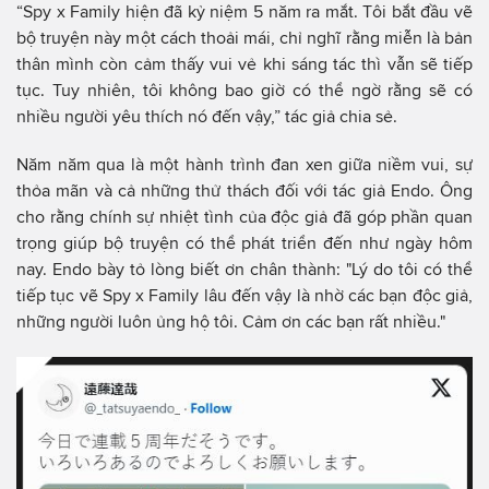
“Spy x Family hiện đã kỷ niệm 5 năm ra mắt. Tôi bắt đầu vẽ
bộ truyện này một cách thoải mái, chỉ nghĩ rằng miễn là bản
thân mình còn cảm thấy vui vẻ khi sáng tác thì vẫn sẽ tiếp
tục. Tuy nhiên, tôi không bao giờ có thể ngờ rằng sẽ có
nhiều người yêu thích nó đến vậy,” tác giả chia sẻ.
Năm năm qua là một hành trình đan xen giữa niềm vui, sự
thỏa mãn và cả những thử thách đối với tác giả Endo. Ông
cho rằng chính sự nhiệt tình của độc giả đã góp phần quan
trọng giúp bộ truyện có thể phát triển đến như ngày hôm
nay. Endo bày tỏ lòng biết ơn chân thành: "Lý do tôi có thể
tiếp tục vẽ Spy x Family lâu đến vậy là nhờ các bạn độc giả,
những người luôn ủng hộ tôi. Cảm ơn các bạn rất nhiều."