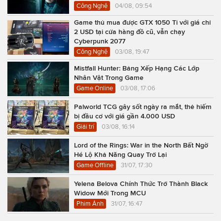
Công Nghệ
04/08, 09:54
Game thủ mua được GTX 1050 Ti với giá chỉ
2 USD tại cửa hàng đồ cũ, vẫn chạy
Cyberpunk 2077
Công Nghệ
03/08, 19:47
Mistfall Hunter: Bảng Xếp Hạng Các Lớp
Nhân Vật Trong Game
Game Online
03/08, 17:06
Palworld TCG gây sốt ngày ra mắt, thẻ hiếm
bị đầu cơ với giá gần 4.000 USD
Giải trí
03/08, 16:14
Lord of the Rings: War in the North Bất Ngờ
Hé Lộ Khả Năng Quay Trở Lại
Game Offline
31/07, 17:30
Yelena Belova Chính Thức Trở Thành Black
Widow Mới Trong MCU
Phim Ảnh
31/07, 16:47