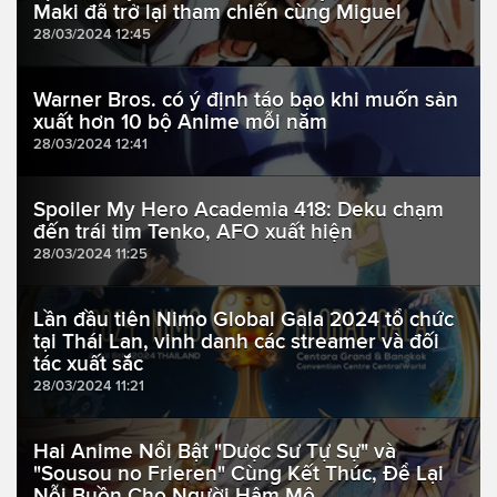
Maki đã trở lại tham chiến cùng Miguel
28/03/2024 12:45
Warner Bros. có ý định táo bạo khi muốn sản
xuất hơn 10 bộ Anime mỗi năm
28/03/2024 12:41
Spoiler My Hero Academia 418: Deku chạm
đến trái tim Tenko, AFO xuất hiện
28/03/2024 11:25
Lần đầu tiên Nimo Global Gala 2024 tổ chức
tại Thái Lan, vinh danh các streamer và đối
tác xuất sắc
28/03/2024 11:21
Hai Anime Nổi Bật "Dược Sư Tự Sự" và
"Sousou no Frieren" Cùng Kết Thúc, Để Lại
Nỗi Buồn Cho Người Hâm Mộ