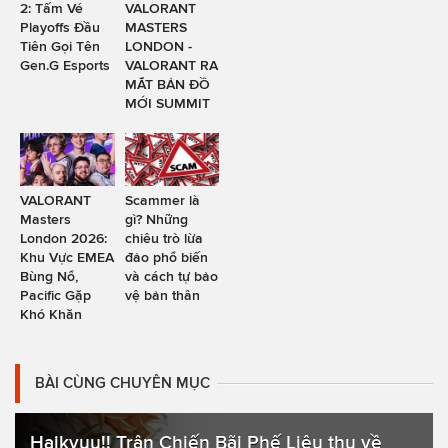
2: Tấm Vé
VALORANT
Playoffs Đầu
MASTERS
Tiên Gọi Tên
LONDON -
Gen.G Esports
VALORANT RA
MẮT BẢN ĐỒ
MỚI SUMMIT
VALORANT
Scammer là
Masters
gì? Những
London 2026:
chiêu trò lừa
Khu Vực EMEA
đảo phổ biến
Bùng Nổ,
và cách tự bảo
Pacific Gặp
vệ bản thân
Khó Khăn
BÀI CÙNG CHUYÊN MỤC
Haikyuu!! Trận Chiến Bãi Phế Liệu thu về