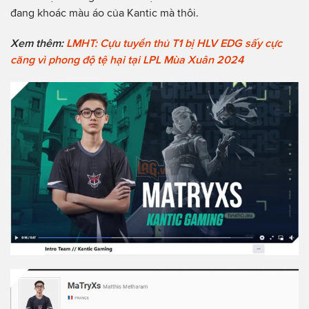
đang khoác màu áo của Kantic mà thôi.
Xem thêm:
LMHT: Cựu tuyển thủ T1 bị HLV EDG sấy cực
căng vì phong độ tệ hại tại LPL Mùa Xuân 2024