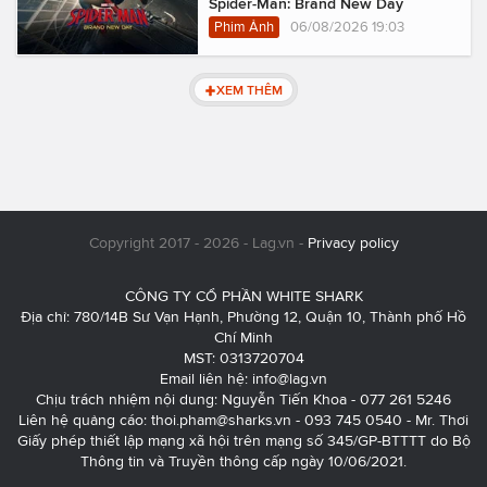
Spider-Man: Brand New Day
Phim Ảnh
06/08/2026 19:03
XEM THÊM
Copyright 2017 - 2026 - Lag.vn -
Privacy policy
CÔNG TY CỔ PHẦN WHITE SHARK
Địa chỉ: 780/14B Sư Vạn Hạnh, Phường 12, Quận 10, Thành phố Hồ
Chí Minh
MST: 0313720704
Email liên hệ:
info@lag.vn
Chịu trách nhiệm nội dung: Nguyễn Tiến Khoa - 077 261 5246
Liên hệ quảng cáo:
thoi.pham@sharks.vn
- 093 745 0540 - Mr. Thơi
Giấy phép thiết lập mạng xã hội trên mạng số 345/GP-BTTTT do Bộ
Thông tin và Truyền thông cấp ngày 10/06/2021.