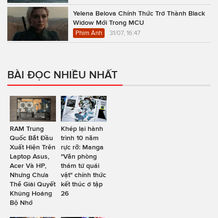
Yelena Belova Chính Thức Trở Thành Black
Widow Mới Trong MCU
Phim Ảnh
31/07, 16:47
BÀI ĐỌC NHIỀU NHẤT
RAM Trung
Khép lại hành
Quốc Bắt Đầu
trình 10 năm
Xuất Hiện Trên
rực rỡ: Manga
Laptop Asus,
"Văn phòng
Acer Và HP,
thám tử quái
Nhưng Chưa
vật" chính thức
Thể Giải Quyết
kết thúc ở tập
Khủng Hoảng
26
Bộ Nhớ