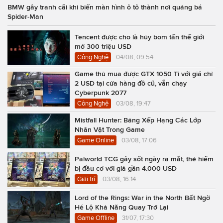
BMW gây tranh cãi khi biến màn hình ô tô thành nơi quảng bá
Spider-Man
Tencent được cho là hủy bom tấn thế giới
mở 300 triệu USD
Công Nghệ
04/08, 09:54
Game thủ mua được GTX 1050 Ti với giá chỉ
2 USD tại cửa hàng đồ cũ, vẫn chạy
Cyberpunk 2077
Công Nghệ
03/08, 19:47
Mistfall Hunter: Bảng Xếp Hạng Các Lớp
Nhân Vật Trong Game
Game Online
03/08, 17:06
Palworld TCG gây sốt ngày ra mắt, thẻ hiếm
bị đầu cơ với giá gần 4.000 USD
Giải trí
03/08, 16:14
Lord of the Rings: War in the North Bất Ngờ
Hé Lộ Khả Năng Quay Trở Lại
Game Offline
31/07, 17:30