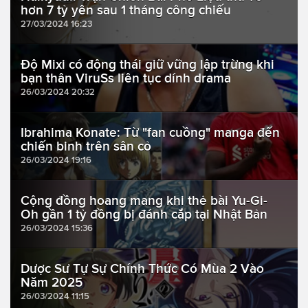
hơn 7 tỷ yên sau 1 tháng công chiếu
27/03/2024 16:23
Độ Mixi có động thái giữ vững lập trừng khi
bạn thân ViruSs liên tục dính drama
26/03/2024 20:32
Ibrahima Konate: Từ "fan cuồng" manga đến
chiến binh trên sân cỏ
26/03/2024 19:16
Cộng đồng hoang mang khi thẻ bài Yu-Gi-
Oh gần 1 tỷ đồng bị đánh cắp tại Nhật Bản
26/03/2024 15:36
Dược Sư Tự Sự Chính Thức Có Mùa 2 Vào
Năm 2025
26/03/2024 11:15