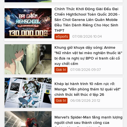
Chính Thức Khởi Động Giải Đấu Đại
Chiến HighSchool Toàn Quốc 2026 -
Sân Chơi Garena Liên Quân Mobile
Đầu Tiên Dành Riêng Cho Học Sinh
THPT
eSports
07/08/2026 10:04
Khung giờ khuya dậy sóng: Anime
"Nữ nhân vật tai mèo nghiện thuốc lá"
bị đưa ra nghị sự BPO vì tranh cãi cổ
xuy chất cấm
Giải trí
07/08/2026 09:07
Khép lại hành trình 10 năm rực rỡ:
Manga "Văn phòng thám tử quái vật"
chính thức kết thúc ở tập 26
Giải trí
06/08/2026 20:12
Marvel's Spider-Man tăng mạnh lượng
người chơi sau thành công của