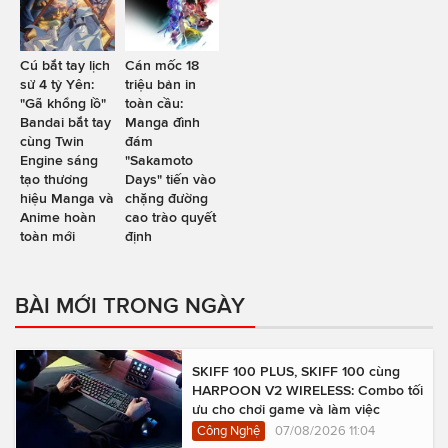
Cú bắt tay lịch
Cán mốc 18
sử 4 tỷ Yên:
triệu bản in
"Gã khổng lồ"
toàn cầu:
Bandai bắt tay
Manga đình
cùng Twin
đám
Engine sáng
"Sakamoto
tạo thương
Days" tiến vào
hiệu Manga và
chặng đường
Anime hoàn
cao trào quyết
toàn mới
định
BÀI MỚI TRONG NGÀY
SKIFF 100 PLUS, SKIFF 100 cùng
HARPOON V2 WIRELESS: Combo tối
ưu cho chơi game và làm việc
Công Nghệ
07/08/2026 11:04