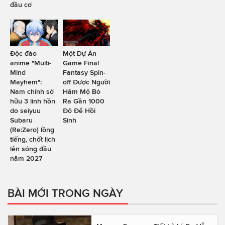
đầu cơ
Độc đáo
Một Dự Án
anime "Multi-
Game Final
Mind
Fantasy Spin-
Mayhem":
off Được Người
Nam chính sở
Hâm Mộ Bỏ
hữu 3 linh hồn
Ra Gần 1000
do seiyuu
Đô Để Hồi
Subaru
Sinh
(Re:Zero) lồng
tiếng, chốt lịch
lên sóng đầu
năm 2027
BÀI MỚI TRONG NGÀY