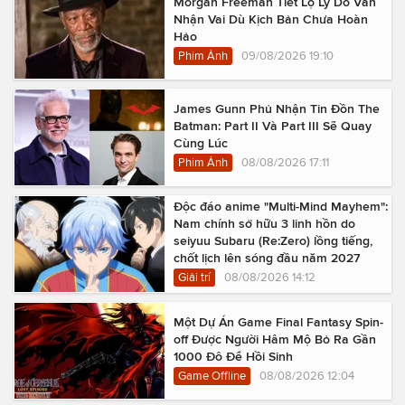
Morgan Freeman Tiết Lộ Lý Do Vẫn
Nhận Vai Dù Kịch Bản Chưa Hoàn
Hảo
Phim Ảnh
09/08/2026 19:10
James Gunn Phủ Nhận Tin Đồn The
Batman: Part II Và Part III Sẽ Quay
Cùng Lúc
Phim Ảnh
08/08/2026 17:11
Độc đáo anime "Multi-Mind Mayhem":
Nam chính sở hữu 3 linh hồn do
seiyuu Subaru (Re:Zero) lồng tiếng,
chốt lịch lên sóng đầu năm 2027
Giải trí
08/08/2026 14:12
Một Dự Án Game Final Fantasy Spin-
off Được Người Hâm Mộ Bỏ Ra Gần
1000 Đô Để Hồi Sinh
Game Offline
08/08/2026 12:04