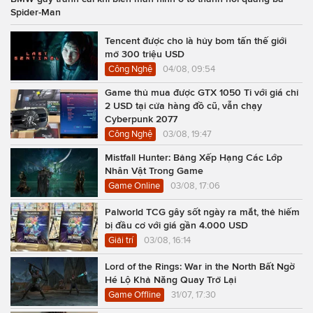
Spider-Man
Tencent được cho là hủy bom tấn thế giới
mở 300 triệu USD
Công Nghệ
04/08, 09:54
Game thủ mua được GTX 1050 Ti với giá chỉ
2 USD tại cửa hàng đồ cũ, vẫn chạy
Cyberpunk 2077
Công Nghệ
03/08, 19:47
Mistfall Hunter: Bảng Xếp Hạng Các Lớp
Nhân Vật Trong Game
Game Online
03/08, 17:06
Palworld TCG gây sốt ngày ra mắt, thẻ hiếm
bị đầu cơ với giá gần 4.000 USD
Giải trí
03/08, 16:14
Lord of the Rings: War in the North Bất Ngờ
Hé Lộ Khả Năng Quay Trở Lại
Game Offline
31/07, 17:30