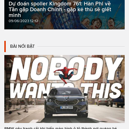
Dự đoán spoiler Kingdom 761: Hàn Phi về
Tần gặp Doanh Chính - gặp kẻ thù sẽ giết
mình
09/06/2023 12:12
BÀI NỔI BẬT
BMW gây tranh cãi khi biến màn hình ô tô thành nơi quảng bá