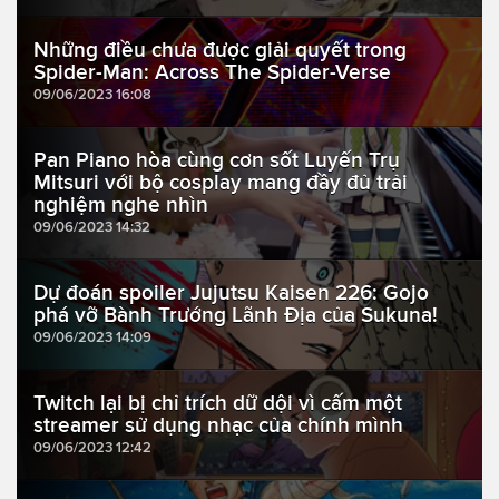
Những điều chưa được giải quyết trong
Spider-Man: Across The Spider-Verse
09/06/2023 16:08
Pan Piano hòa cùng cơn sốt Luyến Trụ
Mitsuri với bộ cosplay mang đầy đủ trải
nghiệm nghe nhìn
09/06/2023 14:32
Dự đoán spoiler Jujutsu Kaisen 226: Gojo
phá vỡ Bành Trướng Lãnh Địa của Sukuna!
09/06/2023 14:09
Twitch lại bị chỉ trích dữ dội vì cấm một
streamer sử dụng nhạc của chính mình
09/06/2023 12:42