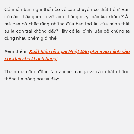
Cá nhân bạn nghĩ thế nào về câu chuyện có thật trên? Bạn
có cảm thấy ghen tị với anh chàng may mắn kia không? À,
mà bạn có chắc rằng những đứa bạn thơ ấu của mình thật
sự là con trai không đấy? Hãy để lại bình luận để chúng ta
cùng nhau chém gió nhé.
Xem thêm:
Xuất hiện hầu gái Nhật Bản pha máu mình vào
cocktail cho khách hàng!
Tham gia cộng đồng fan anime manga và cập nhật những
thông tin nóng hổi tại đây: