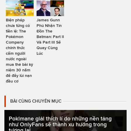
Biện pháp
James Gunn
chưa từng có
Phủ Nhận Tin
tiền lệ: The
Đồn The
Pokémon
Batman: Part II
Company
Và Part III Sẽ
chính thức
Quay Cùng
cấm người
Lúc
nước ngoài
mua thẻ bài kỷ
niệm 30 năm
để đẩy lùi nạn
đầu cơ
BÀI CÙNG CHUYÊN MỤC
Pokimane giải thích lí do những nền tảng
như OnlyFans sẽ thành xu hướng trong
tương lai