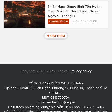
Nhận Ngay Game Sinh Tồn Hoàn
Toàn Miễn Phí Trên Steam Trước
Ngày 10 Tháng 8
Game Offline
08/08/2026 11:06
XEM THÊM
Copyright 2017 - 2026 - Lag.vn -
Privacy policy
CÔNG TY CỔ PHẦN WHITE SHARK
Địa chỉ: 780/14B Sư Vạn Hạnh, Phường 12, Quận 10, Thành phố Hồ
Chí Minh
MST: 0313720704
Email liên hệ:
info@lag.vn
Chịu trách nhiệm nội dung: Nguyễn Tiến Khoa - 077 261 5246
Liên hệ quảng cáo:
thoi.pham@sharks.vn
- 093 745 0540 - Mr. Thơi