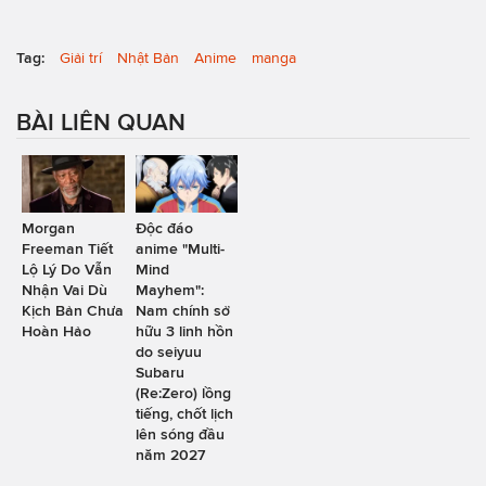
Tag:
Giải trí
Nhật Bản
Anime
manga
BÀI LIÊN QUAN
Morgan
Độc đáo
Freeman Tiết
anime "Multi-
Lộ Lý Do Vẫn
Mind
Nhận Vai Dù
Mayhem":
Kịch Bản Chưa
Nam chính sở
Hoàn Hảo
hữu 3 linh hồn
do seiyuu
Subaru
(Re:Zero) lồng
tiếng, chốt lịch
lên sóng đầu
năm 2027