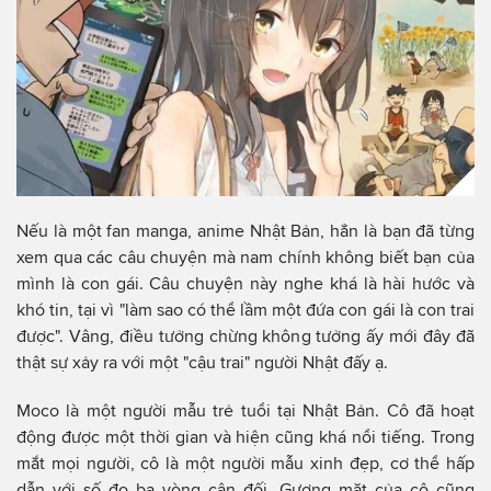
Nếu là một fan manga, anime Nhật Bản, hẳn là bạn đã từng
xem qua các câu chuyện mà nam chính không biết bạn của
mình là con gái. Câu chuyện này nghe khá là hài hước và
khó tin, tại vì "làm sao có thể lầm một đứa con gái là con trai
được". Vâng, điều tưởng chừng không tưởng ấy mới đây đã
thật sự xảy ra với một "cậu trai" người Nhật đấy ạ.
Moco là một người mẫu trẻ tuổi tại Nhật Bản. Cô đã hoạt
động được một thời gian và hiện cũng khá nổi tiếng. Trong
mắt mọi người, cô là một người mẫu xinh đẹp, cơ thể hấp
dẫn với số đo ba vòng cân đối. Gương mặt của cô cũng