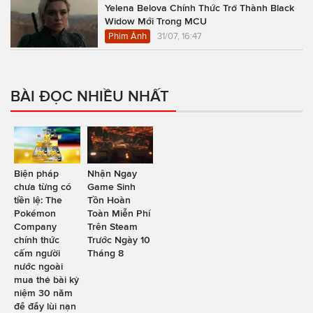
Yelena Belova Chính Thức Trở Thành Black
Widow Mới Trong MCU
Phim Ảnh
31/07, 16:47
BÀI ĐỌC NHIỀU NHẤT
Biện pháp
Nhận Ngay
chưa từng có
Game Sinh
tiền lệ: The
Tồn Hoàn
Pokémon
Toàn Miễn Phí
Company
Trên Steam
chính thức
Trước Ngày 10
cấm người
Tháng 8
nước ngoài
mua thẻ bài kỷ
niệm 30 năm
để đẩy lùi nạn