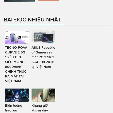
BÀI ĐỌC NHIỀU NHẤT
TECNO POVA
ASUS Republic
CURVE 2 5G
of Gamers ra
“SIÊU PIN
mắt ROG Strix
SIÊU MỎNG
SCAR 18 2026
8000mAh”
tại Việt Nam
CHÍNH THỨC
RA MẮT TẠI
VIỆT NAM
Biến tướng
Khung giờ
trào lưu
khuya dậy