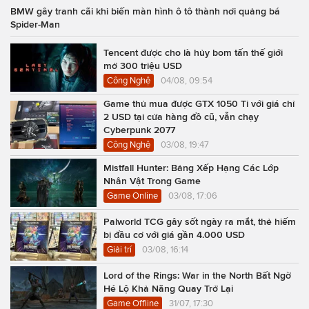
BMW gây tranh cãi khi biến màn hình ô tô thành nơi quảng bá
Spider-Man
Tencent được cho là hủy bom tấn thế giới
mở 300 triệu USD
Công Nghệ
04/08, 09:54
Game thủ mua được GTX 1050 Ti với giá chỉ
2 USD tại cửa hàng đồ cũ, vẫn chạy
Cyberpunk 2077
Công Nghệ
03/08, 19:47
Mistfall Hunter: Bảng Xếp Hạng Các Lớp
Nhân Vật Trong Game
Game Online
03/08, 17:06
Palworld TCG gây sốt ngày ra mắt, thẻ hiếm
bị đầu cơ với giá gần 4.000 USD
Giải trí
03/08, 16:14
Lord of the Rings: War in the North Bất Ngờ
Hé Lộ Khả Năng Quay Trở Lại
Game Offline
31/07, 17:30