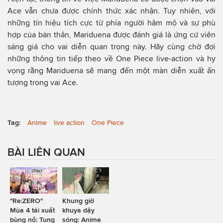
Ace vẫn chưa được chính thức xác nhận. Tuy nhiên, với
những tín hiệu tích cực từ phía người hâm mộ và sự phù
hợp của bản thân, Mariduena được đánh giá là ứng cử viên
sáng giá cho vai diễn quan trọng này. Hãy cùng chờ đợi
những thông tin tiếp theo về One Piece live-action và hy
vọng rằng Mariduena sẽ mang đến một màn diễn xuất ấn
tượng trong vai Ace.
Tag:
Anime
live action
One Piece
BÀI LIÊN QUAN
"Re:ZERO"
Khung giờ
Mùa 4 tái xuất
khuya dậy
bùng nổ: Tung
sóng: Anime