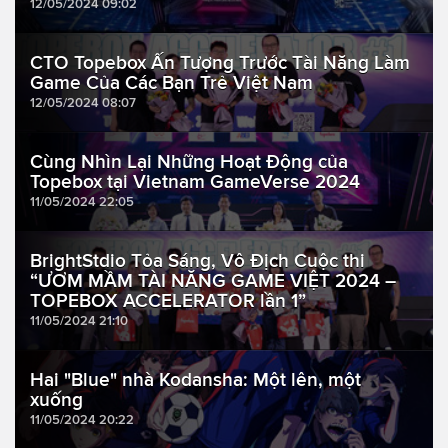
12/05/2024 09:02
CTO Topebox Ấn Tượng Trước Tài Năng Làm
Game Của Các Bạn Trẻ Việt Nam
12/05/2024 08:07
Cùng Nhìn Lại Những Hoạt Động của
Topebox tại Vietnam GameVerse 2024
11/05/2024 22:05
BrightStdio Tỏa Sáng, Vô Địch Cuộc thi
“ƯƠM MẦM TÀI NĂNG GAME VIỆT 2024 –
TOPEBOX ACCELERATOR lần 1”
11/05/2024 21:10
Hai "Blue" nhà Kodansha: Một lên, một
xuống
11/05/2024 20:22