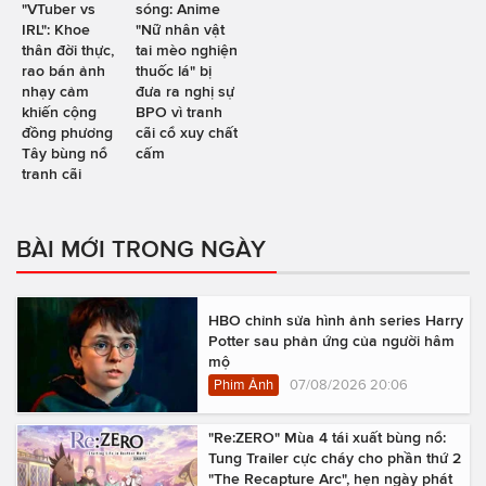
"VTuber vs
sóng: Anime
IRL": Khoe
"Nữ nhân vật
thân đời thực,
tai mèo nghiện
rao bán ảnh
thuốc lá" bị
nhạy cảm
đưa ra nghị sự
khiến cộng
BPO vì tranh
đồng phương
cãi cổ xuy chất
Tây bùng nổ
cấm
tranh cãi
BÀI MỚI TRONG NGÀY
HBO chỉnh sửa hình ảnh series Harry
Potter sau phản ứng của người hâm
mộ
Phim Ảnh
07/08/2026 20:06
"Re:ZERO" Mùa 4 tái xuất bùng nổ:
Tung Trailer cực cháy cho phần thứ 2
"The Recapture Arc", hẹn ngày phát