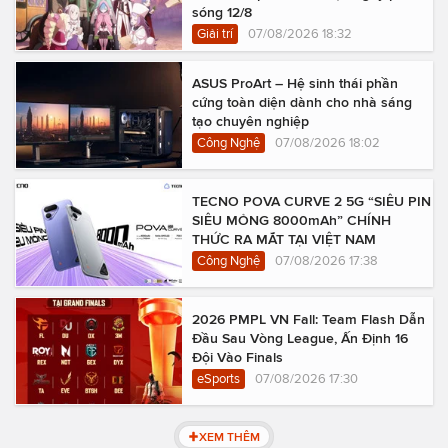
sóng 12/8
Giải trí
07/08/2026 18:32
ASUS ProArt – Hệ sinh thái phần
cứng toàn diện dành cho nhà sáng
tạo chuyên nghiệp
Công Nghệ
07/08/2026 18:02
TECNO POVA CURVE 2 5G “SIÊU PIN
SIÊU MỎNG 8000mAh” CHÍNH
THỨC RA MẮT TẠI VIỆT NAM
Công Nghệ
07/08/2026 17:38
2026 PMPL VN Fall: Team Flash Dẫn
Đầu Sau Vòng League, Ấn Định 16
Đội Vào Finals
eSports
07/08/2026 17:30
XEM THÊM