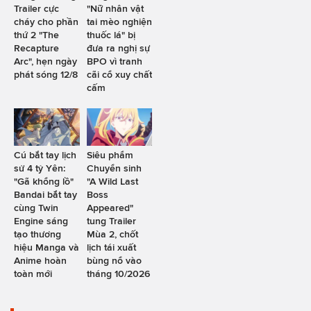
Trailer cực
"Nữ nhân vật
cháy cho phần
tai mèo nghiện
thứ 2 "The
thuốc lá" bị
Recapture
đưa ra nghị sự
Arc", hẹn ngày
BPO vì tranh
phát sóng 12/8
cãi cổ xuy chất
cấm
Cú bắt tay lịch
Siêu phẩm
sử 4 tỷ Yên:
Chuyển sinh
"Gã khổng lồ"
"A Wild Last
Bandai bắt tay
Boss
cùng Twin
Appeared"
Engine sáng
tung Trailer
tạo thương
Mùa 2, chốt
hiệu Manga và
lịch tái xuất
Anime hoàn
bùng nổ vào
toàn mới
tháng 10/2026