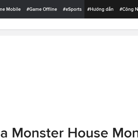
me Mobile
#Game Offline
#eSports
#Hướng dẫn
#Công 
ủa Monster House Mo