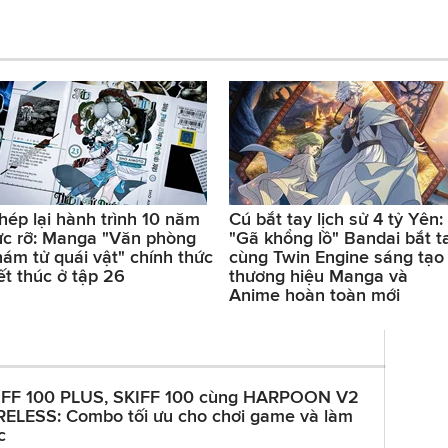
hép lại hành trình 10 năm
Cú bắt tay lịch sử 4 tỷ Yên:
ực rỡ: Manga "Văn phòng
"Gã khổng lồ" Bandai bắt t
hám tử quái vật" chính thức
cùng Twin Engine sáng tạo
ết thúc ở tập 26
thương hiệu Manga và
Anime hoàn toàn mới
IFF 100 PLUS, SKIFF 100 cùng HARPOON V2
RELESS: Combo tối ưu cho chơi game và làm
c