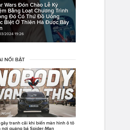
ar Wars Đón Chào Lễ Kỷ
ệm Bằng Loạt Chương Trình
ong Đó Có Thứ Đồ Uống
c Biệt Ở Thiên Hà Được Bày
n
03/2024 19:26
I NỔI BẬT
 NGHỆ
ây tranh cãi khi biến màn hình ô tô
 nơi quảng bá Spider-Man