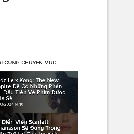
ÀI CÙNG CHUYÊN MỤC
dzilla x Kong: The New
pire Đã Có Những Phản
i Đầu Tiên Về Phim Được
ia Sẻ
03/2024 14:10
 Diễn Viên Scarlett
hansson Sẽ Đóng Trong
ần Trở Lại Của Jurassic