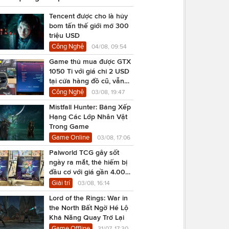
Tencent được cho là hủy
bom tấn thế giới mở 300
triệu USD
Công Nghệ
04/08, 09:54
Game thủ mua được GTX
1050 Ti với giá chỉ 2 USD
tại cửa hàng đồ cũ, vẫn
chạy Cyberpunk 2077
Công Nghệ
03/08, 19:47
Mistfall Hunter: Bảng Xếp
Hạng Các Lớp Nhân Vật
Trong Game
Game Online
03/08, 17:06
Palworld TCG gây sốt
ngày ra mắt, thẻ hiếm bị
đầu cơ với giá gần 4.000
USD
Giải trí
03/08, 16:14
Lord of the Rings: War in
the North Bất Ngờ Hé Lộ
Khả Năng Quay Trở Lại
Game Offline
31/07, 17:30