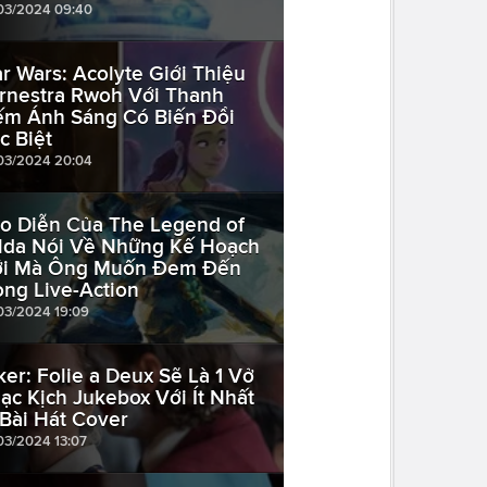
03/2024 09:40
ar Wars: Acolyte Giới Thiệu
rnestra Rwoh Với Thanh
ếm Ánh Sáng Có Biến Đổi
c Biệt
03/2024 20:04
o Diễn Của The Legend of
lda Nói Về Những Kế Hoạch
i Mà Ông Muốn Đem Đến
ong Live-Action
03/2024 19:09
ker: Folie a Deux Sẽ Là 1 Vở
ạc Kịch Jukebox Với Ít Nhất
 Bài Hát Cover
03/2024 13:07