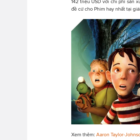
142 triệu USD với chi phí sản 
đề cử cho Phim hay nhất tại giả
Xem thêm:
Aaron Taylor-Johns