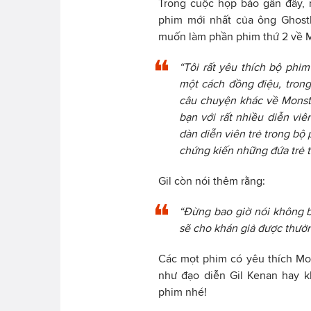
Trong cuộc họp báo gần đây, 
phim mới nhất của ông Ghostb
muốn làm phần phim thứ 2 về 
“Tôi rất yêu thích bộ phim
một cách đồng điệu, trong
câu chuyện khác về Monste
bạn với rất nhiều diễn viên
dàn diễn viên trẻ trong bộ p
chứng kiến những đứa trẻ t
Gil còn nói thêm rằng:
“Đừng bao giờ nói không b
sẽ cho khán giả được thưở
Các mọt phim có yêu thích M
như đạo diễn Gil Kenan hay k
phim nhé!