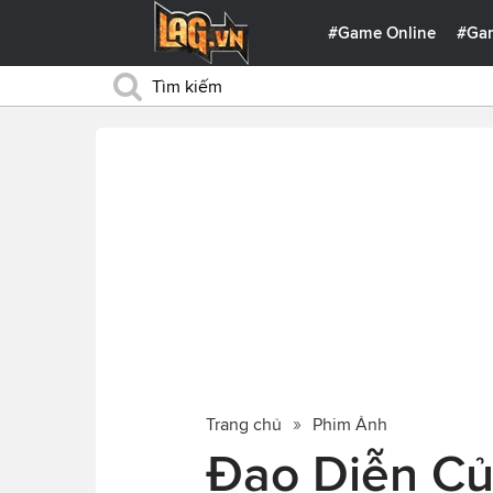
#Game Online
#Ga
Trang chủ
Phim Ảnh
Đạo Diễn C