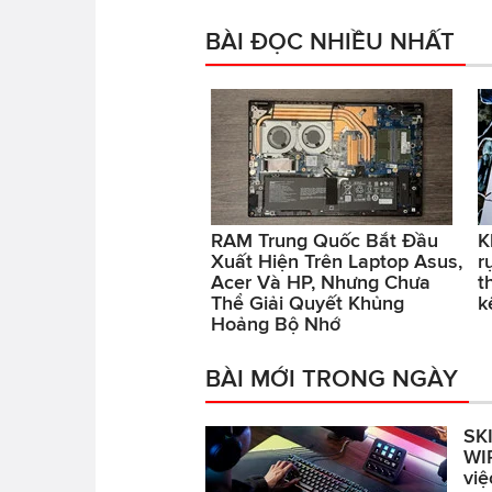
BÀI ĐỌC NHIỀU NHẤT
RAM Trung Quốc Bắt Đầu
K
Xuất Hiện Trên Laptop Asus,
r
Acer Và HP, Nhưng Chưa
t
Thể Giải Quyết Khủng
k
Hoảng Bộ Nhớ
BÀI MỚI TRONG NGÀY
SK
WI
việ