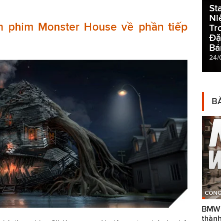
St
Ni
n phim Monster House về phần tiếp
Tr
Đặ
Bá
24/
BÀ
CÔNG
BMW g
thành