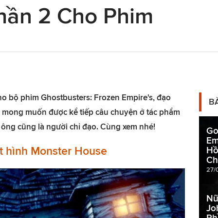
hần 2 Cho Phim
ho bộ phim Ghostbusters: Frozen Empire's, đạo
B
về mong muốn được kể tiếp câu chuyện ở tác phẩm
ông cũng là người chỉ đạo. Cùng xem nhé!
Go
Em
t hình Monster House
Hồ
Ch
27/
Nữ
Jo
Ph