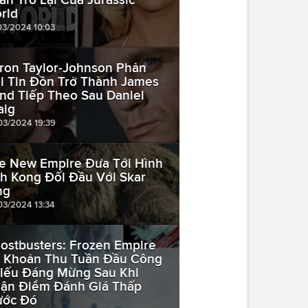
rld
03/2024 10:03
ron Taylor-Johnson Phản
i Tin Đồn Trở Thành James
nd Tiếp Theo Sau Daniel
aig
03/2024 19:39
e New Empire Đưa Tới Hình
h Kong Đối Đầu Với Skar
ng
03/2024 13:34
ostbusters: Frozen Empire
 Khoản Thu Tuần Đầu Công
iếu Đáng Mừng Sau Khi
ận Điểm Đánh Giá Thấp
ước Đó