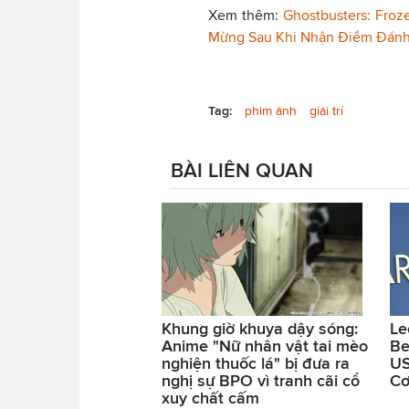
Xem thêm:
Ghostbusters: Fro
Mừng Sau Khi Nhận Điểm Đánh
Tag:
phim ảnh
giải trí
BÀI LIÊN QUAN
Khung giờ khuya dậy sóng:
Le
Anime "Nữ nhân vật tai mèo
Be
nghiện thuốc lá" bị đưa ra
US
nghị sự BPO vì tranh cãi cổ
Cơ
xuy chất cấm