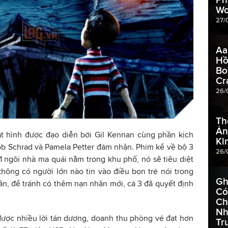
Wo
27/
Aa
Hồ
Bo
Cr
26/
Th
Ản
t hình được đạo diễn bởi Gil Kennan cùng phần kịch
Ki
b Schrad và Pamela Petter đảm nhận. Phim kể về bộ 3
26/
 1 ngôi nhà ma quái nằm trong khu phố, nó sẽ tiêu diệt
hông có người lớn nào tin vào điều bọn trẻ nói trong
Gh
ần, để tránh có thêm nạn nhân mới, cả 3 đã quyết định
Có
Ch
Nh
được nhiều lời tán dương, doanh thu phòng vé đạt hơn
Tr