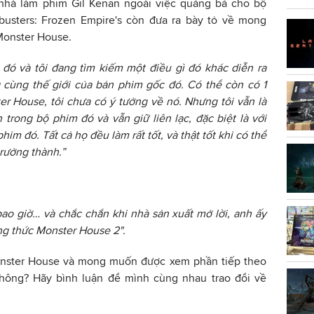
nhà làm phim Gil Kenan ngoài việc quảng bá cho bộ
usters: Frozen Empire's còn đưa ra bày tỏ về mong
Monster House.
 đó và tôi đang tìm kiếm một điều gì đó khác diễn ra
 cùng thế giới của bản phim gốc đó. Có thể còn có 1
r House, tôi chưa có ý tưởng về nó. Nhưng tôi vẫn là
 trong bộ phim đó và vẫn giữ liên lạc, đặc biệt là với
him đó. Tất cả họ đều làm rất tốt, và thật tốt khi có thể
rưởng thành.”
ao giờ… và chắc chắn khi nhà sản xuất mở lời, anh ấy
ng thức Monster House 2".
onster House và mong muốn được xem phần tiếp theo
hông? Hãy bình luận để mình cùng nhau trao đổi về