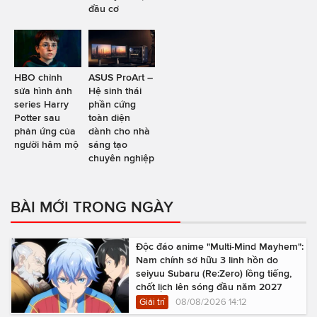
đầu cơ
HBO chỉnh
ASUS ProArt –
sửa hình ảnh
Hệ sinh thái
series Harry
phần cứng
Potter sau
toàn diện
phản ứng của
dành cho nhà
người hâm mộ
sáng tạo
chuyên nghiệp
BÀI MỚI TRONG NGÀY
Độc đáo anime "Multi-Mind Mayhem":
Nam chính sở hữu 3 linh hồn do
seiyuu Subaru (Re:Zero) lồng tiếng,
chốt lịch lên sóng đầu năm 2027
Giải trí
08/08/2026 14:12