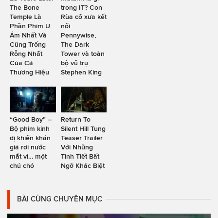
The Bone
trong IT? Con
Temple Là
Rùa cổ xưa kết
Phần Phim U
nối
Ám Nhất Và
Pennywise,
Cũng Trống
The Dark
Rỗng Nhất
Tower và toàn
Của Cả
bộ vũ trụ
Thương Hiệu
Stephen King
“Good Boy” –
Return To
Bộ phim kinh
Silent Hill Tung
dị khiến khán
Teaser Trailer
giả rơi nước
Với Những
mắt vì… một
Tình Tiết Bất
chú chó
Ngờ Khác Biệt
BÀI CÙNG CHUYÊN MỤC