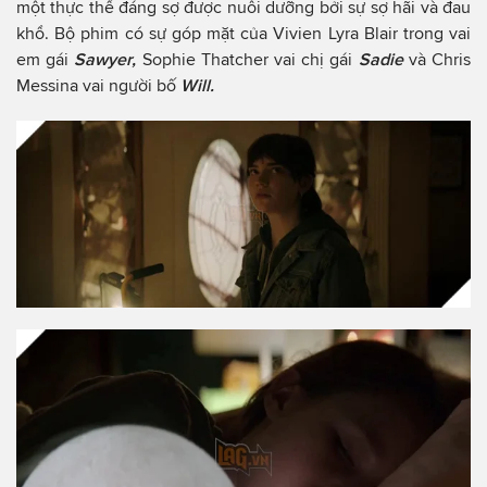
một thực thể đáng sợ được nuôi dưỡng bởi sự sợ hãi và đau
khổ. Bộ phim có sự góp mặt của Vivien Lyra Blair trong vai
em gái
Sawyer,
Sophie Thatcher vai chị gái
Sadie
và Chris
Messina vai người bố
Will.
Sophie Thatcher
vai
Sadie