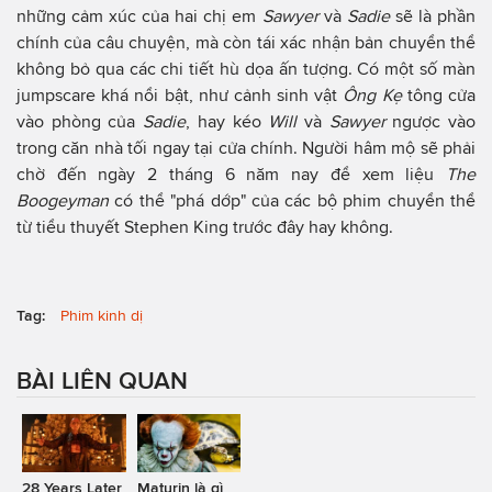
những cảm xúc của hai chị em
Sawyer
và
Sadie
sẽ là phần
chính của câu chuyện, mà còn tái xác nhận bản chuyển thể
không bỏ qua các chi tiết hù dọa ấn tượng. Có một số màn
jumpscare khá nổi bật, như cảnh sinh vật
Ông Kẹ
tông cửa
vào phòng của
Sadie
, hay kéo
Will
và
Sawyer
ngược vào
trong căn nhà tối ngay tại cửa chính. Người hâm mộ sẽ phải
chờ đến ngày 2 tháng 6 năm nay để xem liệu
The
Boogeyman
có thể "phá dớp" của các bộ phim chuyển thể
từ tiểu thuyết Stephen King trước đây hay không.
Tag:
Phim kinh dị
BÀI LIÊN QUAN
28 Years Later
Maturin là gì