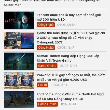
BMW gây tranh cãi khi biến màn hình ô tô thành nơi quảng bá
Spider-Man
Tencent được cho là hủy bom tấn thế giới
mở 300 triệu USD
Công Nghệ
04/08, 09:54
Game thủ mua được GTX 1050 Ti với giá chỉ
2 USD tại cửa hàng đồ cũ, vẫn chạy
Cyberpunk 2077
Công Nghệ
03/08, 19:47
Mistfall Hunter: Bảng Xếp Hạng Các Lớp
Nhân Vật Trong Game
Game Online
03/08, 17:06
Palworld TCG gây sốt ngày ra mắt, thẻ hiếm
bị đầu cơ với giá gần 4.000 USD
Giải trí
03/08, 16:14
Lord of the Rings: War in the North Bất Ngờ
Hé Lộ Khả Năng Quay Trở Lại
Game Offline
31/07, 17:30