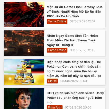
Một Dự Án Game Final Fantasy Spin-
off Được Người Hâm Mộ Bỏ Ra Gần
1000 Đô Để Hồi Sinh
Game Offline
08/08/2026 12:04
Nhận Ngay Game Sinh Tồn Hoàn
Toàn Miễn Phí Trên Steam Trước
Ngày 10 Tháng 8
Game Offline
08/08/2026 11:06
Biện pháp chưa từng có tiền lệ: The
Pokémon Company chính thức cấm
người nước ngoài mua thẻ bài kỷ
niệm 30 năm để đẩy lùi nạn đầu cơ
Giải trí
08/08/2026 09:03
HBO chỉnh sửa hình ảnh series Harry
Potter sau phản ứng của người hâm
mộ
Phim Ảnh
07/08/2026 20:06