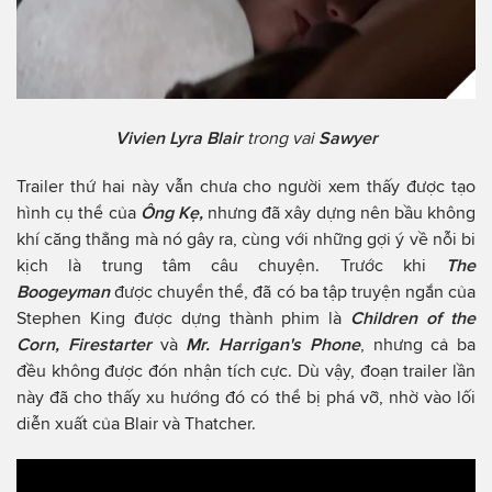
Vivien Lyra Blair
trong vai
Sawyer
Trailer thứ hai này vẫn chưa cho người xem thấy được tạo
hình cụ thể của
Ông Kẹ,
nhưng đã xây dựng nên bầu không
khí căng thẳng mà nó gây ra, cùng với những gợi ý về nỗi bi
kịch là trung tâm câu chuyện. Trước khi
The
Boogeyman
được chuyển thể, đã có ba tập truyện ngắn của
Stephen King được dựng thành phim là
Children of the
Corn, Firestarter
và
Mr. Harrigan's Phone
, nhưng cả ba
đều không được đón nhận tích cực. Dù vậy, đoạn trailer lần
này đã cho thấy xu hướng đó có thể bị phá vỡ, nhờ vào lối
diễn xuất của Blair và Thatcher.