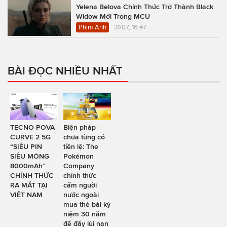
Yelena Belova Chính Thức Trở Thành Black
Widow Mới Trong MCU
Phim Ảnh
31/07, 16:47
BÀI ĐỌC NHIỀU NHẤT
TECNO POVA
Biện pháp
CURVE 2 5G
chưa từng có
“SIÊU PIN
tiền lệ: The
SIÊU MỎNG
Pokémon
8000mAh”
Company
CHÍNH THỨC
chính thức
RA MẮT TẠI
cấm người
VIỆT NAM
nước ngoài
mua thẻ bài kỷ
niệm 30 năm
để đẩy lùi nạn