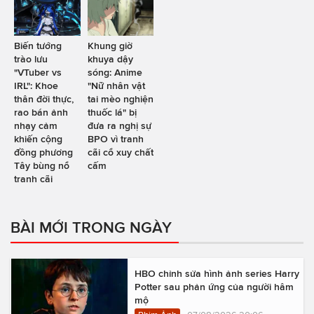
Biến tướng
Khung giờ
trào lưu
khuya dậy
"VTuber vs
sóng: Anime
IRL": Khoe
"Nữ nhân vật
thân đời thực,
tai mèo nghiện
rao bán ảnh
thuốc lá" bị
nhạy cảm
đưa ra nghị sự
khiến cộng
BPO vì tranh
đồng phương
cãi cổ xuy chất
Tây bùng nổ
cấm
tranh cãi
BÀI MỚI TRONG NGÀY
HBO chỉnh sửa hình ảnh series Harry
Potter sau phản ứng của người hâm
mộ