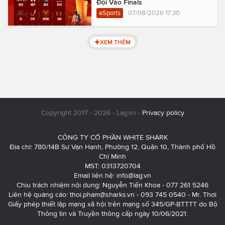
Đội Vào Finals
eSports
07/08/2026 17:30
XEM THÊM
Copyright 2017 - 2026 - Lag.vn -
Privacy policy
CÔNG TY CỔ PHẦN WHITE SHARK
Địa chỉ: 780/14B Sư Vạn Hạnh, Phường 12, Quận 10, Thành phố Hồ
Chí Minh
MST: 0313720704
Email liên hệ:
info@lag.vn
Chịu trách nhiệm nội dung: Nguyễn Tiến Khoa - 077 261 5246
Liên hệ quảng cáo:
thoi.pham@sharks.vn
- 093 745 0540 - Mr. Thơi
Giấy phép thiết lập mạng xã hội trên mạng số 345/GP-BTTTT do Bộ
Thông tin và Truyền thông cấp ngày 10/06/2021.