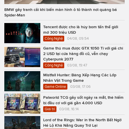
BMW gây tranh cãi khi biến màn hình ô tô thành nơi quảng bá
Spider-Man
Tencent được cho là hủy bom tấn thế giới
mở 300 triệu USD
Công Nghệ
04/08, 09:54
Game thủ mua được GTX 1050 Ti với giá chỉ
2 USD tại cửa hàng đồ cũ, vẫn chạy
Cyberpunk 2077
Công Nghệ
03/08, 19:47
Mistfall Hunter: Bảng Xếp Hạng Các Lớp
Nhân Vật Trong Game
Game Online
03/08, 17:06
Palworld TCG gây sốt ngày ra mắt, thẻ hiếm
bị đầu cơ với giá gần 4.000 USD
Giải trí
03/08, 16:14
Lord of the Rings: War in the North Bất Ngờ
Hé Lộ Khả Năng Quay Trở Lại