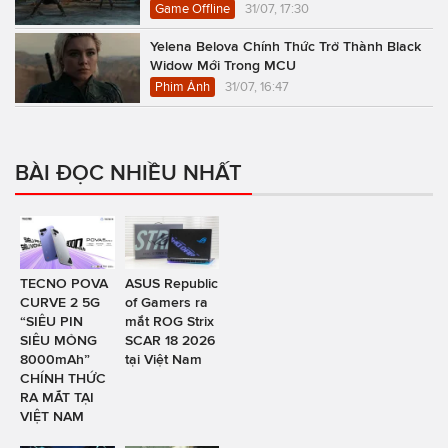
Game Offline
31/07, 17:30
Yelena Belova Chính Thức Trở Thành Black
Widow Mới Trong MCU
Phim Ảnh
31/07, 16:47
BÀI ĐỌC NHIỀU NHẤT
TECNO POVA
ASUS Republic
CURVE 2 5G
of Gamers ra
“SIÊU PIN
mắt ROG Strix
SIÊU MỎNG
SCAR 18 2026
8000mAh”
tại Việt Nam
CHÍNH THỨC
RA MẮT TẠI
VIỆT NAM