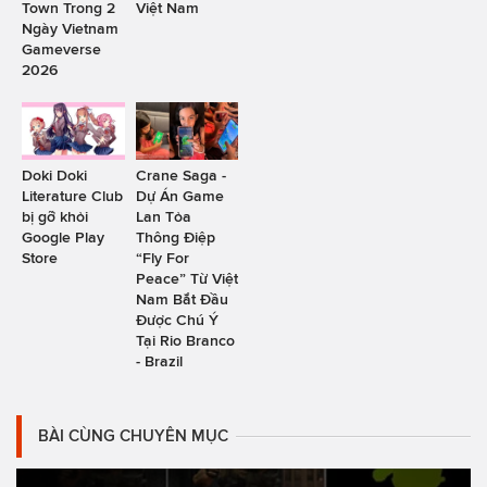
Town Trong 2
Việt Nam
Ngày Vietnam
Gameverse
2026
Doki Doki
Crane Saga -
Literature Club
Dự Án Game
bị gỡ khỏi
Lan Tỏa
Google Play
Thông Điệp
Store
“Fly For
Peace” Từ Việt
Nam Bắt Đầu
Được Chú Ý
Tại Rio Branco
- Brazil
BÀI CÙNG CHUYÊN MỤC