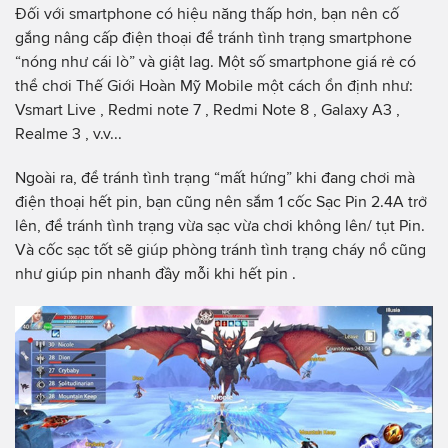
Đối với smartphone có hiệu năng thấp hơn, bạn nên cố
gắng nâng cấp điện thoại để tránh tình trạng smartphone
“nóng như cái lò” và giật lag. Một số smartphone giá rẻ có
thể chơi Thế Giới Hoàn Mỹ Mobile một cách ổn định như:
Vsmart Live , Redmi note 7 , Redmi Note 8 , Galaxy A3 ,
Realme 3 , v.v...
Ngoài ra, để tránh tình trạng “mất hứng” khi đang chơi mà
điện thoại hết pin, bạn cũng nên sắm 1 cốc Sạc Pin 2.4A trở
lên, để tránh tình trạng vừa sạc vừa chơi không lên/ tụt Pin.
Và cốc sạc tốt sẽ giúp phòng tránh tình trạng cháy nổ cũng
như giúp pin nhanh đầy mỗi khi hết pin .