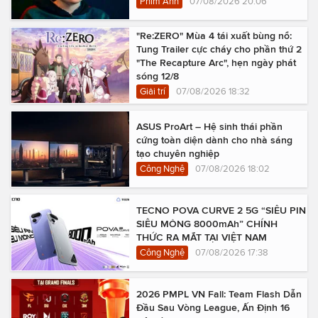
Phim Ảnh
07/08/2026 20:06
"Re:ZERO" Mùa 4 tái xuất bùng nổ:
Tung Trailer cực cháy cho phần thứ 2
"The Recapture Arc", hẹn ngày phát
sóng 12/8
Giải trí
07/08/2026 18:32
ASUS ProArt – Hệ sinh thái phần
cứng toàn diện dành cho nhà sáng
tạo chuyên nghiệp
Công Nghệ
07/08/2026 18:02
TECNO POVA CURVE 2 5G “SIÊU PIN
SIÊU MỎNG 8000mAh” CHÍNH
THỨC RA MẮT TẠI VIỆT NAM
Công Nghệ
07/08/2026 17:38
2026 PMPL VN Fall: Team Flash Dẫn
Đầu Sau Vòng League, Ấn Định 16