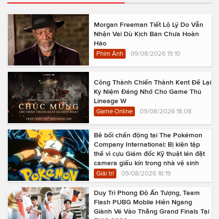
Morgan Freeman Tiết Lộ Lý Do Vẫn
Nhận Vai Dù Kịch Bản Chưa Hoàn
Hảo
Phim Ảnh
09/08/2026 19:10
Công Thành Chiến Thành Kent Để Lại
Kỷ Niệm Đáng Nhớ Cho Game Thủ
Lineage W
Game Online
09/08/2026 18:08
Bê bối chấn động tại The Pokémon
Company International: Bị kiện tập
thể vì cựu Giám đốc Kỹ thuật lén đặt
camera giấu kín trong nhà vệ sinh
Giải trí
09/08/2026 16:19
Duy Trì Phong Độ Ấn Tượng, Team
Flash PUBG Mobile Hiên Ngang
Giành Vé Vào Thẳng Grand Finals Tại