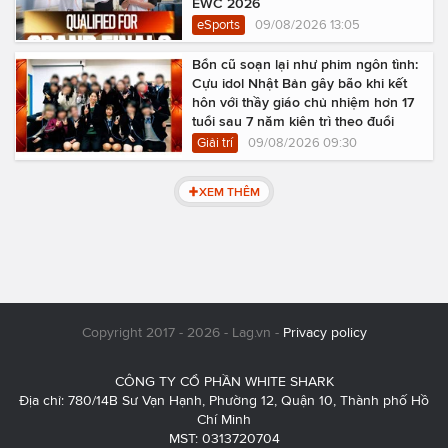
EWC 2026
eSports
09/08/2026 13:05
Bổn cũ soạn lại như phim ngôn tình:
Cựu idol Nhật Bản gây bão khi kết
hôn với thầy giáo chủ nhiệm hơn 17
tuổi sau 7 năm kiên trì theo đuổi
Giải trí
09/08/2026 09:30
XEM THÊM
Copyright 2017 - 2026 - Lag.vn -
Privacy policy
CÔNG TY CỔ PHẦN WHITE SHARK
Địa chỉ: 780/14B Sư Vạn Hạnh, Phường 12, Quận 10, Thành phố Hồ
Chí Minh
MST: 0313720704