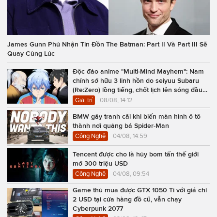
James Gunn Phủ Nhận Tin Đồn The Batman: Part II Và Part III Sẽ
Quay Cùng Lúc
Độc đáo anime "Multi-Mind Mayhem": Nam
chính sở hữu 3 linh hồn do seiyuu Subaru
(Re:Zero) lồng tiếng, chốt lịch lên sóng đầu
năm 2027
Giải trí
08/08, 14:12
BMW gây tranh cãi khi biến màn hình ô tô
thành nơi quảng bá Spider-Man
Công Nghệ
04/08, 14:59
Tencent được cho là hủy bom tấn thế giới
mở 300 triệu USD
Công Nghệ
04/08, 09:54
Game thủ mua được GTX 1050 Ti với giá chỉ
2 USD tại cửa hàng đồ cũ, vẫn chạy
Cyberpunk 2077