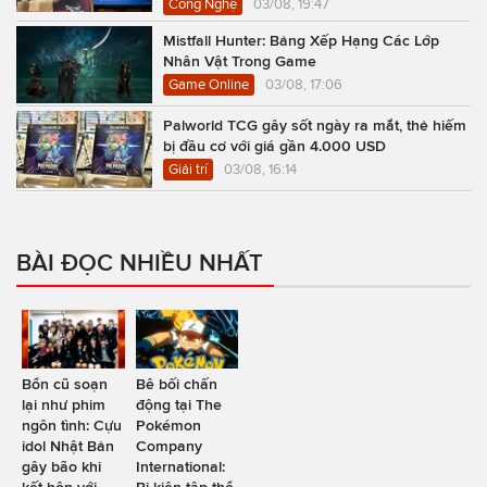
Công Nghệ
03/08, 19:47
Mistfall Hunter: Bảng Xếp Hạng Các Lớp
Nhân Vật Trong Game
Game Online
03/08, 17:06
Palworld TCG gây sốt ngày ra mắt, thẻ hiếm
bị đầu cơ với giá gần 4.000 USD
Giải trí
03/08, 16:14
BÀI ĐỌC NHIỀU NHẤT
Bổn cũ soạn
Bê bối chấn
lại như phim
động tại The
ngôn tình: Cựu
Pokémon
idol Nhật Bản
Company
gây bão khi
International:
kết hôn với
Bị kiện tập thể