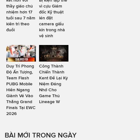
thầy giáo chủ
vì cựu Giám
nhiệm hơn 17
đốc Kỹ thuật
tuổi sau 7 năm
lén đặt
kiên trì theo
camera giấu
đuổi
kín trong nhà
vệ sinh
Duy Trì Phong
Công Thành
Độ Ấn Tượng,
Chiến Thành
Team Flash
Kent Để Lại Kỷ
PUBG Mobile
Niệm Đáng
Hiên Ngang
Nhớ Cho
Giành Vé Vào
Game Thủ
Thẳng Grand
Lineage W
Finals Tại EWC
2026
BÀI MỚI TRONG NGÀY