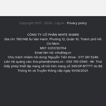
Copyright 2017 - 2026 - Lag.vn -
Privacy policy
CÔNG TY CỔ PHẦN WHITE SHARK
Địa chỉ: 780/14B Sư Vạn Hạnh, Phường 12, Quận 10, Thành phố Hồ
Chí Minh
MST: 0313720704
Email liên hệ:
info@lag.vn
Chịu trách nhiệm nội dung: Nguyễn Tiến Khoa - 077 261 5246
Liên hệ quảng cáo:
thoi.pham@sharks.vn
- 093 745 0540 - Mr. Thơi
Giấy phép thiết lập mạng xã hội trên mạng số 345/GP-BTTTT do Bộ
Thông tin và Truyền thông cấp ngày 10/06/2021.