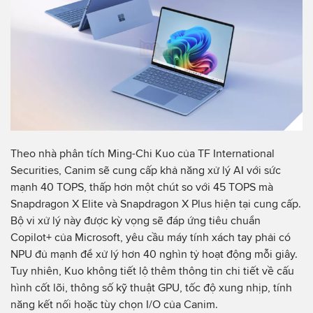
Theo nhà phân tích Ming-Chi Kuo của TF International
Securities, Canim sẽ cung cấp khả năng xử lý AI với sức
mạnh 40 TOPS, thấp hơn một chút so với 45 TOPS mà
Snapdragon X Elite và Snapdragon X Plus hiện tại cung cấp.
Bộ vi xử lý này được kỳ vọng sẽ đáp ứng tiêu chuẩn
Copilot+ của Microsoft, yêu cầu máy tính xách tay phải có
NPU đủ mạnh để xử lý hơn 40 nghìn tỷ hoạt động mỗi giây.
Tuy nhiên, Kuo không tiết lộ thêm thông tin chi tiết về cấu
hình cốt lõi, thông số kỹ thuật GPU, tốc độ xung nhịp, tính
năng kết nối hoặc tùy chọn I/O của Canim.