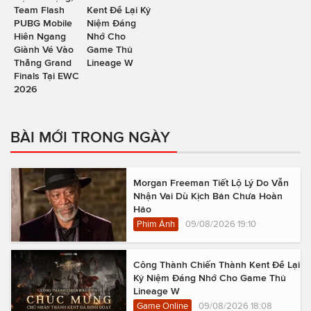
Team Flash
Kent Để Lại Kỷ
PUBG Mobile
Niệm Đáng
Hiên Ngang
Nhớ Cho
Giành Vé Vào
Game Thủ
Thẳng Grand
Lineage W
Finals Tại EWC
2026
BÀI MỚI TRONG NGÀY
Morgan Freeman Tiết Lộ Lý Do Vẫn
Nhận Vai Dù Kịch Bản Chưa Hoàn
Hảo
Phim Ảnh
09/08/2026 19:10
Công Thành Chiến Thành Kent Để Lại
Kỷ Niệm Đáng Nhớ Cho Game Thủ
Lineage W
Game Online
09/08/2026 18:08