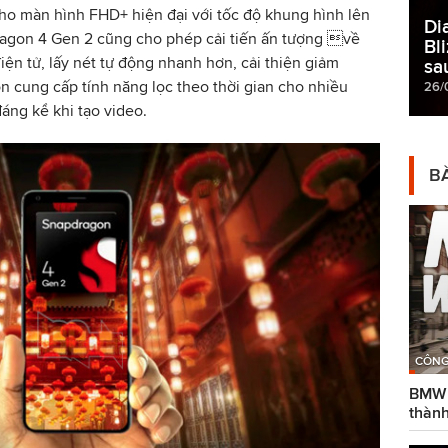
ho màn hình FHD+ hiện đại với tốc độ khung hình lên
Di
dragon 4 Gen 2 cũng cho phép cải tiến ấn tượng về
Bl
ện tử, lấy nét tự động nhanh hơn, cải thiện giảm
sa
òn cung cấp tính năng lọc theo thời gian cho nhiều
26/
áng kể khi tạo video.
BÀ
CÔNG
BMW g
thành