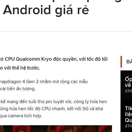
Android giá rẻ
ó CPU Qualcomm Kryo độc quyền, với tốc độ tối
B
o với thế hệ trước.
Ốp
 Snapdragon 4 Gen 2 nhằm mở rộng các mẫu
về
cải tiến ấn tượng.
27/
kế mang đến tuổi thọ pin tuyệt vời, công ty hứa hẹn
Ti
ũng hứa hẹn tốc độ CPU nhanh, kết nối 5G và khả
li
qua camera tích hợp.
Qu
27/