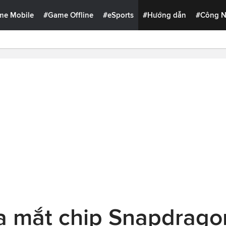
me Mobile
#Game Offline
#eSports
#Hướng dẫn
#Công 
 mắt chip Snapdrago