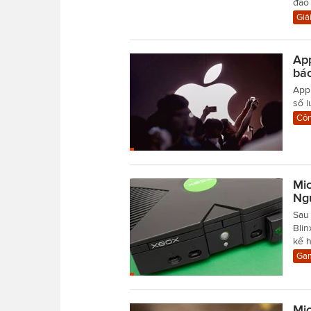
đáo 
Giải
App
báo
Appl
số l
Côn
Mic
Ng
Sau
Bli
kế h
Gam
Mic