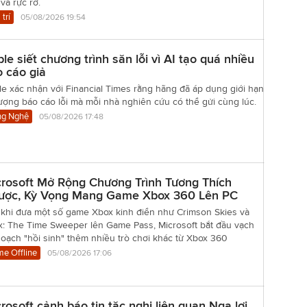
và rực rỡ.
 trí
05/08/2026 19:54
le siết chương trình săn lỗi vì AI tạo quá nhiều
 cáo giả
e xác nhận với Financial Times rằng hãng đã áp dụng giới hạn
ượng báo cáo lỗi mà mỗi nhà nghiên cứu có thể gửi cùng lúc.
g Nghệ
05/08/2026 17:48
rosoft Mở Rộng Chương Trình Tương Thích
ược, Kỳ Vọng Mang Game Xbox 360 Lên PC
 khi đưa một số game Xbox kinh điển như Crimson Skies và
nx: The Time Sweeper lên Game Pass, Microsoft bắt đầu vạch
oạch "hồi sinh" thêm nhiều trò chơi khác từ Xbox 360
e Offline
05/08/2026 17:06
rosoft cảnh báo tin tặc nghi liên quan Nga lợi