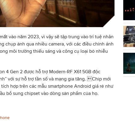
t vào năm 2023, vì vậy sẽ tập trung vào trí tuệ nhân
ăng chụp ảnh qua nhiều camera, với các điều chỉnh ánh
rong môi trường thiếu sáng và công cụ loại bỏ nhiễu
on 4 Gen 2 được hỗ trợ Modern-RF X61 5GB độc
h” với sự hỗ trợ tần số và mạng gia tăng. Chip mới
tích hợp trên các mẫu smartphone Android giá rẻ như
đầu bổ sung chipset vào dòng sản phẩm của họ.
phone