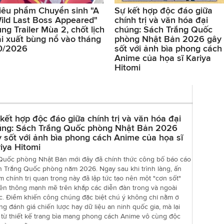
iêu phẩm Chuyển sinh "A
Sự kết hợp độc đáo giữa
ild Last Boss Appeared"
chính trị và văn hóa đại
ung Trailer Mùa 2, chốt lịch
chúng: Sách Trắng Quốc
ái xuất bùng nổ vào tháng
phòng Nhật Bản 2026 gây
0/2026
sốt với ảnh bìa phong cách
Anime của họa sĩ Kariya
Hitomi
kết hợp độc đáo giữa chính trị và văn hóa đại
úng: Sách Trắng Quốc phòng Nhật Bản 2026
 sốt với ảnh bìa phong cách Anime của họa sĩ
iya Hitomi
Quốc phòng Nhật Bản mới đây đã chính thức công bố báo cáo
h Trắng Quốc phòng năm 2026. Ngay sau khi trình làng, ấn
 chính trị quan trọng này đã lập tức tạo nên một "cơn sốt"
yền thông mạnh mẽ trên khắp các diễn đàn trong và ngoài
c. Điểm khiến công chúng đặc biệt chú ý không chỉ nằm ở
g đánh giá chiến lược hay dữ liệu an ninh quốc gia, mà lại
 từ thiết kế trang bìa mang phong cách Anime vô cùng độc