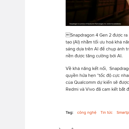
Snapdragon 4 Gen 2 được ra mắ
tạo (AI) nhằm tối ưu hoá khả n
sáng dựa trên AI để chụp ảnh t
nền được tăng cường bởi AI.
Về khả năng kết nối, Snapdrag
quyền hứa hẹn “tốc độ cực nhan
của Qualcomm dự kiến sẽ được 
Redmi và Vivo đã cam kết bắt 
Tag:
công nghệ
Tin tức
Smart