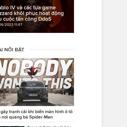
ablo IV và các tựa game
izzard khôi phục hoạt động
u cuộc tấn công DdoS
06/2023 11:47
I NỔI BẬT
 NGHỆ
ây tranh cãi khi biến màn hình ô tô
 nơi quảng bá Spider-Man