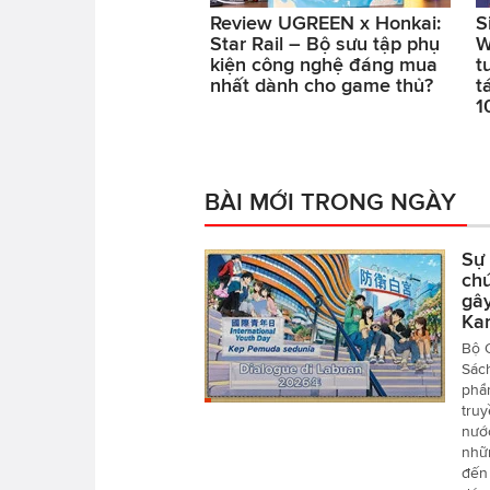
Review UGREEN x Honkai:
S
Star Rail – Bộ sưu tập phụ
W
kiện công nghệ đáng mua
t
nhất dành cho game thủ?
t
1
BÀI MỚI TRONG NGÀY
Sự 
ch
gây
Kar
Bộ 
Sác
phẩm
tru
nướ
nhữn
đến