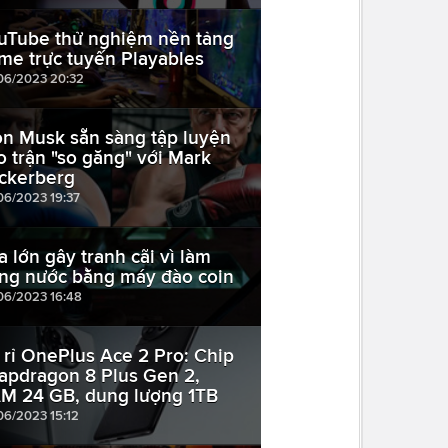
uTube thử nghiệm nền tảng
me trực tuyến Playables
06/2023 20:32
on Musk sẵn sàng tập luyện
o trận "so găng" với Mark
ckerberg
06/2023 19:37
a lớn gây tranh cãi vì làm
ng nước bằng máy đào coin
06/2023 16:48
 rỉ OnePlus Ace 2 Pro: Chip
apdragon 8 Plus Gen 2,
M 24 GB, dung lượng 1TB
06/2023 15:12