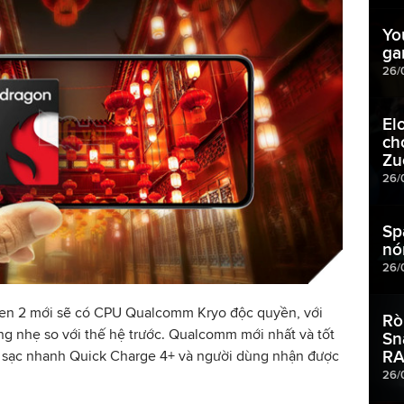
Yo
ga
26/
El
ch
Zu
26/
Sp
nó
26/
en 2 mới sẽ có CPU Qualcomm Kryo độc quyền, với
Rò
tăng nhẹ so với thế hệ trước. Qualcomm mới nhất và tốt
Sn
RA
 sạc nhanh Quick Charge 4+ và người dùng nhận được
26/