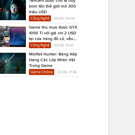
Tencent được cho là hủy
bom tấn thế giới mở 300
triệu USD
Công Nghệ
04/08, 09:54
Game thủ mua được GTX
1050 Ti với giá chỉ 2 USD
tại cửa hàng đồ cũ, vẫn
chạy Cyberpunk 2077
Công Nghệ
03/08, 19:47
Mistfall Hunter: Bảng Xếp
Hạng Các Lớp Nhân Vật
Trong Game
Game Online
03/08, 17:06