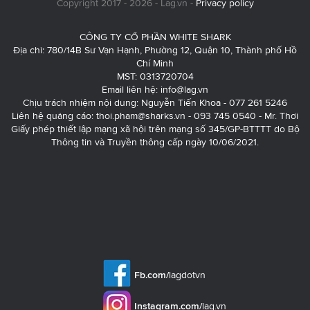
Copyright 2017 - 2026 - Lag.vn -
Privacy policy
CÔNG TY CỔ PHẦN WHITE SHARK
Địa chỉ: 780/14B Sư Vạn Hạnh, Phường 12, Quận 10, Thành phố Hồ
Chí Minh
MST: 0313720704
Email liên hệ:
info@lag.vn
Chịu trách nhiệm nội dung: Nguyễn Tiến Khoa - 077 261 5246
Liên hệ quảng cáo:
thoi.pham@sharks.vn
- 093 745 0540 - Mr. Thơi
Giấy phép thiết lập mạng xã hội trên mạng số 345/GP-BTTTT do Bộ
Thông tin và Truyền thông cấp ngày 10/06/2021.
Fb.com/
lagdotvn
Instagram.com/
lag.vn