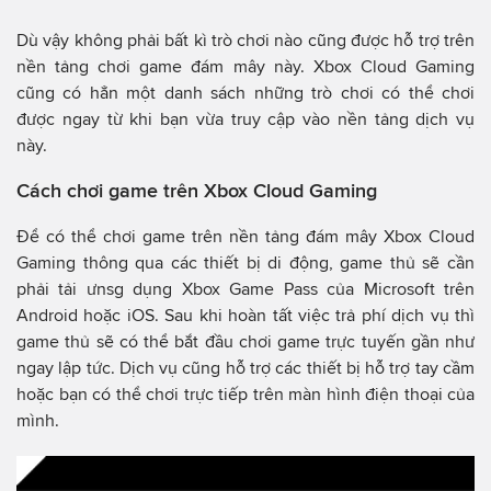
Dù vậy không phải bất kì trò chơi nào cũng được hỗ trợ trên
nền tảng chơi game đám mây này. Xbox Cloud Gaming
cũng có hẳn một danh sách những trò chơi có thể chơi
được ngay từ khi bạn vừa truy cập vào nền tảng dịch vụ
này.
Cách chơi game trên Xbox Cloud Gaming
Để có thể chơi game trên nền tảng đám mây Xbox Cloud
Gaming thông qua các thiết bị di động, game thủ sẽ cần
phải tải ưnsg dụng Xbox Game Pass của Microsoft trên
Android hoặc iOS. Sau khi hoàn tất việc trả phí dịch vụ thì
game thủ sẽ có thể bắt đầu chơi game trực tuyến gần như
ngay lập tức. Dịch vụ cũng hỗ trợ các thiết bị hỗ trợ tay cầm
hoặc bạn có thể chơi trực tiếp trên màn hình điện thoại của
mình.