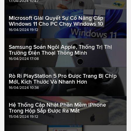
17/04/2024 10:47
Microsoft Giải Quyết Sự Cố Nâng Cấp
Windows 11 Cho PC Chạy Windows 10
16/04/2024 19:12
Samsung Soán Ngôi Apple, Thống Trị Thị
Trường Điện Thoại Thông Minh
16/04/2024 17:08
Rò Rỉ PlayStation 5 Pro Được Trang Bị Chip
Mới, Kích Thước Và Nhanh Hơn
16/04/2024 10:34
Hệ Thống Cập Nhật Phần Mềm iPhone
Trong Hộp Sắp Được Ra Mắt
15/04/2024 19:12