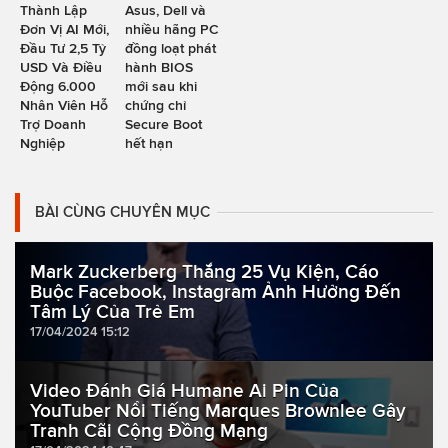
Thành Lập
Asus, Dell và
Đơn Vị AI Mới,
nhiều hãng PC
Đầu Tư 2,5 Tỷ
đồng loạt phát
USD Và Điều
hành BIOS
Động 6.000
mới sau khi
Nhân Viên Hỗ
chứng chỉ
Trợ Doanh
Secure Boot
Nghiệp
hết hạn
BÀI CÙNG CHUYÊN MỤC
Mark Zuckerberg Thắng 25 Vụ Kiện, Cáo
Buộc Facebook, Instagram Ảnh Hưởng Đến
Tâm Lý Của Trẻ Em
17/04/2024 15:12
Video Đánh Giá Humane Ai Pin Của
YouTuber Nổi Tiếng Marques Brownlee Gây
Tranh Cãi Cộng Đồng Mạng