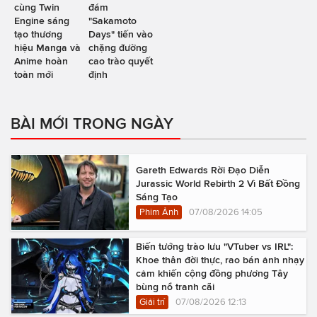
cùng Twin
đám
Engine sáng
"Sakamoto
tạo thương
Days" tiến vào
hiệu Manga và
chặng đường
Anime hoàn
cao trào quyết
toàn mới
định
BÀI MỚI TRONG NGÀY
Gareth Edwards Rời Đạo Diễn
Jurassic World Rebirth 2 Vì Bất Đồng
Sáng Tạo
Phim Ảnh
07/08/2026 14:05
Biến tướng trào lưu "VTuber vs IRL":
Khoe thân đời thực, rao bán ảnh nhạy
cảm khiến cộng đồng phương Tây
bùng nổ tranh cãi
Giải trí
07/08/2026 12:13