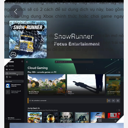
Còn đối với những thiết bị PC hay máy tính xách tay thì
người chơi sẽ có 2 cách để sử dụng dịch vụ này, bao gồm
việc tải ứng dụng Xbox chính thức hoặc chơi game ngay
trên trình duyệt web.
Sau khi tải xuống ứng dụng Xbox, người chơi chỉ cần mở nó
ra, nhấp vào game trên đám mây ở góc màn hình bên trái và
chọn bất kì trò chơi nào để bắt đầu trải nghiệm mà thôi.