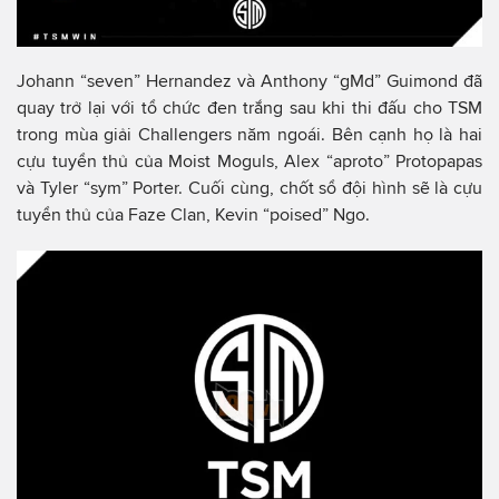
Johann “seven” Hernandez và Anthony “gMd” Guimond đã
quay trở lại với tổ chức đen trắng sau khi thi đấu cho TSM
trong mùa giải Challengers năm ngoái. Bên cạnh họ là hai
cựu tuyển thủ của Moist Moguls, Alex “aproto” Protopapas
và Tyler “sym” Porter. Cuối cùng, chốt sổ đội hình sẽ là cựu
tuyển thủ của Faze Clan, Kevin “poised” Ngo.