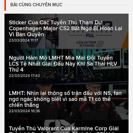
BÀI CÙNG CHUYÊN MỤC
Sticker Của Các Tuyển Thủ Tham Dự
Copenhagen Major CS2 Bất Ngờ Bị Hoãn Lại
Vì Bản Quyền
23/03/2024 11:17
Người Hâm Mộ LMHT Mỉa Mai Đội Tuyển
LCS Tệ Nhất Giải Đấu Này Khi Sa Thải HLV
Thứ 4
22/03/2024 17:42
LMHT: Nhìn lại thông số trận đấu với NS, fan
ngơ ngác không biết vì sao mà T1 có thể
chiến thắng
22/03/2024 16:36
Tuyển Thủ Valorant Của Karmine Corp Giải