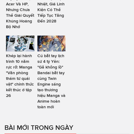
Acer Và HP,
Nhiệt, Giá Linh
Nhưng Chưa
Kiện Có Thể
Thể Giải Quyết
Tiếp Tục Tăng
Khủng Hoảng
Đến 2028
Bộ Nhớ
Khép lại hành
Cú bắt tay lịch
trình 10 năm
sử 4 tỷ Yên:
rực rỡ: Manga
"Gã khổng lồ"
"Văn phòng
Bandai bắt tay
thám tử quái
cùng Twin
vật" chính thức
Engine sáng
kết thúc ở tập
tạo thương
26
hiệu Manga và
Anime hoàn
toàn mới
BÀI MỚI TRONG NGÀY