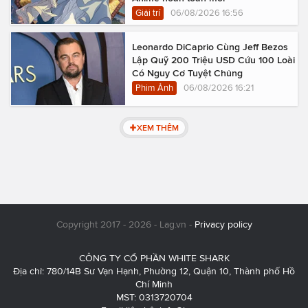
Giải trí
06/08/2026 16:56
Leonardo DiCaprio Cùng Jeff Bezos
Lập Quỹ 200 Triệu USD Cứu 100 Loài
Có Nguy Cơ Tuyệt Chủng
Phim Ảnh
06/08/2026 16:21
XEM THÊM
Copyright 2017 - 2026 - Lag.vn -
Privacy policy
CÔNG TY CỔ PHẦN WHITE SHARK
Địa chỉ: 780/14B Sư Vạn Hạnh, Phường 12, Quận 10, Thành phố Hồ
Chí Minh
MST: 0313720704