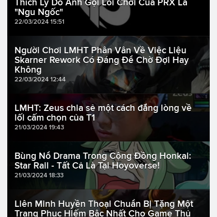
Thích Lý Do Anh Gọi Lối Chơi Của PRX Là
"Ngu Ngốc"
22/03/2024 15:51
Người Chơi LMHT Phân Vân Về Việc Liệu
Skarner Rework Có Đáng Để Chờ Đợi Hay
Không
22/03/2024 12:44
LMHT: Zeus chia sẻ một cách đắng lòng về
lối cấm chọn của T1
21/03/2024 19:43
Bùng Nổ Drama Trong Cộng Đồng Honkai:
Star Rail - Tất Cả Là Tại Hoyoverse!
21/03/2024 18:33
Liên Minh Huyền Thoại Chuẩn Bị Tặng Một
Trang Phục Hiếm Bậc Nhất Cho Game Thủ