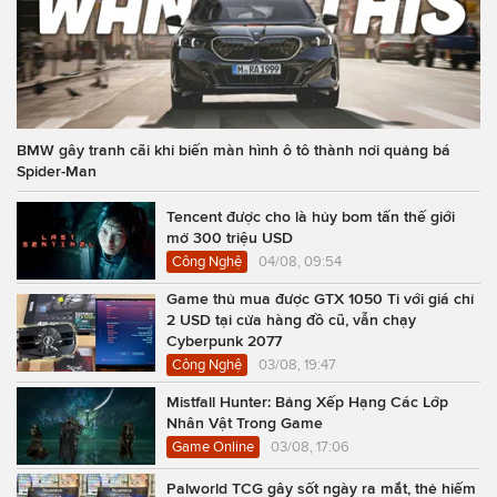
BMW gây tranh cãi khi biến màn hình ô tô thành nơi quảng bá
Spider-Man
Tencent được cho là hủy bom tấn thế giới
mở 300 triệu USD
Công Nghệ
04/08, 09:54
Game thủ mua được GTX 1050 Ti với giá chỉ
2 USD tại cửa hàng đồ cũ, vẫn chạy
Cyberpunk 2077
Công Nghệ
03/08, 19:47
Mistfall Hunter: Bảng Xếp Hạng Các Lớp
Nhân Vật Trong Game
Game Online
03/08, 17:06
Palworld TCG gây sốt ngày ra mắt, thẻ hiếm