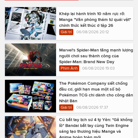
Khép lại hành trình 10 năm rực rỡ:
Manga "Văn phòng thám tử quái vật"
chính thức kết thúc ở tập 26
Giải trí
06/08/2026 20:12
Marvel's Spider-Man tăng mạnh lượng
người chơi sau thành công của
Spider-Man: Brand New Day
Phim Ảnh
06/08/2026 19:03
The Pokémon Company siết chống
đầu cơ, giới hạn mua một số bộ
Pokémon TCG chỉ dành cho công dân
Nhật Bản
Giải trí
06/08/2026 17:37
Cú bắt tay lịch sử 4 tỷ Yên: "Gã khổng
lồ" Bandai bắt tay cùng Twin Engine
sáng tạo thương hiệu Manga và
Anime hoàn toàn mới