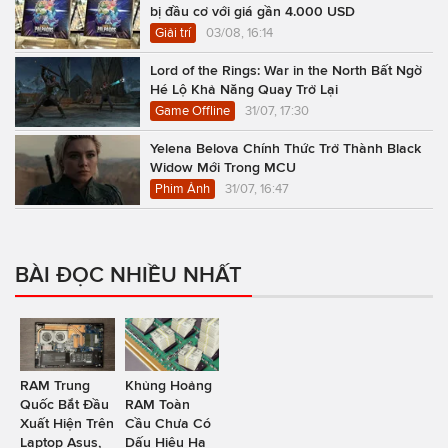
bị đầu cơ với giá gần 4.000 USD
Giải trí
03/08, 16:14
Lord of the Rings: War in the North Bất Ngờ
Hé Lộ Khả Năng Quay Trở Lại
Game Offline
31/07, 17:30
Yelena Belova Chính Thức Trở Thành Black
Widow Mới Trong MCU
Phim Ảnh
31/07, 16:47
BÀI ĐỌC NHIỀU NHẤT
RAM Trung
Khủng Hoảng
Quốc Bắt Đầu
RAM Toàn
Xuất Hiện Trên
Cầu Chưa Có
Laptop Asus,
Dấu Hiệu Hạ