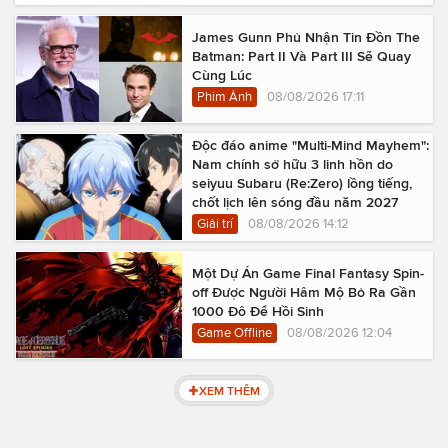
James Gunn Phủ Nhận Tin Đồn The
Batman: Part II Và Part III Sẽ Quay
Cùng Lúc
Phim Ảnh
08/08/2026 17:11
Độc đáo anime "Multi-Mind Mayhem":
Nam chính sở hữu 3 linh hồn do
seiyuu Subaru (Re:Zero) lồng tiếng,
chốt lịch lên sóng đầu năm 2027
Giải trí
08/08/2026 14:12
Một Dự Án Game Final Fantasy Spin-
off Được Người Hâm Mộ Bỏ Ra Gần
1000 Đô Để Hồi Sinh
Game Offline
08/08/2026 12:04
XEM THÊM