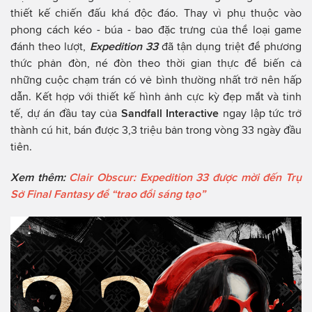
thiết kế chiến đấu khá độc đáo. Thay vì phụ thuộc vào
phong cách kéo - búa - bao đặc trưng của thể loại game
đánh theo lượt,
Expedition 33
đã tận dụng triệt để phương
thức phản đòn, né đòn theo thời gian thực để biến cả
những cuộc chạm trán có vẻ bình thường nhất trở nên hấp
dẫn. Kết hợp với thiết kế hình ảnh cực kỳ đẹp mắt và tinh
tế, dự án đầu tay của
Sandfall Interactive
ngay lập tức trở
thành cú hit, bán được 3,3 triệu bản trong vòng 33 ngày đầu
tiên.
Xem thêm:
Clair Obscur: Expedition 33 được mời đến Trụ
Sở Final Fantasy để “trao đổi sáng tạo”