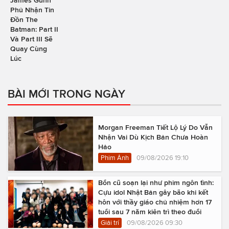
Phủ Nhận Tin
Đồn The
Batman: Part II
Và Part III Sẽ
Quay Cùng
Lúc
BÀI MỚI TRONG NGÀY
Morgan Freeman Tiết Lộ Lý Do Vẫn
Nhận Vai Dù Kịch Bản Chưa Hoàn
Hảo
Phim Ảnh
09/08/2026 19:10
Bổn cũ soạn lại như phim ngôn tình:
Cựu idol Nhật Bản gây bão khi kết
hôn với thầy giáo chủ nhiệm hơn 17
tuổi sau 7 năm kiên trì theo đuổi
Giải trí
09/08/2026 09:30