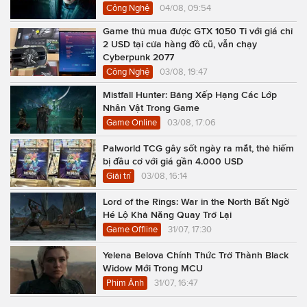
Công Nghệ
04/08, 09:54
Game thủ mua được GTX 1050 Ti với giá chỉ
2 USD tại cửa hàng đồ cũ, vẫn chạy
Cyberpunk 2077
Công Nghệ
03/08, 19:47
Mistfall Hunter: Bảng Xếp Hạng Các Lớp
Nhân Vật Trong Game
Game Online
03/08, 17:06
Palworld TCG gây sốt ngày ra mắt, thẻ hiếm
bị đầu cơ với giá gần 4.000 USD
Giải trí
03/08, 16:14
Lord of the Rings: War in the North Bất Ngờ
Hé Lộ Khả Năng Quay Trở Lại
Game Offline
31/07, 17:30
Yelena Belova Chính Thức Trở Thành Black
Widow Mới Trong MCU
Phim Ảnh
31/07, 16:47