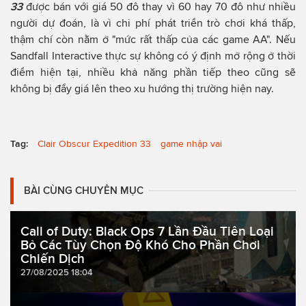
33
được bán với giá 50 đô thay vì 60 hay 70 đô như nhiều
người dự đoán, là vì chi phí phát triển trò chơi khá thấp,
thậm chí còn nằm ở "mức rất thấp của các game AA". Nếu
Sandfall Interactive thực sự không có ý định mở rộng ở thời
điểm hiện tại, nhiều khả năng phần tiếp theo cũng sẽ
không bị đẩy giá lên theo xu hướng thị trường hiện nay.
Tag:
Clair Obscur Expedition 33
game nhập vai
BÀI CÙNG CHUYÊN MỤC
Call of Duty: Black Ops 7 Lần Đầu Tiên Loại
Bỏ Các Tùy Chọn Độ Khó Cho Phần Chơi
Chiến Dịch
27/08/2025 18:04