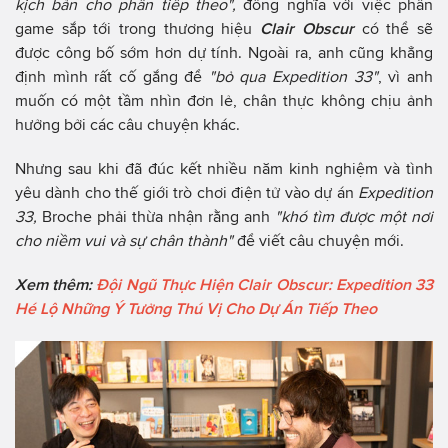
kịch bản cho phần tiếp theo",
đồng nghĩa với việc phần
game sắp tới trong thương hiệu
Clair Obscur
có thể sẽ
được công bố sớm hơn dự tính. Ngoài ra, anh cũng khẳng
định mình rất cố gắng để
"bỏ qua Expedition 33"
, vì anh
muốn có một tầm nhìn đơn lẻ, chân thực không chịu ảnh
hưởng bởi các câu chuyện khác.
Nhưng sau khi đã đúc kết nhiều năm kinh nghiệm và tình
yêu dành cho thế giới trò chơi điện tử vào dự án
Expedition
33,
Broche phải thừa nhận rằng anh
"khó tìm được một nơi
cho niềm vui và sự chân thành"
để viết câu chuyện mới.
Xem thêm:
Đội Ngũ Thực Hiện Clair Obscur: Expedition 33
Hé Lộ Những Ý Tưởng Thú Vị Cho Dự Án Tiếp Theo