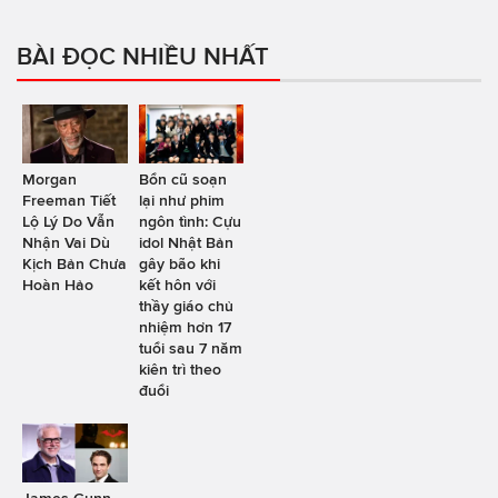
BÀI ĐỌC NHIỀU NHẤT
Morgan
Bổn cũ soạn
Freeman Tiết
lại như phim
Lộ Lý Do Vẫn
ngôn tình: Cựu
Nhận Vai Dù
idol Nhật Bản
Kịch Bản Chưa
gây bão khi
Hoàn Hảo
kết hôn với
thầy giáo chủ
nhiệm hơn 17
tuổi sau 7 năm
kiên trì theo
đuổi
James Gunn