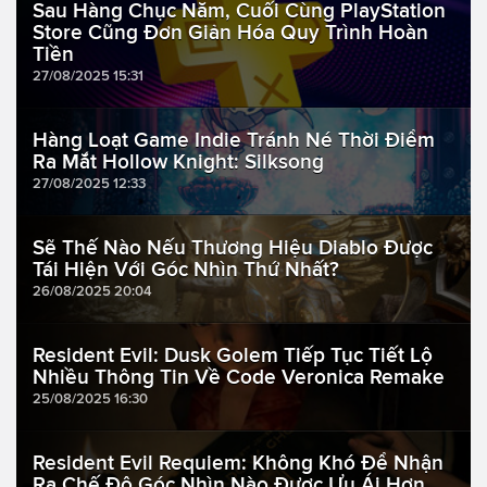
Sau Hàng Chục Năm, Cuối Cùng PlayStation
Store Cũng Đơn Giản Hóa Quy Trình Hoàn
Tiền
27/08/2025 15:31
Hàng Loạt Game Indie Tránh Né Thời Điểm
Ra Mắt Hollow Knight: Silksong
27/08/2025 12:33
Sẽ Thế Nào Nếu Thương Hiệu Diablo Được
Tái Hiện Với Góc Nhìn Thứ Nhất?
26/08/2025 20:04
Resident Evil: Dusk Golem Tiếp Tục Tiết Lộ
Nhiều Thông Tin Về Code Veronica Remake
25/08/2025 16:30
Resident Evil Requiem: Không Khó Để Nhận
Ra Chế Độ Góc Nhìn Nào Được Ưu Ái Hơn