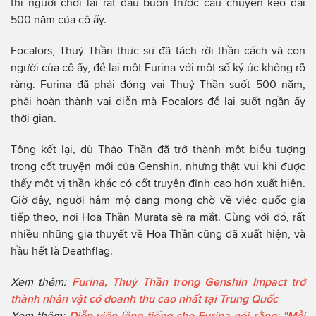
thì người chơi lại rất đau buồn trước câu chuyện kéo dài
500 năm của cô ấy.
Focalors, Thuỷ Thần thực sự đã tách rời thần cách và con
người của cô ấy, để lại một Furina với một số ký ức không rõ
ràng. Furina đã phải đóng vai Thuỷ Thần suốt 500 năm,
phải hoàn thành vai diễn mà Focalors để lại suốt ngần ấy
thời gian.
Tông kết lại, dù Thảo Thần đã trở thành một biểu tượng
trong cốt truyện mới của Genshin, nhưng thật vui khi được
thấy một vị thần khác có cốt truyện đỉnh cao hơn xuất hiện.
Giờ đây, người hâm mộ đang mong chờ về việc quốc gia
tiếp theo, nơi Hoả Thần Murata sẽ ra mắt. Cùng với đó, rất
nhiều những giả thuyết về Hoả Thần cũng đã xuất hiện, và
hầu hết là Deathflag.
Xem thêm:
Furina, Thuỷ Thần trong Genshin Impact trở
thành nhân vật có doanh thu cao nhất tại Trung Quốc
Xem thêm:
Diễn viên lồng tiếng cho Furina nói rằng: "Mỗi