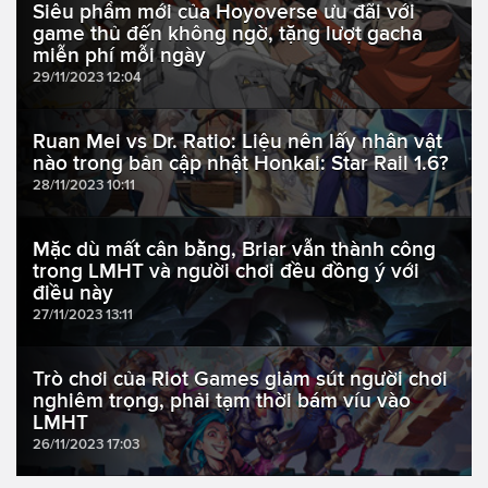
Siêu phẩm mới của Hoyoverse ưu đãi với
game thủ đến không ngờ, tặng lượt gacha
miễn phí mỗi ngày
29/11/2023 12:04
Ruan Mei vs Dr. Ratio: Liệu nên lấy nhân vật
nào trong bản cập nhật Honkai: Star Rail 1.6?
28/11/2023 10:11
Mặc dù mất cân bằng, Briar vẫn thành công
trong LMHT và người chơi đều đồng ý với
điều này
27/11/2023 13:11
Trò chơi của Riot Games giảm sút người chơi
nghiêm trọng, phải tạm thời bám víu vào
LMHT
26/11/2023 17:03