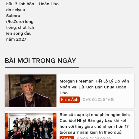
hữu 3 linh hồn
Hoàn Hảo
do seiyuu
Subaru
(Re:Zero) lồng
tiếng, chốt lịch
lên sóng đầu
năm 2027
BÀI MỚI TRONG NGÀY
Morgan Freeman Tiết Lộ Lý Do Vẫn
Nhận Vai Dù Kịch Bản Chưa Hoàn
Hảo
Phim Ảnh
09/08/2026 19:10
Bổn cũ soạn lại như phim ngôn tình:
Cựu idol Nhật Bản gây bão khi kết
hôn với thầy giáo chủ nhiệm hơn 17
tuổi sau 7 năm kiên trì theo đuổi
Giải trí
09/08/2026 09:30