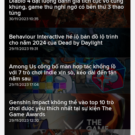
Diablo 4 đạt lượng đánh giá tích cực vô cùng
khủng, game thủ nghi ngờ có bên thứ 3 thao
túng
30/11/2023 10:35
Behaviour Interactive hé lộ bản đồ lộ trình
cho năm 2024 của Dead by Daylight
29/11/2023 19:31
Among Us công bố màn hợp tác khổng lồ
với 7 trò chơi Indie xịn sò, kéo dài đến tận
năm sau
29/11/2023 17:04
Genshin Impact không thể vào top 10 trò
chơi được yêu thích nhất tại sự kiện The
Game Awards
29/11/2023 12:30