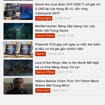
Game thủ mua được GTX 1050 Ti với giá chỉ
2 USD tại cửa hàng đồ cũ, vẫn chạy
Cyberpunk 2077
Công Nghệ
03/08, 19:47
Mistfall Hunter: Bảng Xếp Hạng Các Lớp
Nhân Vật Trong Game
Game Online
03/08, 17:06
Palworld TCG gây sốt ngày ra mắt, thẻ hiếm
bị đầu cơ với giá gần 4.000 USD
Giải trí
03/08, 16:14
Lord of the Rings: War in the North Bất Ngờ
Hé Lộ Khả Năng Quay Trở Lại
Game Offline
31/07, 17:30
Yelena Belova Chính Thức Trở Thành Black
Widow Mới Trong MCU
Phim Ảnh
31/07, 16:47