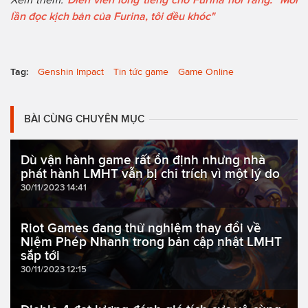
lần đọc kịch bản của Furina, tôi đều khóc"
Tag:
Genshin Impact
Tin tức game
Game Online
BÀI CÙNG CHUYÊN MỤC
Dù vận hành game rất ổn định nhưng nhà
phát hành LMHT vẫn bị chỉ trích vì một lý do
30/11/2023 14:41
Riot Games đang thử nghiệm thay đổi về
Niệm Phép Nhanh trong bản cập nhật LMHT
sắp tới
30/11/2023 12:15