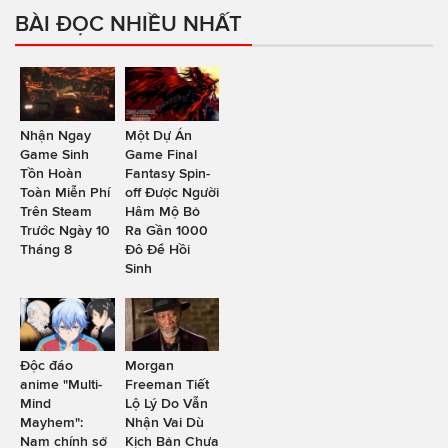
BÀI ĐỌC NHIỀU NHẤT
Nhận Ngay
Một Dự Án
Game Sinh
Game Final
Tồn Hoàn
Fantasy Spin-
Toàn Miễn Phí
off Được Người
Trên Steam
Hâm Mộ Bỏ
Trước Ngày 10
Ra Gần 1000
Tháng 8
Đô Để Hồi
Sinh
Độc đáo
Morgan
anime "Multi-
Freeman Tiết
Mind
Lộ Lý Do Vẫn
Mayhem":
Nhận Vai Dù
Nam chính sở
Kịch Bản Chưa