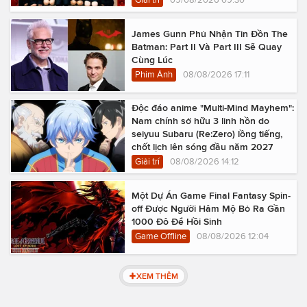
James Gunn Phủ Nhận Tin Đồn The
Batman: Part II Và Part III Sẽ Quay
Cùng Lúc
Phim Ảnh
08/08/2026 17:11
Độc đáo anime "Multi-Mind Mayhem":
Nam chính sở hữu 3 linh hồn do
seiyuu Subaru (Re:Zero) lồng tiếng,
chốt lịch lên sóng đầu năm 2027
Giải trí
08/08/2026 14:12
Một Dự Án Game Final Fantasy Spin-
off Được Người Hâm Mộ Bỏ Ra Gần
1000 Đô Để Hồi Sinh
Game Offline
08/08/2026 12:04
XEM THÊM