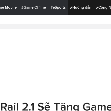
me Mobile
#Game Offline
#eSports
#Hướng dẫn
#Công 
 Rail 2.1 Sẽ Tặng Gam