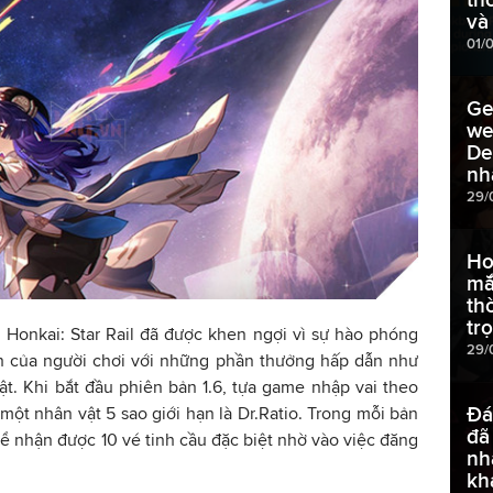
và
01/
Ge
we
De
nh
29/
Ho
mắ
th
tr
 Honkai: Star Rail đã được khen ngợi vì sự hào phóng
29/
h của người chơi với những phần thưởng hấp dẫn như
t. Khi bắt đầu phiên bản 1.6, tựa game nhập vai theo
Đá
một nhân vật 5 sao giới hạn là Dr.Ratio. Trong mỗi bản
đã
hể nhận được 10 vé tinh cầu đặc biệt nhờ vào việc đăng
nh
kh