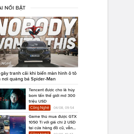
I NỔI BẬT
 NGHỆ
ây tranh cãi khi biến màn hình ô tô
 nơi quảng bá Spider-Man
Tencent được cho là hủy
bom tấn thế giới mở 300
triệu USD
Công Nghệ
04/08, 09:54
Game thủ mua được GTX
1050 Ti với giá chỉ 2 USD
tại cửa hàng đồ cũ, vẫn
chạy Cyberpunk 2077