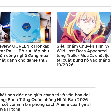
eview UGREEN x Honkai:
Siêu phẩm Chuyển sinh "A
tar Rail – Bộ sưu tập phụ
Wild Last Boss Appeared"
iện công nghệ đáng mua
tung Trailer Mùa 2, chốt lịc
hất dành cho game thủ?
tái xuất bùng nổ vào tháng
10/2026
kết hợp độc đáo giữa chính trị và văn hóa đại
úng: Sách Trắng Quốc phòng Nhật Bản 2026
 sốt với ảnh bìa phong cách Anime của họa sĩ
iya Hitomi