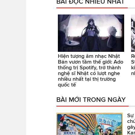
BÀI ĐỌC NHIỀU NHẤT
Hiện tượng âm nhạc Nhật
R
Bản vươn tầm thế giới: Ado
S
thống trị Spotify, trở thành
k
nghệ sĩ Nhật có lượt nghe
n
nhiều nhất tại thị trường
quốc tế
BÀI MỚI TRONG NGÀY
Sự 
ch
gây
Kar