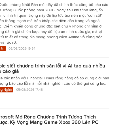
Quốc phòng Nhật Bản mới đây đã chính thức công bố báo cáo
h Trắng Quốc phòng năm 2026. Ngay sau khi trình làng, ấn
 chính trị quan trọng này đã lập tức tạo nên một "cơn sốt"
yền thông mạnh mẽ trên khắp các diễn đàn trong và ngoài
c. Điểm khiến công chúng đặc biệt chú ý không chỉ nằm ở
g đánh giá chiến lược hay dữ liệu an ninh quốc gia, mà lại
 từ thiết kế trang bìa mang phong cách Anime vô cùng độc
và rực rỡ.
 trí
05/08/2026 19:54
le siết chương trình săn lỗi vì AI tạo quá nhiều
 cáo giả
e xác nhận với Financial Times rằng hãng đã áp dụng giới hạn
ượng báo cáo lỗi mà mỗi nhà nghiên cứu có thể gửi cùng lúc.
g Nghệ
05/08/2026 17:48
rosoft Mở Rộng Chương Trình Tương Thích
ược, Kỳ Vọng Mang Game Xbox 360 Lên PC