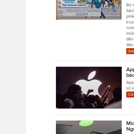
Bộ 
Sác
phẩm
tru
nướ
nhữn
đến
đáo 
Giải
App
báo
Appl
số l
Côn
Mic
Ng