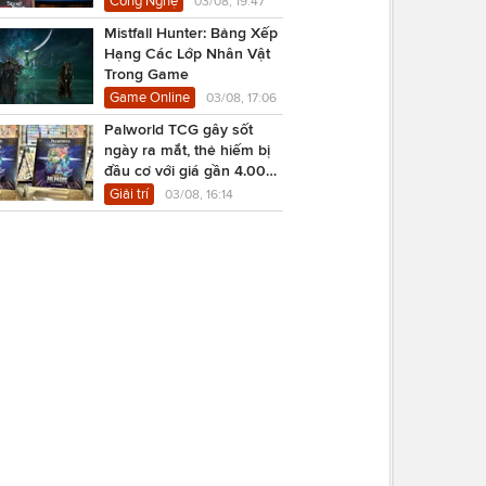
Công Nghệ
03/08, 19:47
Mistfall Hunter: Bảng Xếp
Hạng Các Lớp Nhân Vật
Trong Game
Game Online
03/08, 17:06
Palworld TCG gây sốt
ngày ra mắt, thẻ hiếm bị
đầu cơ với giá gần 4.000
USD
Giải trí
03/08, 16:14