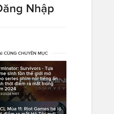
 Đăng Nhập
ÀI CÙNG CHUYÊN MỤC
rminator: Survivors - Tựa
me sinh tồn thế giới mở
eo series phim nổi tiếng ấn
nh thời điểm ra mắt trong
m 2024
03/2024 11:07
CL Mùa 11: Riot Games hé lộ
ời điểm ra mắt Hệ Tộc mới