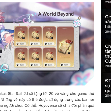
29/
Ge
xá
hâ
29/
Ch
tậ
th
Cư
28/
ĐT
sự
qu
nkai: Star Rail 2.1 sẽ tặng tới 20 vé vàng cho game thủ
28/
. Những vé này có thể được sử dụng trong các banner
a người chơi. Có thể, Hoyoverse sẽ chia đôi phần quà