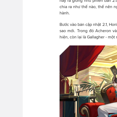
này ra giống như phiên bản 2.
chia ra như thế nào, thế nên n
hành.
Bước vào bản cập nhật 2.1, Honk
sao mới. Trong đó Acheron và
hiện, còn lại là Gallagher - một