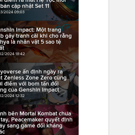
 bản cập nhật Set 11
03/2024 09:03
nshin Impact: Một trang
b gây tranh cãi khi cho rằng
hya là nhân vật 5 sao tệ
ất
02/2024 18:42
yoverse ấn định ngày ra
t Zenless Zone Zero cùng
ời điểm với bom tấn đối
ọng của Genshin Impact
02/2024 12:32
nh bên Mortal Kombat chưa
 tay, Peacemaker quyết định
ảy sang game đối kháng
ác