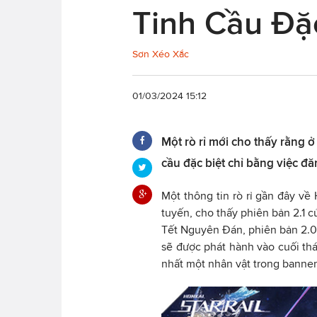
Tinh Cầu Đặ
Sơn Xéo Xắc
01/03/2024 15:12
Một rò rỉ mới cho thấy rằng ở
cầu đặc biệt chỉ bằng việc đ
Một thông tin rò rỉ gần đây về 
tuyến, cho thấy phiên bản 2.1 
Tết Nguyên Đán, phiên bản 2.0 
sẽ được phát hành vào cuối thá
nhất một nhân vật trong banner