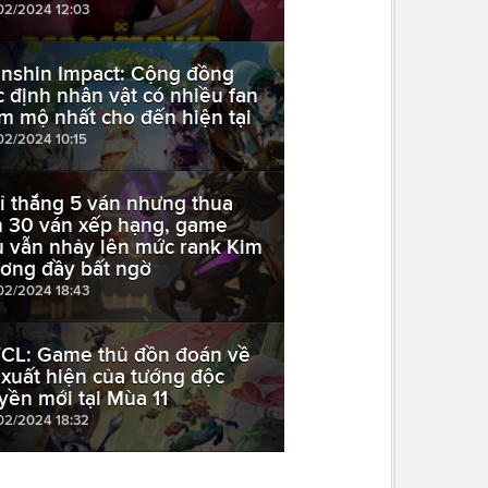
02/2024 12:03
nshin Impact: Cộng đồng
c định nhân vật có nhiều fan
m mộ nhất cho đến hiện tại
02/2024 10:15
ỉ thắng 5 ván nhưng thua
n 30 ván xếp hạng, game
ủ vẫn nhảy lên mức rank Kim
ơng đầy bất ngờ
02/2024 18:43
CL: Game thủ đồn đoán về
 xuất hiện của tướng độc
yền mới tại Mùa 11
02/2024 18:32