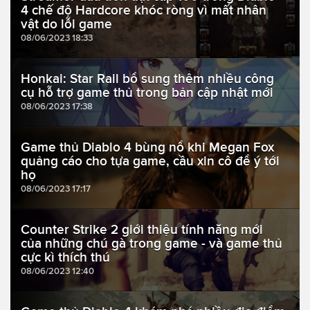
4 chế độ Hardcore khóc ròng vì mất nhân
vật do lỗi game
08/06/2023 18:33
Honkai: Star Rail bổ sung thêm nhiều công
cụ hỗ trợ game thủ trong bản cập nhật mới
08/06/2023 17:38
Game thủ Diablo 4 bùng nổ khi Megan Fox
quảng cáo cho tựa game, cầu xin cô để ý tới
họ
08/06/2023 17:17
Counter Strike 2 giới thiệu tính năng mới
của những chú gà trong game - và game thủ
cực kì thích thú
08/06/2023 12:40