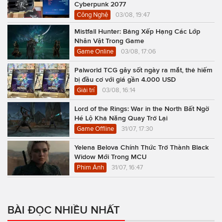
Cyberpunk 2077
Công Nghệ
03/08, 19:47
Mistfall Hunter: Bảng Xếp Hạng Các Lớp
Nhân Vật Trong Game
Game Online
03/08, 17:06
Palworld TCG gây sốt ngày ra mắt, thẻ hiếm
bị đầu cơ với giá gần 4.000 USD
Giải trí
03/08, 16:14
Lord of the Rings: War in the North Bất Ngờ
Hé Lộ Khả Năng Quay Trở Lại
Game Offline
31/07, 17:30
Yelena Belova Chính Thức Trở Thành Black
Widow Mới Trong MCU
Phim Ảnh
31/07, 16:47
BÀI ĐỌC NHIỀU NHẤT