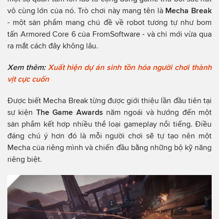
vô cùng lớn của nó. Trò chơi này mang tên là
Mecha Break
- một sản phẩm mang chủ đề về robot tương tự như bom
tấn Armored Core 6 của FromSoftware - và chỉ mới vừa qua
ra mắt cách đây không lâu.
Xem thêm:
Xuất hiện dự án sinh tồn hóa người chơi thành
vịt cực cuốn
Được biết Mecha Break từng được giới thiệu lần đầu tiên tại
sự kiện
The Game Awards
năm ngoái và hướng đến một
sản phẩm kết hơp nhiều thể loại gameplay nổi tiếng. Điều
đáng chú ý hơn đó là mỗi người chơi sẽ tự tạo nên một
Mecha của riêng mình và chiến đầu bằng những bộ kỹ năng
riêng biệt.