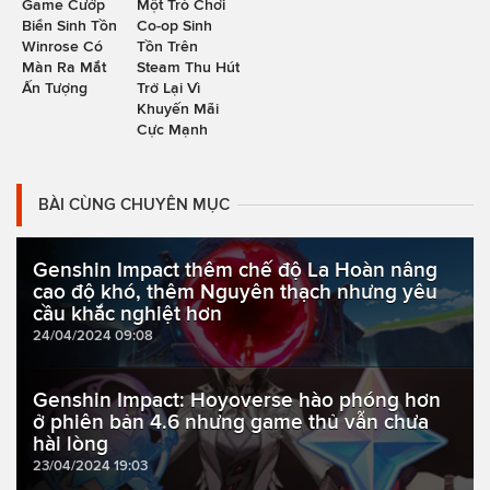
Game Cướp
Một Trò Chơi
Biển Sinh Tồn
Co-op Sinh
Winrose Có
Tồn Trên
Màn Ra Mắt
Steam Thu Hút
Ấn Tượng
Trở Lại Vì
Khuyến Mãi
Cực Mạnh
BÀI CÙNG CHUYÊN MỤC
Genshin Impact thêm chế độ La Hoàn nâng
cao độ khó, thêm Nguyên thạch nhưng yêu
cầu khắc nghiệt hơn
24/04/2024 09:08
Genshin Impact: Hoyoverse hào phóng hơn
ở phiên bản 4.6 nhưng game thủ vẫn chưa
hài lòng
23/04/2024 19:03