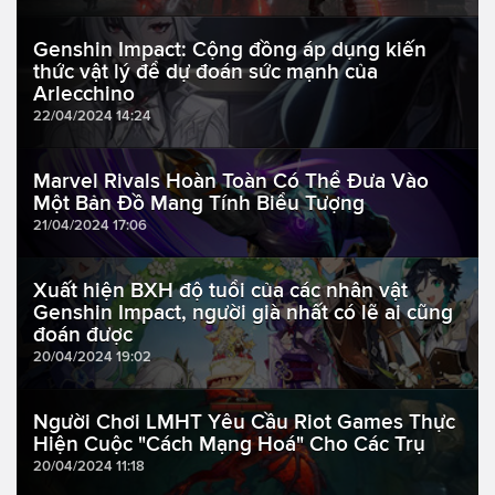
Genshin Impact: Cộng đồng áp dụng kiến
thức vật lý để dự đoán sức mạnh của
Arlecchino
22/04/2024 14:24
Marvel Rivals Hoàn Toàn Có Thể Đưa Vào
Một Bản Đồ Mang Tính Biểu Tượng
21/04/2024 17:06
Xuất hiện BXH độ tuổi của các nhân vật
Genshin Impact, người già nhất có lẽ ai cũng
đoán được
20/04/2024 19:02
Người Chơi LMHT Yêu Cầu Riot Games Thực
Hiện Cuộc "Cách Mạng Hoá" Cho Các Trụ
20/04/2024 11:18