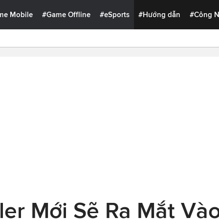
me Mobile
#Game Offline
#eSports
#Hướng dẫn
#Công 
iler Mới Sẽ Ra Mắt Và