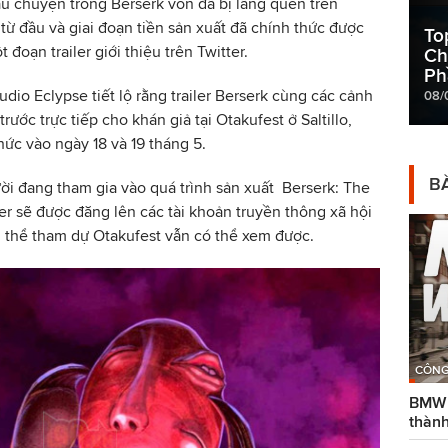
u chuyện trong Berserk vốn đã bị lãng quên trên
từ đầu và giai đoạn tiền sản xuất đã chính thức được
To
 đoạn trailer giới thiệu trên Twitter.
Ch
Ph
udio Eclypse tiết lộ rằng trailer Berserk cùng các cảnh
08/
ước trực tiếp cho khán giả tại Otakufest ở Saltillo,
hức vào ngày 18 và 19 tháng 5.
BÀ
ười đang tham gia vào quá trình sản xuất Berserk: The
er sẽ được đăng lên các tài khoản truyền thông xã hội
thể tham dự Otakufest vẫn có thể xem được.
CÔNG
BMW g
thành