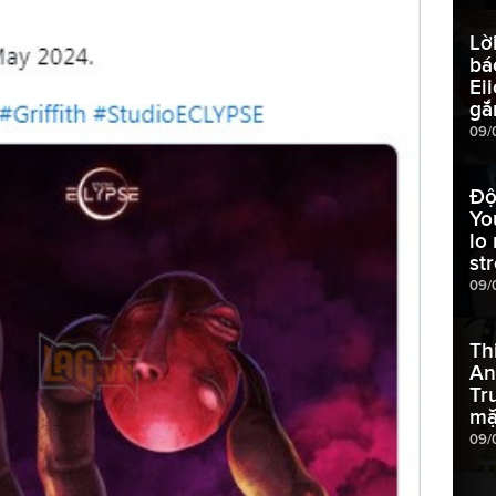
Lờ
bá
Ei
gắ
09/
Độ
Yo
lo
st
09/
Th
An
Tr
mặ
09/