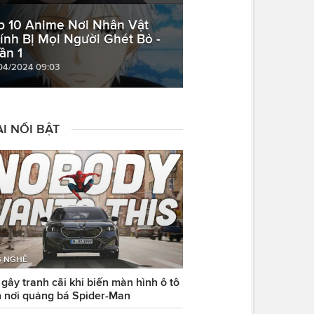
p 10 Anime Nơi Nhân Vật
ính Bị Mọi Người Ghét Bỏ -
ần 1
04/2024 09:03
I NỔI BẬT
 NGHỆ
ây tranh cãi khi biến màn hình ô tô
 nơi quảng bá Spider-Man