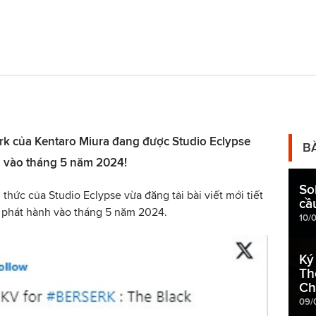
erk của Kentaro Miura đang được Studio Eclypse
B
mới vào tháng 5 năm 2024!
So
 thức của Studio Eclypse vừa đăng tải bài viết mới tiết
cầ
ợc phát hành vào tháng 5 năm 2024.
10/
Ký
Th
Ch
09/