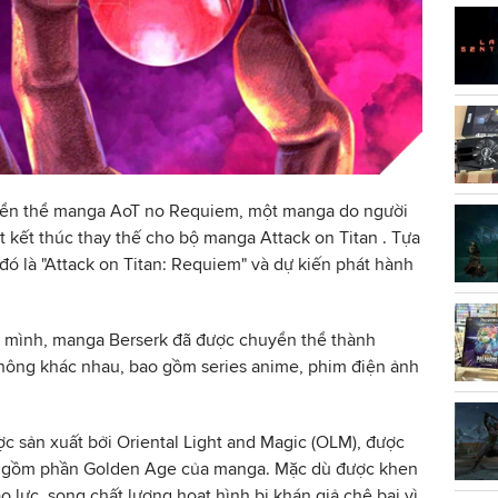
yển thể manga AoT no Requiem, một manga do người
kết thúc thay thế cho bộ manga Attack on Titan . Tựa
đó là "Attack on Titan: Requiem" và dự kiến phát hành
ủa mình, manga Berserk đã được chuyển thể thành
thông khác nhau, bao gồm series anime, phim điện ảnh
c sản xuất bởi Oriental Light and Magic (OLM), được
o gồm phần Golden Age của manga. Mặc dù được khen
o lực, song chất lượng hoạt hình bị khán giả chê bai vì