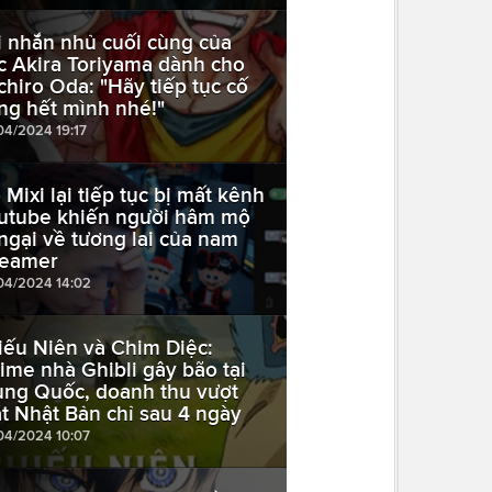
i nhắn nhủ cuối cùng của
c Akira Toriyama dành cho
ichiro Oda: "Hãy tiếp tục cố
ng hết mình nhé!"
04/2024 19:17
 Mixi lại tiếp tục bị mất kênh
utube khiến người hâm mộ
 ngại về tương lai của nam
reamer
04/2024 14:02
iếu Niên và Chim Diệc:
ime nhà Ghibli gây bão tại
ung Quốc, doanh thu vượt
t Nhật Bản chỉ sau 4 ngày
04/2024 10:07