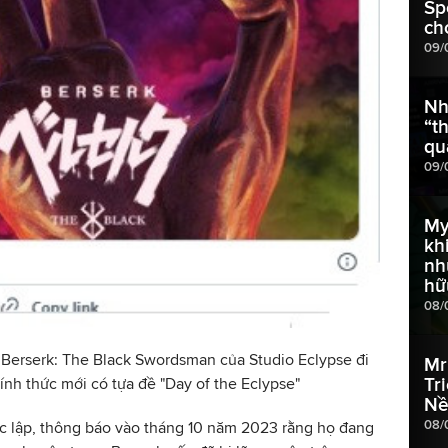
Sp
ch
09/
Nh
“t
qu
09/
My
kh
nh
hữ
08/
Berserk: The Black Swordsman của Studio Eclypse đi
Mr
Tr
ính thức mới có tựa đề "Day of the Eclypse"
Nề
08/
ộc lập, thông báo vào tháng 10 năm 2023 rằng họ đang