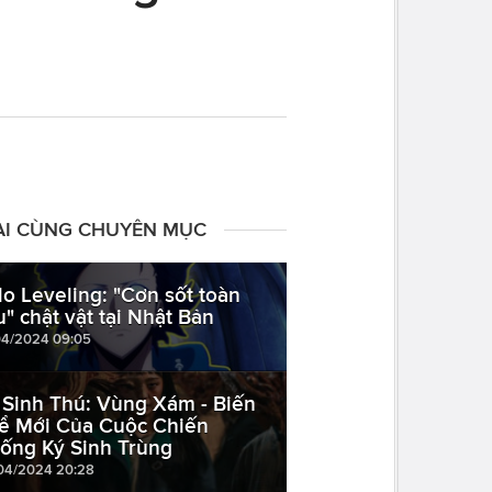
ÀI CÙNG CHUYÊN MỤC
lo Leveling: "Cơn sốt toàn
u" chật vật tại Nhật Bản
04/2024 09:05
 Sinh Thú: Vùng Xám - Biến
ể Mới Của Cuộc Chiến
ống Ký Sinh Trùng
04/2024 20:28