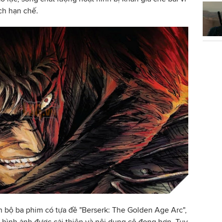
ch hạn chế.
 bộ ba phim có tựa đề "Berserk: The Golden Age Arc",
i hình ảnh được cải thiện và nội dung cô đọng hơn. Tuy