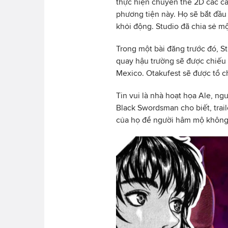
thực hiện chuyển thể 2D các câ
phương tiện này. Họ sẽ bắt đầu 
khỏi động. Studio đã chia sẻ một
Trong một bài đăng trước đó, St
quay hậu trường sẽ được chiếu tr
Mexico. Otakufest sẽ được tổ c
Tin vui là nhà hoạt họa Ale, ng
Black Swordsman cho biết, trail
của họ để người hâm mộ không 