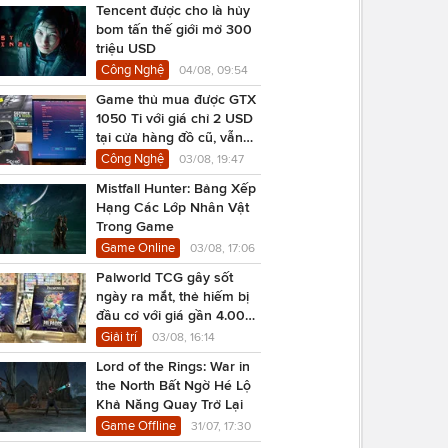
Tencent được cho là hủy
bom tấn thế giới mở 300
triệu USD
Công Nghệ
04/08, 09:54
Game thủ mua được GTX
1050 Ti với giá chỉ 2 USD
tại cửa hàng đồ cũ, vẫn
chạy Cyberpunk 2077
Công Nghệ
03/08, 19:47
Mistfall Hunter: Bảng Xếp
Hạng Các Lớp Nhân Vật
Trong Game
Game Online
03/08, 17:06
Palworld TCG gây sốt
ngày ra mắt, thẻ hiếm bị
đầu cơ với giá gần 4.000
USD
Giải trí
03/08, 16:14
Lord of the Rings: War in
the North Bất Ngờ Hé Lộ
Khả Năng Quay Trở Lại
Game Offline
31/07, 17:30