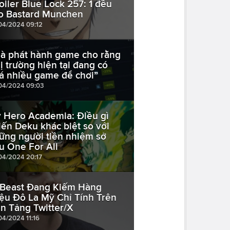
oiler Blue Lock 257: 1 đều
o Bastard Munchen
04/2024 09:12
à phát hành game cho rằng
hị trường hiện tại đang có
á nhiều game để chơi”
04/2024 09:03
 Hero Academia: Điều gì
iến Deku khác biệt so với
ững người tiền nhiệm sở
u One For All
04/2024 20:17
Beast Đang Kiếm Hàng
iệu Đô La Mỹ Chỉ Tính Trên
n Tảng Twitter/X
04/2024 11:16