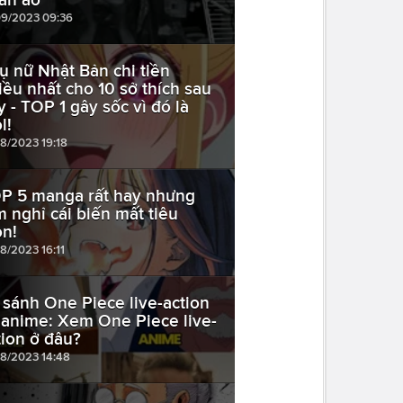
09/2023 09:36
ụ nữ Nhật Bản chi tiền
iều nhất cho 10 sở thích sau
y - TOP 1 gây sốc vì đó là
l!
08/2023 19:18
P 5 manga rất hay nhưng
m nghỉ cái biến mất tiêu
ôn!
8/2023 16:11
 sánh One Piece live-action
 anime: Xem One Piece live-
tion ở đâu?
08/2023 14:48