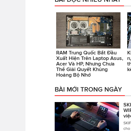
RAM Trung Quốc Bắt Đầu
K
Xuất Hiện Trên Laptop Asus,
r
Acer Và HP, Nhưng Chưa
t
Thể Giải Quyết Khủng
k
Hoảng Bộ Nhớ
BÀI MỚI TRONG NGÀY
SK
WI
việ
SKI
cho 