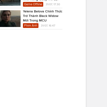
Game Offline
31/07, 17:30
Yelena Belova Chính Thức
Trở Thành Black Widow
Mới Trong MCU
Phim Ảnh
31/07, 16:47