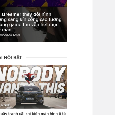
 streamer thay đổi hình
ợng sang kín cổng cao tường
ưng game thủ vẫn hết mực
 mẩn
08/2023 12:01
I NỔI BẬT
 NGHỆ
ây tranh cãi khi biến màn hình ô tô