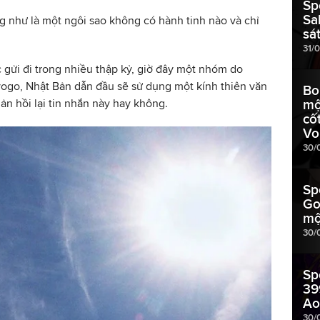
Sp
Sa
ng như là một ngôi sao không có hành tinh nào và chỉ
sát
31/
 gửi đi trong nhiều thập kỷ, giờ đây một nhóm do
ogo, Nhật Bản dẫn đầu sẽ sử dụng một kính thiên văn
Bo
hản hồi lại tin nhắn này hay không.
mộ
cố
Vo
30/
Sp
Go
mộ
30/
Sp
39
Ao
30/