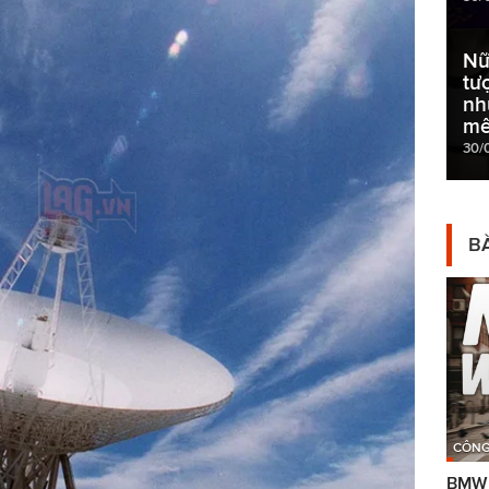
Nữ
tư
nh
mê
30/
BÀ
CÔNG
BMW g