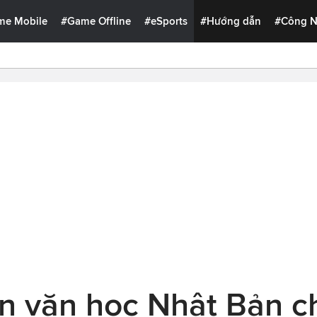
me Mobile
#Game Offline
#eSports
#Hướng dẫn
#Công 
n văn học Nhật Bản ch