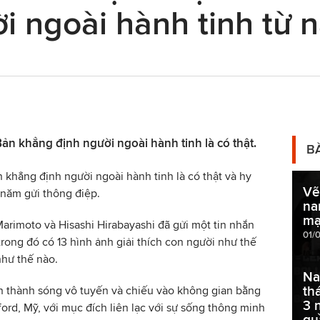
i ngoài hành tinh từ 
ản khẳng định người ngoài hành tinh là có thật.
B
 khẳng định người ngoài hành tinh là có thật và hy
Vẽ
 năm gửi thông điệp.
na
mạ
arimoto và Hisashi Hirabayashi đã gửi một tin nhắn
01/
rong đó có 13 hình ảnh giải thích con người như thế
như thế nào.
Na
th
 thành sóng vô tuyến và chiếu vào không gian bằng
3 
ford, Mỹ, với mục đích liên lạc với sự sống thông minh
qu