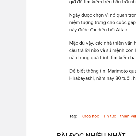
giờ để tìm kiếm trên bầu trời n
Ngày được chọn vì nó quan trọn
niệm tượng trưng cho cuộc gặp 
này được đại diện bởi Altair.
Mặc dù vậy, các nhà thiên văn 
câu trả lời nào và sứ mệnh còn l
nào trong quá trình tìm kiếm ba
Để biết thông tin, Marimoto qua
Hirabayashi, năm nay 80 tuổi, h
Tag:
Khoa học
Tin tức
thiên vă
BÀI ĐỌC NHIỀU NHẤT