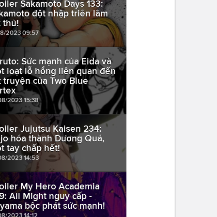
oiler Sakamoto Days 133:
kamoto đột nhập triển lãm
 thủ!
08/2023 09:57
ruto: Sức mạnh của Eida và
t loạt lỗ hổng liên quan đến
t truyện của Two Blue
rtex
08/2023 15:38
oiler Jujutsu Kaisen 234:
jo hóa thành Dương Quá,
t tay chấp hết!
08/2023 14:53
oiler My Hero Academia
9: All Might nguy cấp -
yama bộc phát sức mạnh!
08/2023 14:12