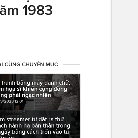
năm 1983
ÀI CÙNG CHUYÊN MỤC
 tranh bằng máy đánh chữ,
m họa sĩ khiến cộng đồng
ng phải ngạc nhiên
09/2023 12:01
m streamer tự đặt ra thử
ách hành hạ bản thân trong
ngày bằng cách trốn vào tủ
ần áo