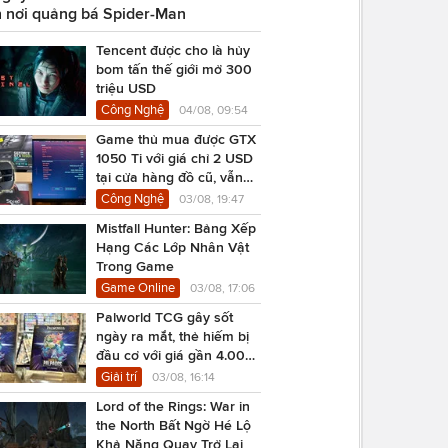
 nơi quảng bá Spider-Man
Tencent được cho là hủy
bom tấn thế giới mở 300
triệu USD
Công Nghệ
04/08, 09:54
Game thủ mua được GTX
1050 Ti với giá chỉ 2 USD
tại cửa hàng đồ cũ, vẫn
chạy Cyberpunk 2077
Công Nghệ
03/08, 19:47
Mistfall Hunter: Bảng Xếp
Hạng Các Lớp Nhân Vật
Trong Game
Game Online
03/08, 17:06
Palworld TCG gây sốt
ngày ra mắt, thẻ hiếm bị
đầu cơ với giá gần 4.000
USD
Giải trí
03/08, 16:14
Lord of the Rings: War in
the North Bất Ngờ Hé Lộ
Khả Năng Quay Trở Lại