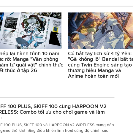
hép lại hành trình 10 năm
Cú bắt tay lịch sử 4 tỷ Yên:
ực rỡ: Manga "Văn phòng
"Gã khổng lồ" Bandai bắt t
hám tử quái vật" chính thức
cùng Twin Engine sáng tạo
ết thúc ở tập 26
thương hiệu Manga và
Anime hoàn toàn mới
IFF 100 PLUS, SKIFF 100 cùng HARPOON V2
RELESS: Combo tối ưu cho chơi game và làm
c
FF 100 PLUS, SKIFF 100 và HARPOON v2 WIRELESS mang đến
game thủ khả năng điều khiển linh hoạt cùng độ chính xác