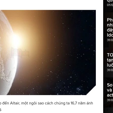
01/
Ph
nh
đâ
Ido
31/
TO
tạ
lu
31/0
So
và
ac
31/
 đến Altair, một ngôi sao cách chúng ta 16,7 năm ánh
g.