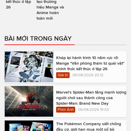
kết thúc ở tập
tạo thương
26
hiệu Manga và
Anime hoàn
toàn mới
BÀI MỚI TRONG NGÀY
Khép lại hành trình 10 năm rực rỡ:
Manga "Văn phòng thám tử quái vật"
chính thức kết thúc ở tập 26
Giải trí
06/08/2026 20:12
Marvel's Spider-Man tăng mạnh lượng
người chơi sau thành công của
Spider-Man: Brand New Day
Phim Ảnh
06/08/2026 19:03
The Pokémon Company siết chống
đầu cơ, giới hạn mua một số bộ