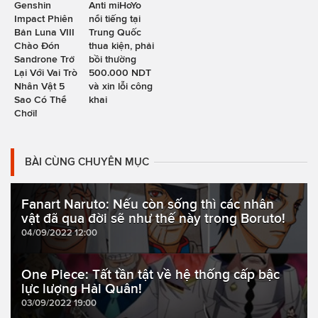
Genshin
Anti miHoYo
Impact Phiên
nổi tiếng tại
Bản Luna VIII
Trung Quốc
Chào Đón
thua kiện, phải
Sandrone Trở
bồi thường
Lại Với Vai Trò
500.000 NDT
Nhân Vật 5
và xin lỗi công
Sao Có Thể
khai
Chơi!
BÀI CÙNG CHUYÊN MỤC
Fanart Naruto: Nếu còn sống thì các nhân
vật đã qua đời sẽ như thế này trong Boruto!
04/09/2022 12:00
One Piece: Tất tần tật về hệ thống cấp bậc
lực lượng Hải Quân!
03/09/2022 19:00