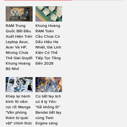
RAM Trung
Khủng Hoảng
Quốc Bắt Đầu
RAM Toàn
Xuất Hiện Trên
Cầu Chưa Có
Laptop Asus,
Dấu Hiệu Hạ
Acer Và HP,
Nhiệt, Giá Linh
Nhưng Chưa
Kiện Có Thể
Thể Giải Quyết
Tiếp Tục Tăng
Khủng Hoảng
Đến 2028
Bộ Nhớ
Khép lại hành
Cú bắt tay lịch
trình 10 năm
sử 4 tỷ Yên:
rực rỡ: Manga
"Gã khổng lồ"
"Văn phòng
Bandai bắt tay
thám tử quái
cùng Twin
vật" chính thức
Engine sáng