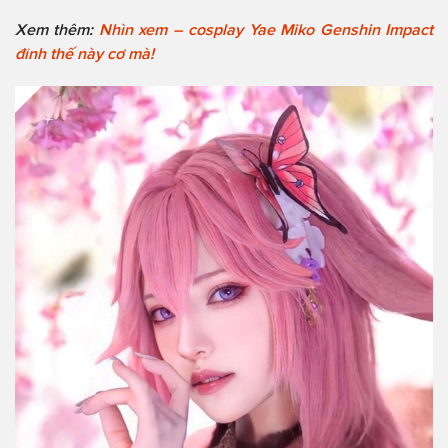
Xem thêm:
Nhìn xem – cosplay Yae Miko Genshin Impact
đỉnh thế này cơ mà!