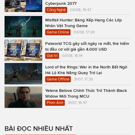
Cyberpunk 2077
Công Nghệ
03/08, 19:47
Mistfall Hunter: Bảng Xếp Hạng Các Lớp
Nhân Vật Trong Game
Game Online
03/08, 17:06
Palworld TCG gây sốt ngày ra mắt, thẻ hiếm
bị đầu cơ với giá gần 4.000 USD
Giải trí
03/08, 16:14
Lord of the Rings: War in the North Bất Ngờ
Hé Lộ Khả Năng Quay Trở Lại
Game Offline
31/07, 17:30
Yelena Belova Chính Thức Trở Thành Black
Widow Mới Trong MCU
Phim Ảnh
31/07, 16:47
BÀI ĐỌC NHIỀU NHẤT