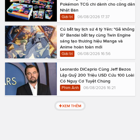
Pokémon TCG chỉ dành cho công dân
Nhật Bản
Giải trí
06/08/2026 17:37
Cú bắt tay lịch sử 4 tỷ Yên: "Gã khổng
lồ" Bandai bắt tay cùng Twin Engine
sáng tạo thương hiệu Manga và
Anime hoàn toàn mới
Giải trí
06/08/2026 16:56
Leonardo DiCaprio Cùng Jeff Bezos
Lập Quỹ 200 Triệu USD Cứu 100 Loài
Có Nguy Cơ Tuyệt Chủng
Phim Ảnh
06/08/2026 16:21
XEM THÊM