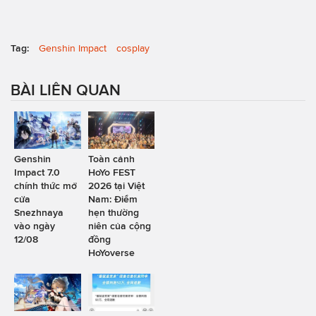
Tag:
Genshin Impact
cosplay
BÀI LIÊN QUAN
Genshin
Toàn cảnh
Impact 7.0
HoYo FEST
chính thức mở
2026 tại Việt
cửa
Nam: Điểm
Snezhnaya
hẹn thường
vào ngày
niên của cộng
12/08
đồng
HoYoverse