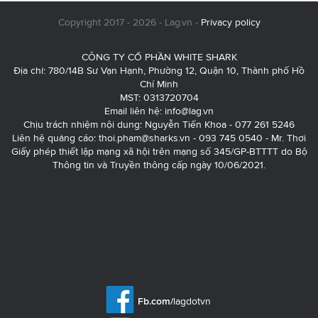
Copyright 2017 - 2026 - Lag.vn -
Privacy policy
CÔNG TY CỔ PHẦN WHITE SHARK
Địa chỉ: 780/14B Sư Vạn Hạnh, Phường 12, Quận 10, Thành phố Hồ
Chí Minh
MST: 0313720704
Email liên hệ:
info@lag.vn
Chịu trách nhiệm nội dung: Nguyễn Tiến Khoa - 077 261 5246
Liên hệ quảng cáo:
thoi.pham@sharks.vn
- 093 745 0540 - Mr. Thơi
Giấy phép thiết lập mạng xã hội trên mạng số 345/GP-BTTTT do Bộ
Thông tin và Truyền thông cấp ngày 10/06/2021.
Fb.com/
lagdotvn