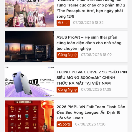
Tung Trailer cực cháy cho phần thứ 2
"The Recapture Arc", hẹn ngày phát
sóng 12/8
Giải trí
07/08/2026 18:32
ASUS ProArt – Hệ sinh thái phần
cứng toàn diện dành cho nhà sáng
tạo chuyên nghiệp
Công Nghệ
07/08/2026 18:02
TECNO POVA CURVE 2 5G “SIÊU PIN
SIÊU MỎNG 8000mAh” CHÍNH
THỨC RA MẮT TẠI VIỆT NAM
Công Nghệ
07/08/2026 17:38
2026 PMPL VN Fall: Team Flash Dẫn
Đầu Sau Vòng League, Ấn Định 16
Đội Vào Finals
eSports
07/08/2026 17:30