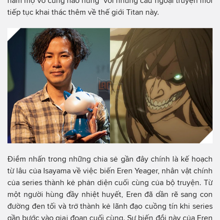
hâm mộ vô cùng hào hứng với những câu ngoại truyện mới
tiếp tục khai thác thêm về thế giới Titan này.
Điểm nhấn trong những chia sẻ gần đây chính là kế hoạch
từ lâu của Isayama về việc biến Eren Yeager, nhân vật chính
của series thành kẻ phản diện cuối cùng của bộ truyện. Từ
một người hùng đầy nhiệt huyết, Eren đã dần rẽ sang con
đường đen tối và trở thành kẻ lãnh đạo cuồng tín khi series
gần bước vào giai đoạn cuối cùng. Sự biến đổi này của Eren