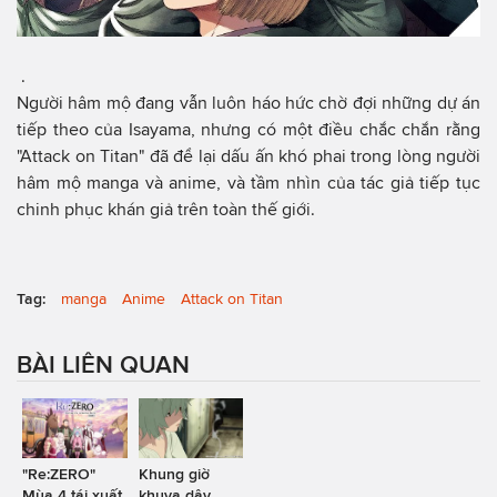
.
Người hâm mộ đang vẫn luôn háo hức chờ đợi những dự án
tiếp theo của Isayama, nhưng có một điều chắc chắn rằng
"Attack on Titan" đã để lại dấu ấn khó phai trong lòng người
hâm mộ manga và anime, và tầm nhìn của tác giả tiếp tục
chinh phục khán giả trên toàn thế giới.
Tag:
manga
Anime
Attack on Titan
BÀI LIÊN QUAN
"Re:ZERO"
Khung giờ
Mùa 4 tái xuất
khuya dậy