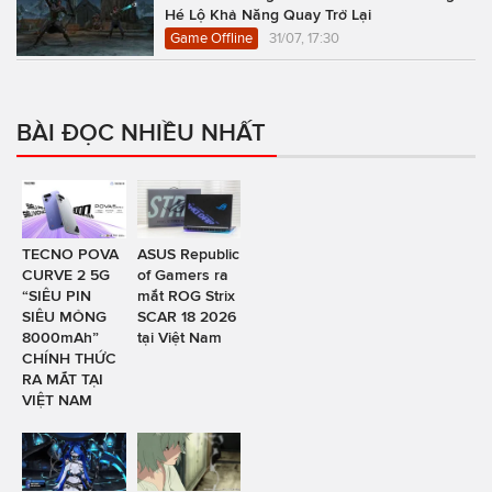
Hé Lộ Khả Năng Quay Trở Lại
Game Offline
31/07, 17:30
BÀI ĐỌC NHIỀU NHẤT
TECNO POVA
ASUS Republic
CURVE 2 5G
of Gamers ra
“SIÊU PIN
mắt ROG Strix
SIÊU MỎNG
SCAR 18 2026
8000mAh”
tại Việt Nam
CHÍNH THỨC
RA MẮT TẠI
VIỆT NAM