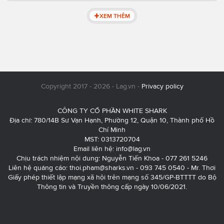
XEM THÊM
Copyright 2017 - 2026 - Lag.vn -
Privacy policy
CÔNG TY CỔ PHẦN WHITE SHARK
Địa chỉ: 780/14B Sư Vạn Hạnh, Phường 12, Quận 10, Thành phố Hồ
Chí Minh
MST: 0313720704
Email liên hệ:
info@lag.vn
Chịu trách nhiệm nội dung: Nguyễn Tiến Khoa - 077 261 5246
Liên hệ quảng cáo:
thoi.pham@sharks.vn
- 093 745 0540 - Mr. Thơi
Giấy phép thiết lập mạng xã hội trên mạng số 345/GP-BTTTT do Bộ
Thông tin và Truyền thông cấp ngày 10/06/2021.