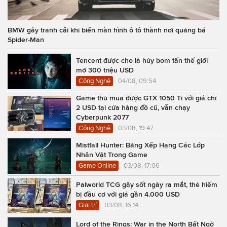
BMW gây tranh cãi khi biến màn hình ô tô thành nơi quảng bá
Spider-Man
Tencent được cho là hủy bom tấn thế giới
mở 300 triệu USD
Công Nghệ
04/08, 09:54
Game thủ mua được GTX 1050 Ti với giá chỉ
2 USD tại cửa hàng đồ cũ, vẫn chạy
Cyberpunk 2077
Công Nghệ
03/08, 19:47
Mistfall Hunter: Bảng Xếp Hạng Các Lớp
Nhân Vật Trong Game
Game Online
03/08, 17:06
Palworld TCG gây sốt ngày ra mắt, thẻ hiếm
bị đầu cơ với giá gần 4.000 USD
Giải trí
03/08, 16:14
Lord of the Rings: War in the North Bất Ngờ