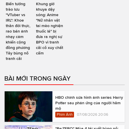
Biến tướng
Khung giờ
trào lưu
khuya dậy
"VTuber vs
sóng: Anime
IRL": Khoe
"Nữ nhân vật
thân đời thực,
tai mèo nghiện
rao bán ảnh
thuốc lá" bị
nhạy cảm
đưa ra nghị sự
khiến cộng
BPO vì tranh
đồng phương
cãi cổ xuy chất
Tây bùng nổ
cấm
tranh cãi
BÀI MỚI TRONG NGÀY
HBO chỉnh sửa hình ảnh series Harry
Potter sau phản ứng của người hâm
mộ
Phim Ảnh
07/08/2026 20:06
"Re:ZERO" Mùa 4 tái xuất bùng nổ: