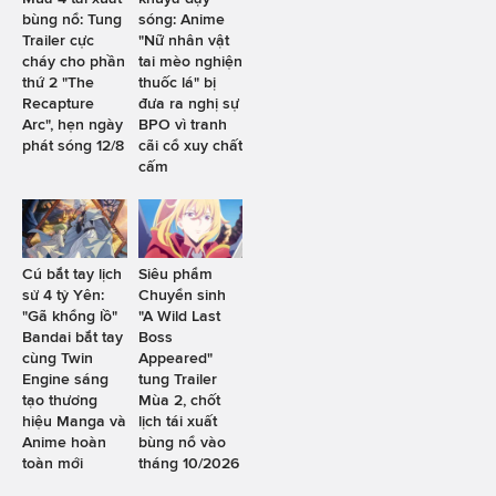
bùng nổ: Tung
sóng: Anime
Trailer cực
"Nữ nhân vật
cháy cho phần
tai mèo nghiện
thứ 2 "The
thuốc lá" bị
Recapture
đưa ra nghị sự
Arc", hẹn ngày
BPO vì tranh
phát sóng 12/8
cãi cổ xuy chất
cấm
Cú bắt tay lịch
Siêu phẩm
sử 4 tỷ Yên:
Chuyển sinh
"Gã khổng lồ"
"A Wild Last
Bandai bắt tay
Boss
cùng Twin
Appeared"
Engine sáng
tung Trailer
tạo thương
Mùa 2, chốt
hiệu Manga và
lịch tái xuất
Anime hoàn
bùng nổ vào
toàn mới
tháng 10/2026