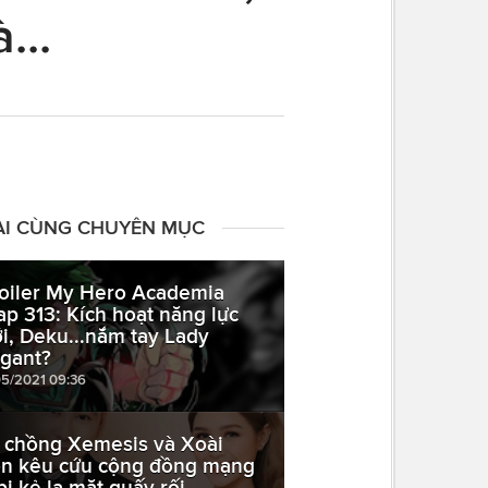
...
ÀI CÙNG CHUYÊN MỤC
oiler My Hero Academia
ap 313: Kích hoạt năng lực
i, Deku...nắm tay Lady
gant?
05/2021 09:36
 chồng Xemesis và Xoài
n kêu cứu cộng đồng mạng
 bị kẻ lạ mặt quấy rối