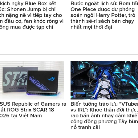
 kịch ngày Blue Box kết
Bước ngoặt lịch sử: Bom tấ
úc: Shonen Jump bị chỉ
One Piece được dự phóng
ích nặng nề vì tiếp tay cho
soán ngôi Harry Potter, trở
n đầu cơ, fan khóc ròng vì
thành sê-ri sách bán chạy
ông mua được tạp chí
nhất mọi thời đại
SUS Republic of Gamers ra
Biến tướng trào lưu "VTube
ắt ROG Strix SCAR 18
vs IRL": Khoe thân đời thực,
026 tại Việt Nam
rao bán ảnh nhạy cảm khiế
cộng đồng phương Tây bù
nổ tranh cãi