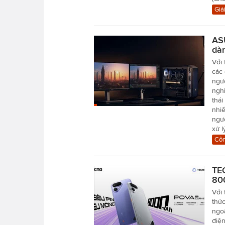
Giải
ASU
dà
Với 
các
ngư
ngh
thái
nhiế
ngư
xử lý
Côn
TE
80
Với 
thứ
ngoặ
điện