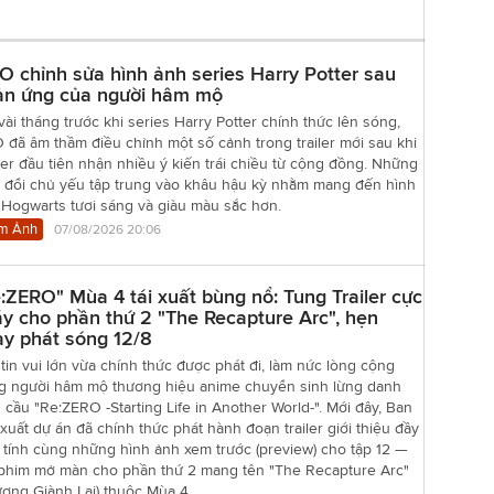
 chỉnh sửa hình ảnh series Harry Potter sau
ản ứng của người hâm mộ
vài tháng trước khi series Harry Potter chính thức lên sóng,
đã âm thầm điều chỉnh một số cảnh trong trailer mới sau khi
er đầu tiên nhận nhiều ý kiến trái chiều từ cộng đồng. Những
y đổi chủ yếu tập trung vào khâu hậu kỳ nhằm mang đến hình
 Hogwarts tươi sáng và giàu màu sắc hơn.
m Ảnh
07/08/2026 20:06
:ZERO" Mùa 4 tái xuất bùng nổ: Tung Trailer cực
y cho phần thứ 2 "The Recapture Arc", hẹn
y phát sóng 12/8
tin vui lớn vừa chính thức được phát đi, làm nức lòng cộng
g người hâm mộ thương hiệu anime chuyển sinh lừng danh
 cầu "Re:ZERO -Starting Life in Another World-". Mới đây, Ban
xuất dự án đã chính thức phát hành đoạn trailer giới thiệu đầy
 tính cùng những hình ảnh xem trước (preview) cho tập 12 —
 phim mở màn cho phần thứ 2 mang tên "The Recapture Arc"
ơng Giành Lại) thuộc Mùa 4.