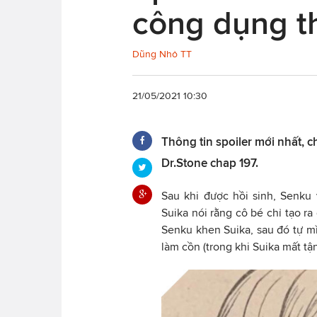
công dụng thậ
Dũng Nhỏ TT
21/05/2021 10:30
Thông tin spoiler mới nhất, c
Dr.Stone chap 197.
Sau khi được hồi sinh, Senku 
Suika nói rằng cô bé chỉ tạo r
Senku khen Suika, sau đó tự mì
làm cồn (trong khi Suika mất tậ