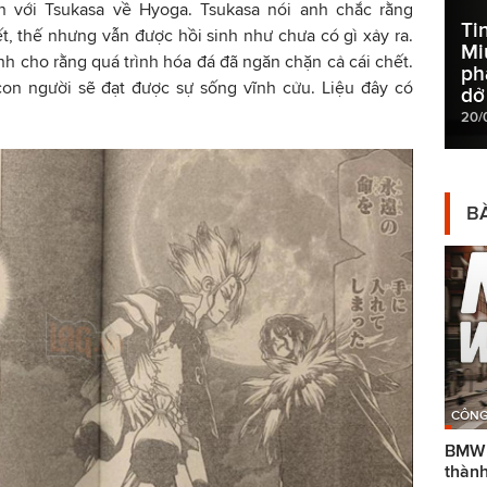
n với Tsukasa về Hyoga. Tsukasa nói anh chắc rằng
Ti
, thế nhưng vẫn được hồi sinh như chưa có gì xảy ra.
Mi
h cho rằng quá trình hóa đá đã ngăn chặn cả cái chết.
ph
on người sẽ đạt được sự sống vĩnh cửu. Liệu đây có
dở
20/
BÀ
CÔNG
BMW g
thành