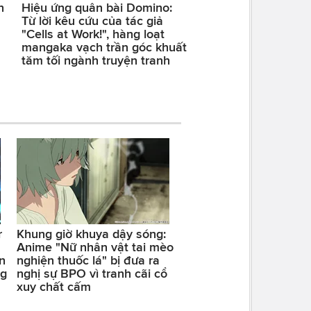
n
Hiệu ứng quân bài Domino:
Từ lời kêu cứu của tác giả
"Cells at Work!", hàng loạt
mangaka vạch trần góc khuất
tăm tối ngành truyện tranh
r
Khung giờ khuya dậy sóng:
Anime "Nữ nhân vật tai mèo
n
nghiện thuốc lá" bị đưa ra
ng
nghị sự BPO vì tranh cãi cổ
xuy chất cấm