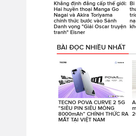
Khẳng định đẳng cấp thế giới:
Bi
Hai huyền thoại Manga Go
th
Nagai và Akira Toriyama
tr
chính thức bước vào Sảnh
nạ
Danh vọng "Giải Oscar truyện
kh
tranh" Eisner
BÀI ĐỌC NHIỀU NHẤT
TECNO POVA CURVE 2 5G
A
“SIÊU PIN SIÊU MỎNG
m
8000mAh” CHÍNH THỨC RA
2
MẮT TẠI VIỆT NAM