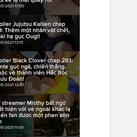
05/2021 17:00
oiler Jujutsu Kaisen chap
9: Thêm một nhân vật chết,
ki hạ gục Ougi!
05/2021 13:15
oiler Black Clover chap 293:
nte gục ngã, chiến thắng
uộc về thành viên Hắc Bộc
ưu Đoàn!
05/2021 12:47
 streamer Misthy bất ngờ
ất hiện với vẻ ngoài khác lạ
iến fan được một phen xôn
o
05/2021 11:00