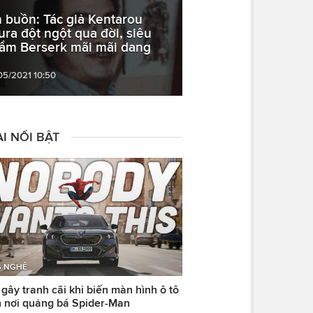
n buồn: Tác giả Kentarou
ura đột ngột qua đời, siêu
ẩm Berserk mãi mãi dang
05/2021 10:50
I NỔI BẬT
 NGHỆ
ây tranh cãi khi biến màn hình ô tô
 nơi quảng bá Spider-Man