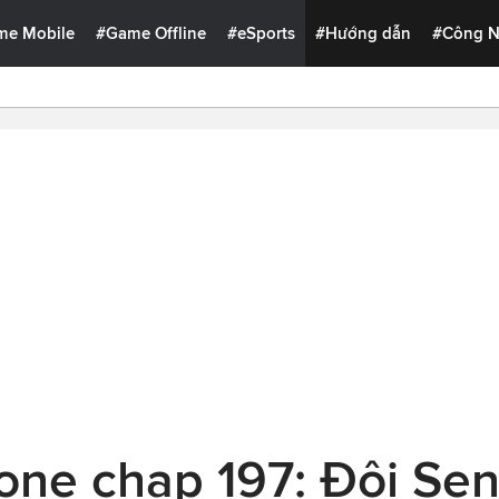
me Mobile
#Game Offline
#eSports
#Hướng dẫn
#Công 
tone chap 197: Đội Sen