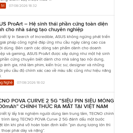
 trí
07/08/2026 18:32
S ProArt – Hệ sinh thái phần cứng toàn diện
nh cho nhà sáng tạo chuyên nghiệp
triết lý In Search of Incredible, ASUS không ngừng phát triển
 giải pháp công nghệ đáp ứng nhu cầu ngày càng cao của
ời dùng. Bên cạnh các dòng sản phẩm dành cho doanh
iệp và gaming, ASUS ProArt được xây dựng như một hệ sinh
 phần cứng chuyên biệt dành cho nhà sáng tạo nội dung,
p ảnh gia, nhà làm phim, kiến trúc sư, designer và những
ời yêu cầu độ chính xác cao về màu sắc cũng như hiệu năng
.
g Nghệ
07/08/2026 18:02
CNO POVA CURVE 2 5G “SIÊU PIN SIÊU MỎNG
00mAh” CHÍNH THỨC RA MẮT TẠI VIỆT NAM
triết lý lấy trải nghiệm người dùng làm trung tâm, TECNO chính
c trình làng TECNO POVA Curve 2 5G đánh dấu một bước
t lớn khi phá vỡ hoàn toàn định kiến “pin dung lượng lớn thì
 thoại phải dày và nặng”.