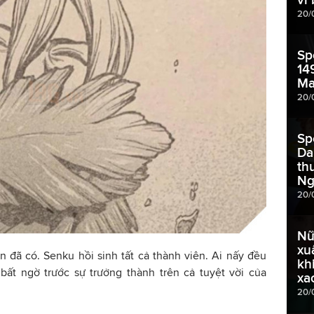
20/
Sp
14
Ma
20/
Sp
Da
th
Ng
20/
Nữ
xu
n đã có. Senku hồi sinh tất cả thành viên. Ai nấy đều
kh
bất ngờ trước sự trưởng thành trên cả tuyệt vời của
xa
20/