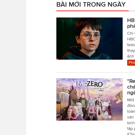
BÀI MỚI TRONG NGÀY
HBO
ph
Chỉ 
HBO 
teas
tha
ảnh
Phi
"Re
chá
ngà
Một 
đồn
toàn
sản 
kịch
tập
(Chư