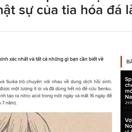
t sự của tia hóa đá là
hính xác nhất và tất cả những gì bạn cần biết về
B
Sp
và Suika trò chuyện với nhau về dung dịch hồi sinh.
ch
a được một lượng ít ỏi và đã dùng hết nó để cứu Senku.
mớ
nh tạo ra nitric acid trong một ngày và mất 16 ngày để
Na
n 7 năm).
21/
Vợ
No
vì