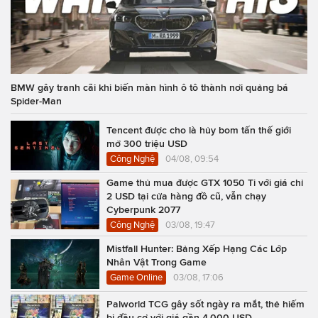
BMW gây tranh cãi khi biến màn hình ô tô thành nơi quảng bá
Spider-Man
Tencent được cho là hủy bom tấn thế giới
mở 300 triệu USD
Công Nghệ
04/08, 09:54
Game thủ mua được GTX 1050 Ti với giá chỉ
2 USD tại cửa hàng đồ cũ, vẫn chạy
Cyberpunk 2077
Công Nghệ
03/08, 19:47
Mistfall Hunter: Bảng Xếp Hạng Các Lớp
Nhân Vật Trong Game
Game Online
03/08, 17:06
Palworld TCG gây sốt ngày ra mắt, thẻ hiếm
bị đầu cơ với giá gần 4.000 USD