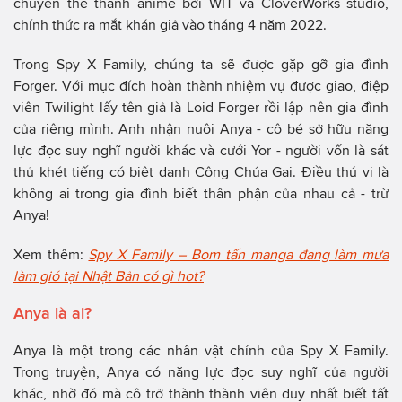
chuyển thể thành anime bởi WIT và CloverWorks studio,
chính thức ra mắt khán giả vào tháng 4 năm 2022.
Trong Spy X Family, chúng ta sẽ được gặp gỡ gia đình
Forger. Với mục đích hoàn thành nhiệm vụ được giao, điệp
viên Twilight lấy tên giả là Loid Forger rồi lập nên gia đình
của riêng mình. Anh nhận nuôi Anya - cô bé sở hữu năng
lực đọc suy nghĩ người khác và cưới Yor - người vốn là sát
thủ khét tiếng có biệt danh Công Chúa Gai. Điều thú vị là
không ai trong gia đình biết thân phận của nhau cả - trừ
Anya!
Xem thêm:
Spy X Family – Bom tấn manga đang làm mưa
làm gió tại Nhật Bản có gì hot?
Anya là ai?
Anya là một trong các nhân vật chính của Spy X Family.
Trong truyện, Anya có năng lực đọc suy nghĩ của người
khác, nhờ đó mà cô trở thành thành viên duy nhất biết tất