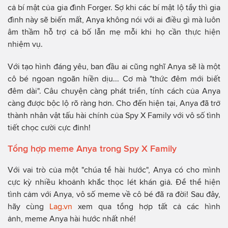
cả bí mật của gia đình Forger. Sợ khi các bí mật lộ tẩy thì gia
đình này sẽ biến mất, Anya không nói với ai điều gì mà luôn
âm thầm hỗ trợ cả bố lẫn mẹ mỗi khi họ cần thực hiện
nhiệm vụ.
Với tạo hình đáng yêu, ban đầu ai cũng nghĩ Anya sẽ là một
cô bé ngoan ngoãn hiền dịu... Cơ mà "thức đêm mới biết
đêm dài". Câu chuyện càng phát triển, tính cách của Anya
càng được bộc lộ rõ ràng hơn. Cho đến hiện tại, Anya đã trở
thành nhân vật tấu hài chính của Spy X Family với vô số tình
tiết chọc cười cực đỉnh!
Tổng hợp meme Anya trong Spy X Family
Với vai trò của một "chúa tể hài hước", Anya có cho mình
cực kỳ nhiều khoảnh khắc thọc lét khán giả. Để thể hiện
tình cảm với Anya, vô số meme về cô bé đã ra đời! Sau đây,
hãy cùng
Lag.vn
xem qua tổng hợp tất cả các hình
ảnh, meme Anya hài hước nhất nhé!