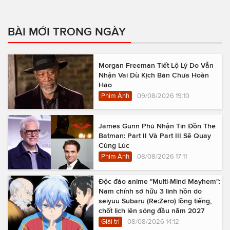
BÀI MỚI TRONG NGÀY
Morgan Freeman Tiết Lộ Lý Do Vẫn
Nhận Vai Dù Kịch Bản Chưa Hoàn
Hảo
Phim Ảnh
09/08/2026 19:10
James Gunn Phủ Nhận Tin Đồn The
Batman: Part II Và Part III Sẽ Quay
Cùng Lúc
Phim Ảnh
08/08/2026 17:11
Độc đáo anime "Multi-Mind Mayhem":
Nam chính sở hữu 3 linh hồn do
seiyuu Subaru (Re:Zero) lồng tiếng,
chốt lịch lên sóng đầu năm 2027
Giải trí
08/08/2026 14:12