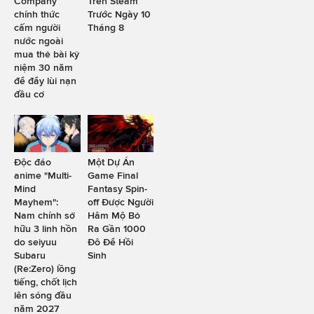
Company
Trên Steam
chính thức
Trước Ngày 10
cấm người
Tháng 8
nước ngoài
mua thẻ bài kỷ
niệm 30 năm
để đẩy lùi nạn
đầu cơ
Độc đáo
Một Dự Án
anime "Multi-
Game Final
Mind
Fantasy Spin-
Mayhem":
off Được Người
Nam chính sở
Hâm Mộ Bỏ
hữu 3 linh hồn
Ra Gần 1000
do seiyuu
Đô Để Hồi
Subaru
Sinh
(Re:Zero) lồng
tiếng, chốt lịch
lên sóng đầu
năm 2027