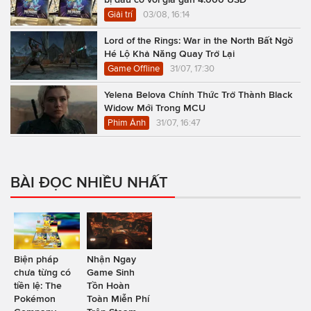
Giải trí
03/08, 16:14
Lord of the Rings: War in the North Bất Ngờ
Hé Lộ Khả Năng Quay Trở Lại
Game Offline
31/07, 17:30
Yelena Belova Chính Thức Trở Thành Black
Widow Mới Trong MCU
Phim Ảnh
31/07, 16:47
BÀI ĐỌC NHIỀU NHẤT
Biện pháp
Nhận Ngay
chưa từng có
Game Sinh
tiền lệ: The
Tồn Hoàn
Pokémon
Toàn Miễn Phí