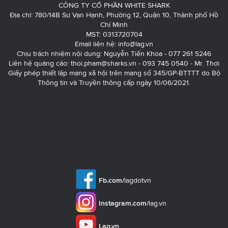
CÔNG TY CỔ PHẦN WHITE SHARK
Địa chỉ: 780/14B Sư Vạn Hạnh, Phường 12, Quận 10, Thành phố Hồ
Chí Minh
MST: 0313720704
Email liên hệ:
info@lag.vn
Chịu trách nhiệm nội dung: Nguyễn Tiến Khoa - 077 261 5246
Liên hệ quảng cáo:
thoi.pham@sharks.vn
- 093 745 0540 - Mr. Thơi
Giấy phép thiết lập mạng xã hội trên mạng số 345/GP-BTTTT do Bộ
Thông tin và Truyền thông cấp ngày 10/06/2021.
Fb.com/
lagdotvn
Instagram.com/
lag.vn
Lag.vn