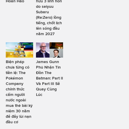
Hoàn Hảo
hữu 3 linh hồn
do seiyuu
Subaru
(Re:Zero) lồng
tiếng, chốt lịch
lên sóng đầu
năm 2027
Biện pháp
James Gunn
chưa từng có
Phủ Nhận Tin
tiền lệ: The
Đồn The
Pokémon
Batman: Part II
Company
Và Part III Sẽ
chính thức
Quay Cùng
cấm người
Lúc
nước ngoài
mua thẻ bài kỷ
niệm 30 năm
để đẩy lùi nạn
đầu cơ