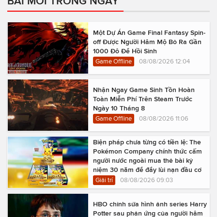
BÀI MỚI TRONG NGÀY
Một Dự Án Game Final Fantasy Spin-
off Được Người Hâm Mộ Bỏ Ra Gần
1000 Đô Để Hồi Sinh
Game Offline
08/08/2026 12:04
Nhận Ngay Game Sinh Tồn Hoàn
Toàn Miễn Phí Trên Steam Trước
Ngày 10 Tháng 8
Game Offline
08/08/2026 11:06
Biện pháp chưa từng có tiền lệ: The
Pokémon Company chính thức cấm
người nước ngoài mua thẻ bài kỷ
niệm 30 năm để đẩy lùi nạn đầu cơ
Giải trí
08/08/2026 09:03
HBO chỉnh sửa hình ảnh series Harry
Potter sau phản ứng của người hâm