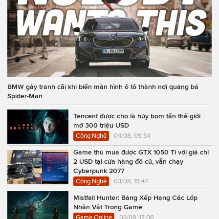
BMW gây tranh cãi khi biến màn hình ô tô thành nơi quảng bá
Spider-Man
Tencent được cho là hủy bom tấn thế giới
mở 300 triệu USD
Công Nghệ
04/08, 09:54
Game thủ mua được GTX 1050 Ti với giá chỉ
2 USD tại cửa hàng đồ cũ, vẫn chạy
Cyberpunk 2077
Công Nghệ
03/08, 19:47
Mistfall Hunter: Bảng Xếp Hạng Các Lớp
Nhân Vật Trong Game
Game Online
03/08, 17:06