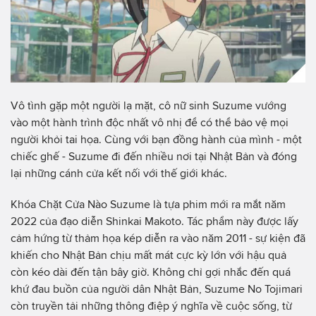
Vô tình gặp một người lạ mặt, cô nữ sinh Suzume vướng
vào một hành trình độc nhất vô nhị để có thể bảo vệ mọi
người khỏi tai họa. Cùng với bạn đồng hành của mình - một
chiếc ghế - Suzume đi đến nhiều nơi tại Nhật Bản và đóng
lại những cánh cửa kết nối với thế giới khác.
Khóa Chặt Cửa Nào Suzume là tựa phim mới ra mắt năm
2022 của đạo diễn Shinkai Makoto. Tác phẩm này được lấy
cảm hứng từ thảm họa kép diễn ra vào năm 2011 - sự kiện đã
khiến cho Nhật Bản chịu mất mát cực kỳ lớn với hậu quả
còn kéo dài đến tận bây giờ. Không chỉ gợi nhắc đến quá
khứ đau buồn của người dân Nhật Bản, Suzume No Tojimari
còn truyền tải những thông điệp ý nghĩa về cuộc sống, từ