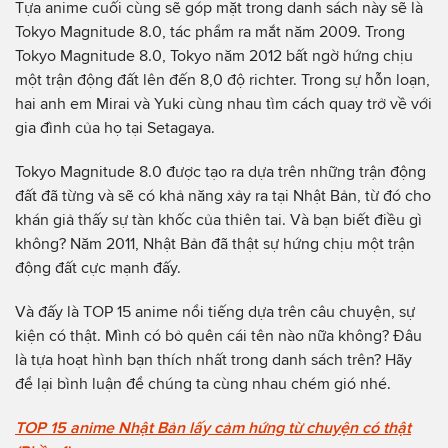
Tựa anime cuối cùng sẽ góp mặt trong danh sách này sẽ là
Tokyo Magnitude 8.0, tác phẩm ra mắt năm 2009. Trong
Tokyo Magnitude 8.0, Tokyo năm 2012 bất ngờ hứng chịu
một trận động đất lên đến 8,0 độ richter. Trong sự hỗn loạn,
hai anh em Mirai và Yuki cùng nhau tìm cách quay trở về với
gia đình của họ tại Setagaya.
Tokyo Magnitude 8.0 được tạo ra dựa trên những trận động
đất đã từng và sẽ có khả năng xảy ra tại Nhật Bản, từ đó cho
khán giả thấy sự tàn khốc của thiên tai. Và bạn biết điều gì
không? Năm 2011, Nhật Bản đã thật sự hứng chịu một trận
động đất cực mạnh đấy.
Và đấy là TOP 15 anime nổi tiếng dựa trên câu chuyện, sự
kiện có thật. Mình có bỏ quên cái tên nào nữa không? Đâu
là tựa hoạt hình bạn thích nhất trong danh sách trên? Hãy
để lại bình luận để chúng ta cùng nhau chém gió nhé.
TOP 15 anime Nhật Bản lấy cảm hứng từ chuyện có thật