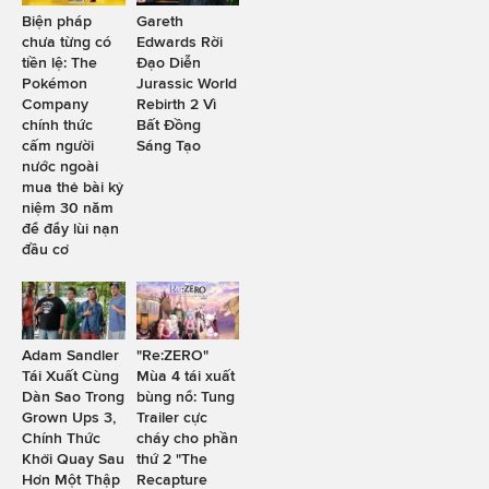
Biện pháp
Gareth
chưa từng có
Edwards Rời
tiền lệ: The
Đạo Diễn
Pokémon
Jurassic World
Company
Rebirth 2 Vì
chính thức
Bất Đồng
cấm người
Sáng Tạo
nước ngoài
mua thẻ bài kỷ
niệm 30 năm
để đẩy lùi nạn
đầu cơ
Adam Sandler
"Re:ZERO"
Tái Xuất Cùng
Mùa 4 tái xuất
Dàn Sao Trong
bùng nổ: Tung
Grown Ups 3,
Trailer cực
Chính Thức
cháy cho phần
Khởi Quay Sau
thứ 2 "The
Hơn Một Thập
Recapture