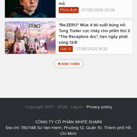
mộ
Phim Ảnh
07/08/2026 20:06
"Re:ZERO" Mùa 4 tái xuất bùng nổ:
Tung Trailer cực cháy cho phần thứ 2
"The Recapture Arc", hẹn ngày phát
sóng 12/8
Giải trí
07/08/2026 18:32
XEM THÊM
Copyright 2017 - 2026 - Lag.vn -
Privacy policy
CÔNG TY CỔ PHẦN WHITE SHARK
Địa chỉ: 780/14B Sư Vạn Hạnh, Phường 12, Quận 10, Thành phố Hồ
Chí Minh