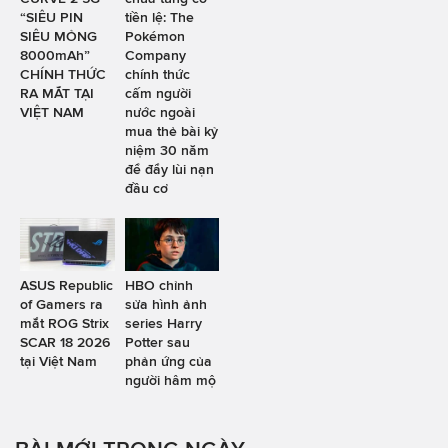
“SIÊU PIN
tiền lệ: The
SIÊU MỎNG
Pokémon
8000mAh”
Company
CHÍNH THỨC
chính thức
RA MẮT TẠI
cấm người
VIỆT NAM
nước ngoài
mua thẻ bài kỷ
niệm 30 năm
để đẩy lùi nạn
đầu cơ
ASUS Republic
HBO chỉnh
of Gamers ra
sửa hình ảnh
mắt ROG Strix
series Harry
SCAR 18 2026
Potter sau
tại Việt Nam
phản ứng của
người hâm mộ