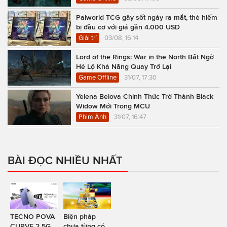
Palworld TCG gây sốt ngày ra mắt, thẻ hiếm
bị đầu cơ với giá gần 4.000 USD
Giải trí
03/08, 16:14
Lord of the Rings: War in the North Bất Ngờ
Hé Lộ Khả Năng Quay Trở Lại
Game Offline
31/07, 17:30
Yelena Belova Chính Thức Trở Thành Black
Widow Mới Trong MCU
Phim Ảnh
31/07, 16:47
BÀI ĐỌC NHIỀU NHẤT
TECNO POVA
Biện pháp
CURVE 2 5G
chưa từng có