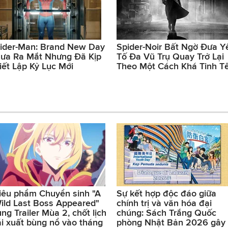
ider-Man: Brand New Day
Spider-Noir Bất Ngờ Đưa Y
ưa Ra Mắt Nhưng Đã Kịp
Tố Đa Vũ Trụ Quay Trở Lại
iết Lập Kỷ Lục Mới
Theo Một Cách Khá Tinh T
iêu phẩm Chuyển sinh "A
Sự kết hợp độc đáo giữa
ild Last Boss Appeared"
chính trị và văn hóa đại
ung Trailer Mùa 2, chốt lịch
chúng: Sách Trắng Quốc
ái xuất bùng nổ vào tháng
phòng Nhật Bản 2026 gây