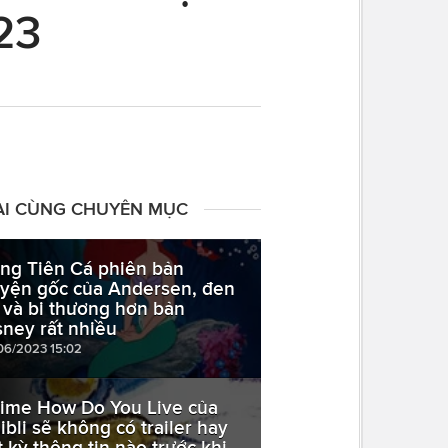
23
ÀI CÙNG CHUYÊN MỤC
ng Tiên Cá phiên bản
uyện gốc của Andersen, đen
i và bi thương hơn bản
sney rất nhiều
06/2023 15:02
ime How Do You Live của
ibli sẽ không có trailer hay
t kỳ thông tin nào trước khi