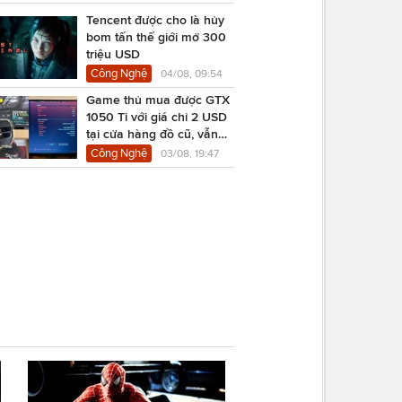
Tencent được cho là hủy
bom tấn thế giới mở 300
triệu USD
Công Nghệ
04/08, 09:54
Game thủ mua được GTX
1050 Ti với giá chỉ 2 USD
tại cửa hàng đồ cũ, vẫn
chạy Cyberpunk 2077
Công Nghệ
03/08, 19:47