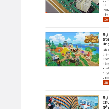
dùng
tới
RAM
này
Côn
Sự 
tro
ứng
Dù l
thế 
Cros
hàng
xuất
huyn
gam
Giải
Sự 
ch
gây