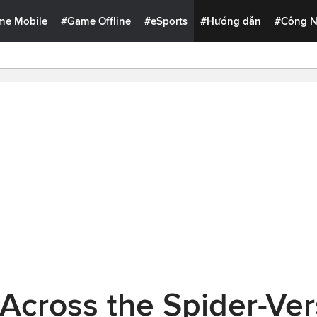
me Mobile
#Game Offline
#eSports
#Hướng dẫn
#Công 
Across the Spider-Ve