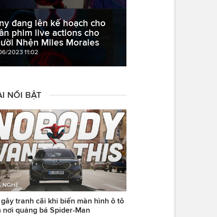
ny đang lên kế hoạch cho
ần phim live actions cho
ười Nhện Miles Morales
06/2023 11:02
I NỔI BẬT
 NGHỆ
ây tranh cãi khi biến màn hình ô tô
 nơi quảng bá Spider-Man