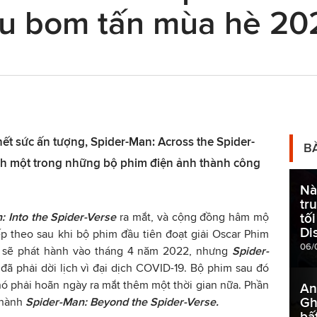
iêu bom tấn mùa hè 20
t sức ấn tượng, Spider-Man: Across the Spider-
B
ành một trong những bộ phim điện ảnh thành công
Nà
tr
: Into the Spider-Verse
ra mắt, và cộng đồng hâm mộ
tố
Di
p theo sau khi bộ phim đầu tiên đoạt giải Oscar Phim
06/
ra sẽ phát hành vào tháng 4 năm 2022, nhưng
Spider-
đã phải dời lịch vì đại dịch COVID-19. Bộ phim sau đó
nó phải hoãn ngày ra mắt thêm một thời gian nữa. Phần
An
Gh
thành
Spider-Man: Beyond the Spider-Verse.
bấ