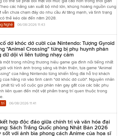
 có thể sẽ phải đối mặt với mức giá cao hơn trong thời gian
. Theo các hãng sản xuất bộ nhớ lớn, khủng hoảng nguồn cung
 vẫn chưa chạm đáy do nhu cầu AI tăng mạnh, và tình trạng
 có thể kéo dài đến năm 2028.
g Nghệ
06/08/2026 11:43
cố dở khóc dở cười của Nintendo: Tượng Gyroid
ng "Animal Crossing" từng bị phụ huynh phản
 dữ dội vì liên tưởng nhạy cảm
à một trong những thương hiệu game gia đình nổi tiếng nhất
giới với hình ảnh trong sáng và thân thiện, tựa game "Animal
sing" của hãng Nintendo từng khiến tổng đài hỗ trợ khách
 của hãng rơi vào tình cảnh "dở khóc dở cười". Nguyên nhân
 phát từ vô số cuộc gọi phàn nàn gay gắt của các bậc phụ
h liên quan đến một vật phẩm trang trí quen thuộc trong
e.
 trí
06/08/2026 11:41
kết hợp độc đáo giữa chính trị và văn hóa đại
úng: Sách Trắng Quốc phòng Nhật Bản 2026
 sốt với ảnh bìa phong cách Anime của họa sĩ