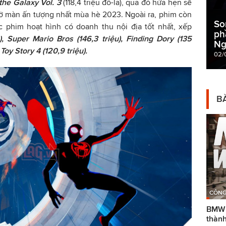
the Galaxy Vol. 3
(118,4 triệu đô-la), qua đó hứa hẹn sẽ
ở màn ấn tượng nhất mùa hè 2023. Ngoài ra, phim còn
So
ác phim hoạt hình có doanh thu nội địa tốt nhất, xếp
ph
u), Super Mario Bros (146,3 triệu), Finding Dory (135
Ng
à
Toy Story 4 (120,9 triệu).
02/
BÀ
CÔNG
BMW g
thành