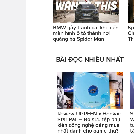
BMW gây tranh cãi khi biến
Sp
màn hình ô tô thành nơi
Ch
quảng bá Spider-Man
Th
BÀI ĐỌC NHIỀU NHẤT
Review UGREEN x Honkai:
S
Star Rail – Bộ sưu tập phụ
W
kiện công nghệ đáng mua
t
nhất dành cho game thủ?
t