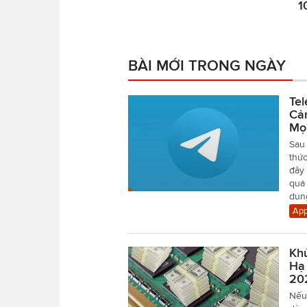
1
BÀI MỚI TRONG NGÀY
Tel
Cả
Mọ
Sau 
thức
đây 
quả 
dung
App
Kh
Hạ 
20
Nếu 