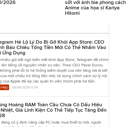
0/2026
sốt với ảnh bìa phong cách
Anime của họa sĩ Kariya
Hitomi
egram Hé Lộ Lý Do Bị Gỡ Khỏi App Store: CEO
nh Báo Chiêu Tống Tiền Mới Có Thể Nhắm Vào
i Ứng Dụng
nhiều giờ bất ngờ biến mất khỏi App Store, Telegram đã chính
 lên tiếng về nguyên nhân sự việc. Theo CEO Pavel Durov,
không phải lỗi từ hệ thống kiểm duyệt của nền tảng mà là kết
của một chiêu trò tống tiền mới, lợi dụng chính sách xử lý nội
 của Apple để ép các quản trị viên nhóm phải trả tiền.
 Hay
06/08/2026 11:54
ủng Hoảng RAM Toàn Cầu Chưa Có Dấu Hiệu
Nhiệt, Giá Linh Kiện Có Thể Tiếp Tục Tăng Đến
28
đang có ý định nâng cấp PC hoặc mua thiết bị mới, người