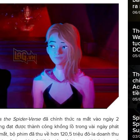
ra 
06/
Th
Wa
tụ
D
05/
Th
ch
Ac
ti
05/
Sp
s the Spider-Verse
đã chính thức ra mắt vào ngày 2
Sp
ng đạt được thành công khổng lồ trong vài ngày phát
Su
 mắt, bộ phim đã thu về hơn 120,5 triệu đô-la doanh thu
03/