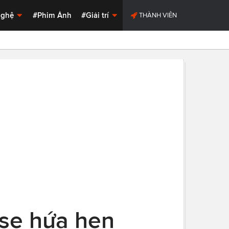
Nghệ
#Phim Ảnh
#Giải trí
THÀNH VIÊN
rse hứa hẹn