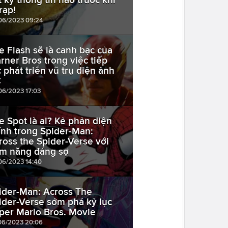
rạp!
06/2023 09:24
e Flash sẽ là canh bạc của
rner Bros trong việc tiếp
c phát triển vũ trụ điện ảnh
C
06/2023 17:03
e Spot là ai? Kẻ phản diện
ính trong Spider-Man:
ross the Spider-Verse với
ềm năng đáng sợ
06/2023 14:40
ider-Man: Across The
ider-Verse sớm phá kỷ lục
per Mario Bros. Movie
06/2023 20:06