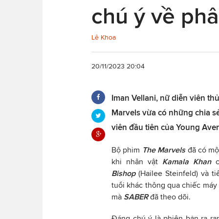
chú ý về ph
Lê Khoa
20/11/2023 20:04
Iman Vellani, nữ diễn viên th
Marvels vừa có những chia sẻ
viên đầu tiên của Young Ave
Bộ phim
The Marvels
đã có một
khi nhân vật
Kamala Khan
Bishop
(Hailee Steinfeld) và 
tuổi khác thông qua chiếc máy 
mà
SABER
đã theo dõi.
Đáng chú ý là phiên bản ra rạ