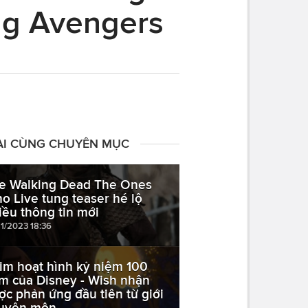
ng Avengers
ÀI CÙNG CHUYÊN MỤC
e Walking Dead The Ones
o Live tung teaser hé lộ
iều thông tin mới
11/2023 18:36
im hoạt hình kỷ niệm 100
m của Disney - Wish nhận
ợc phản ứng đầu tiên từ giới
uyên môn