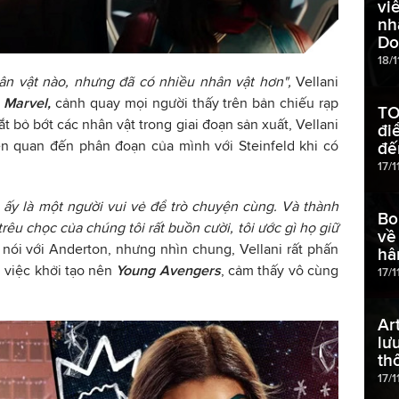
vi
nh
D
18/1
ân vật nào, nhưng đã có nhiều nhân vật hơn",
Vellani
 Marvel,
cảnh quay mọi người thấy trên bản chiếu rạp
TO
ắt bỏ bớt các nhân vật trong giai đoạn sản xuất, Vellani
đi
ên quan đến phân đoạn của mình với Steinfeld khi có
đế
17/
ô ấy là một người vui vẻ để trò chuyện cùng. Và thành
Bo
trêu chọc của chúng tôi rất buồn cười, tôi ước gì họ giữ
về
 nói với Anderton, nhưng nhìn chung, Vellani rất phấn
hâ
g việc khởi tạo nên
Young Avengers
, cảm thấy vô cùng
17/1
Ar
lư
th
17/1