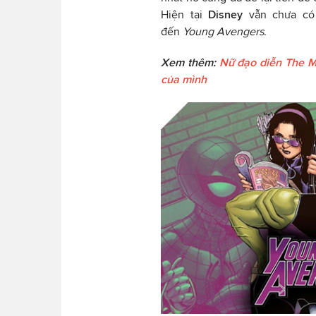
Hiện tại
Disney
vẫn chưa có 
đến
Young Avengers
.
Xem thêm:
Nữ đạo diễn The M
của mình