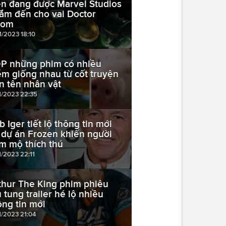
ên đang được Marvel Studios
ắm đến cho vai Doctor
oom
1/2023 18:10
P những phim có nhiều
ểm giống nhau từ cốt truyện
n tên nhân vật
11/2023 22:35
b Iger tiết lộ thông tin mới
 dự án Frozen khiến người
m mộ thích thú
1/2023 22:11
thur The King phim phiêu
u tung trailer hé lộ nhiều
ông tin mới
1/2023 21:04