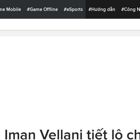
me Mobile
#Game Offline
#eSports
#Hướng dẫn
#Công 
Iman Vellani tiết lộ ch