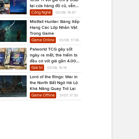
tại cửa hàng đồ cũ, vẫn
chạy Cyberpunk 2077
Công Nghệ
03/08, 19:47
Mistfall Hunter: Bảng Xếp
Hạng Các Lớp Nhân Vật
Trong Game
Game Online
03/08, 17:06
Palworld TCG gây sốt
ngày ra mắt, thẻ hiếm bị
đầu cơ với giá gần 4.000
USD
Giải trí
03/08, 16:14
Lord of the Rings: War in
the North Bất Ngờ Hé Lộ
Khả Năng Quay Trở Lại
Game Offline
31/07, 17:30