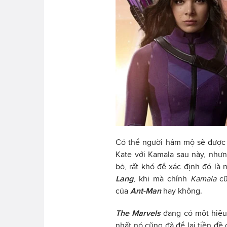
Có thể người hâm mộ sẽ được 
Kate với Kamala sau này, như
bỏ, rất khó để xác định đó là 
Lang
, khi mà chính
Kamala
cũ
của
Ant-Man
hay không.
The Marvels
đang có một hiệu 
nhất nó cũng đã để lại tiền đề