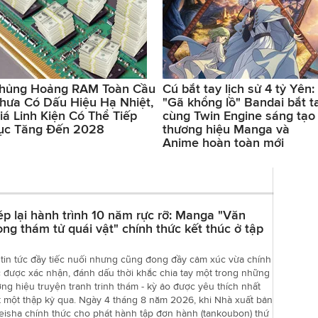
hủng Hoảng RAM Toàn Cầu
Cú bắt tay lịch sử 4 tỷ Yên:
hưa Có Dấu Hiệu Hạ Nhiệt,
"Gã khổng lồ" Bandai bắt t
iá Linh Kiện Có Thể Tiếp
cùng Twin Engine sáng tạo
ục Tăng Đến 2028
thương hiệu Manga và
Anime hoàn toàn mới
p lại hành trình 10 năm rực rỡ: Manga "Văn
ng thám tử quái vật" chính thức kết thúc ở tập
tin tức đầy tiếc nuối nhưng cũng đong đầy cảm xúc vừa chính
 được xác nhận, đánh dấu thời khắc chia tay một trong những
ng hiệu truyện tranh trinh thám - kỳ ảo được yêu thích nhất
t một thập kỷ qua. Ngày 4 tháng 8 năm 2026, khi Nhà xuất bản
eisha chính thức cho phát hành tập đơn hành (tankoubon) thứ