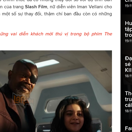
19/1
on của trang
Slash Film
, nữ diễn viên Iman Vellani cho
a một số sự thay đổi, thậm chí ban đầu còn có những
Hu
tậ
Những vai diễn khách mời thú vị trong bộ phim The
tr
19/1
Đạ
sẻ
Kil
18/
Th
tr
cá
18/1
Fa