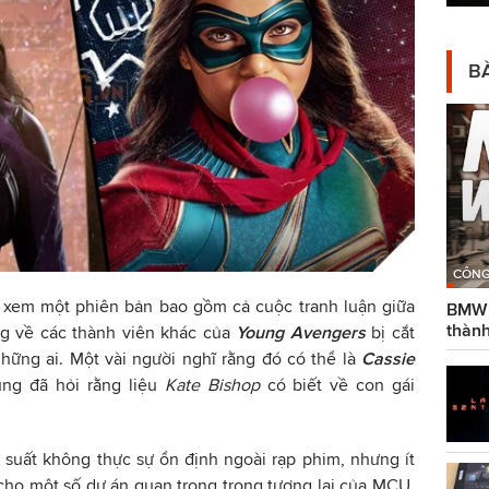
BÀ
CÔNG
xem một phiên bản bao gồm cả cuộc tranh luận giữa
BMW g
thành
ng về các thành viên khác của
Young Avengers
bị cắt
những ai. Một vài người nghĩ rằng đó có thể là
Cassie
ng đã hỏi rằng liệu
Kate Bishop
có biết về con gái
suất không thực sự ổn định ngoài rạp phim, nhưng ít
 cho một số dự án quan trọng trong tương lai của MCU.