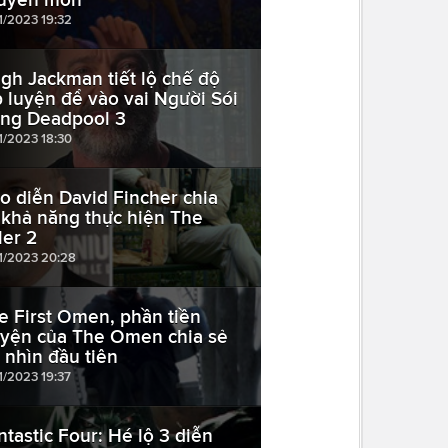
1/2023 19:32
gh Jackman tiết lộ chế độ
p luyện để vào vai Người Sói
ong Deadpool 3
1/2023 18:30
o diễn David Fincher chia
 khả năng thực hiện The
ler 2
11/2023 20:28
e First Omen, phần tiền
uyện của The Omen chia sẻ
i nhìn đầu tiên
1/2023 19:37
ntastic Four: Hé lộ 3 diễn