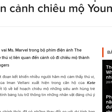
ân cảnh chiêu mộ You
ủ vai Ms. Marvel trong bộ phim điện ảnh The
B
 thú vị liên quan đến cảnh cô đi chiêu mộ thành
ngers
Th
Wh
 đoạn kết khiến nhiều người hâm mộ cảm thấy thú vị,
nh
20/
của Iman Vellani xuất hiện trong căn hộ của
Kate
tiết lộ về kế hoạch chiêu mộ những siêu anh hùng trẻ
tính bảng lưu trữ thông tin những nhân vật đáng chú ý
Ph
nă
đư
ch
p chính thức đã có những thay đổi so với dự tính ban