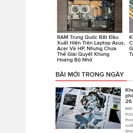
RAM Trung Quốc Bắt Đầu
K
Xuất Hiện Trên Laptop Asus,
C
Acer Và HP, Nhưng Chưa
G
Thể Giải Quyết Khủng
T
Hoảng Bộ Nhớ
BÀI MỚI TRONG NGÀY
Khé
phò
26
Một 
thức
thươ
suố
Shu