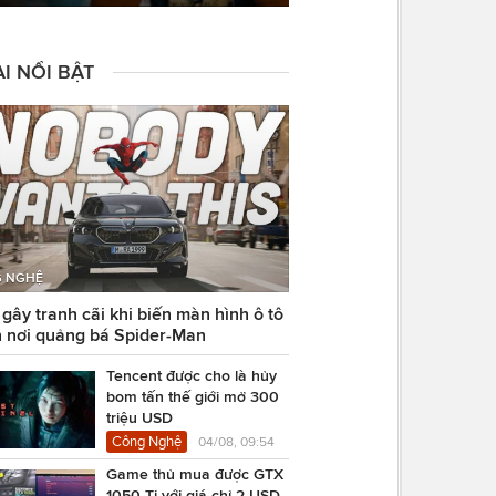
I NỔI BẬT
 NGHỆ
ây tranh cãi khi biến màn hình ô tô
 nơi quảng bá Spider-Man
Tencent được cho là hủy
bom tấn thế giới mở 300
triệu USD
Công Nghệ
04/08, 09:54
Game thủ mua được GTX
1050 Ti với giá chỉ 2 USD