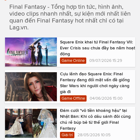
Final Fantasy - Tổng hợp tin tức, hình ảnh,
video clips nhanh nhất, sự kiện mới nhất liên
quan đến Final Fantasy hot nhất chỉ có tại
Lag.vn.
Square Enix khai tử Final Fantasy VII:
Ever Crisis sau chưa đầy ba năm hoạt
động
Game Online
09/07/2026 15:29
Cựu lãnh đạo Square Enix: Final
Fantasy đang đối mặt vấn đề giống
Star Wars khi người chơi ngày càng
già đi
Game Offline
04/06/2026 15:00
Đám cưới "vô tiền khoáng hậu" tại
Nhật Bản: Khi cô dâu sánh đôi cùng
chú rể búp bê từ thế giới Final
Fantasy
Giải trí
28/05/2026 10:05