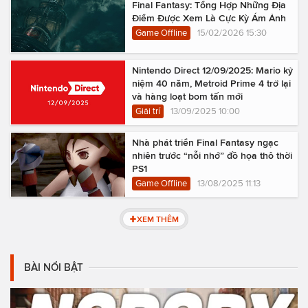
Final Fantasy: Tổng Hợp Những Địa
Điểm Được Xem Là Cực Kỳ Ám Ảnh
Game Offline
15/02/2026 15:30
Nintendo Direct 12/09/2025: Mario kỷ
niệm 40 năm, Metroid Prime 4 trở lại
và hàng loạt bom tấn mới
Giải trí
13/09/2025 10:00
Nhà phát triển Final Fantasy ngạc
nhiên trước “nỗi nhớ” đồ họa thô thời
PS1
Game Offline
13/08/2025 11:13
XEM THÊM
BÀI NỔI BẬT