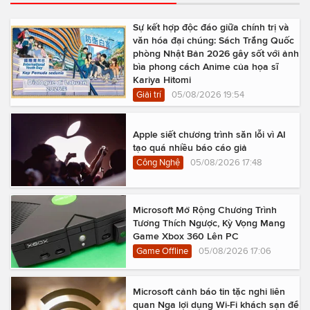
Sự kết hợp độc đáo giữa chính trị và
văn hóa đại chúng: Sách Trắng Quốc
phòng Nhật Bản 2026 gây sốt với ảnh
bìa phong cách Anime của họa sĩ
Kariya Hitomi
Giải trí
05/08/2026 19:54
Apple siết chương trình săn lỗi vì AI
tạo quá nhiều báo cáo giả
Công Nghệ
05/08/2026 17:48
Microsoft Mở Rộng Chương Trình
Tương Thích Ngược, Kỳ Vọng Mang
Game Xbox 360 Lên PC
Game Offline
05/08/2026 17:06
Microsoft cảnh báo tin tặc nghi liên
quan Nga lợi dụng Wi-Fi khách sạn để