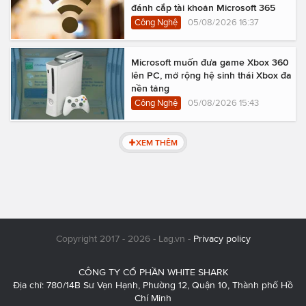
đánh cắp tài khoản Microsoft 365
Công Nghệ
05/08/2026 16:37
Microsoft muốn đưa game Xbox 360
lên PC, mở rộng hệ sinh thái Xbox đa
nền tảng
Công Nghệ
05/08/2026 15:43
XEM THÊM
Copyright 2017 - 2026 - Lag.vn -
Privacy policy
CÔNG TY CỔ PHẦN WHITE SHARK
Địa chỉ: 780/14B Sư Vạn Hạnh, Phường 12, Quận 10, Thành phố Hồ
Chí Minh