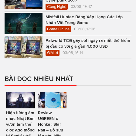
Cyberpunk 2077
Công Nghệ
03/08, 19:47
Mistfall Hunter: Bảng Xếp Hạng Các Lớp
Nhân Vật Trong Game
Game Online
03/08, 17:06
Palworld TCG gây sốt ngày ra mắt, thẻ hiếm
bị đầu cơ với giá gần 4.000 USD
Giải trí
03/08, 16:14
BÀI ĐỌC NHIỀU NHẤT
Hiện tượng âm
Review
nhạc Nhật Bản
UGREEN x
vươn tầm thế
Honkai: Star
giới: Ado thống
Rail – Bộ sưu
trị Spotify, trở
tập phụ kiện