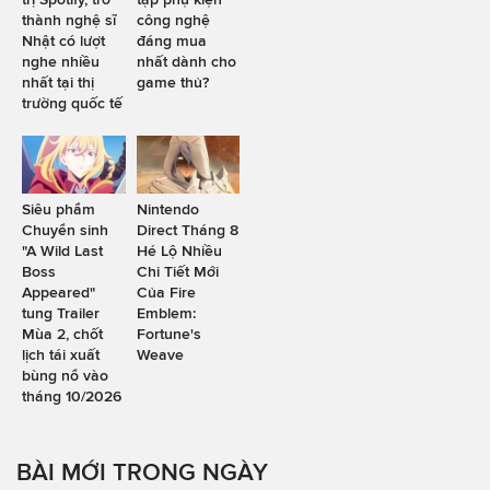
thành nghệ sĩ
công nghệ
Nhật có lượt
đáng mua
nghe nhiều
nhất dành cho
nhất tại thị
game thủ?
trường quốc tế
Siêu phẩm
Nintendo
Chuyển sinh
Direct Tháng 8
"A Wild Last
Hé Lộ Nhiều
Boss
Chi Tiết Mới
Appeared"
Của Fire
tung Trailer
Emblem:
Mùa 2, chốt
Fortune's
lịch tái xuất
Weave
bùng nổ vào
tháng 10/2026
BÀI MỚI TRONG NGÀY