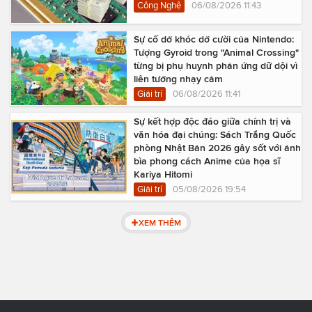
Công Nghệ
06/08/2026 11:43
Sự cố dở khóc dở cười của Nintendo:
Tượng Gyroid trong "Animal Crossing"
từng bị phụ huynh phản ứng dữ dội vì
liên tưởng nhạy cảm
Giải trí
06/08/2026 11:41
Sự kết hợp độc đáo giữa chính trị và
văn hóa đại chúng: Sách Trắng Quốc
phòng Nhật Bản 2026 gây sốt với ảnh
bìa phong cách Anime của họa sĩ
Kariya Hitomi
Giải trí
05/08/2026 19:54
XEM THÊM