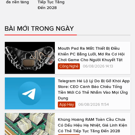
đa nền tảng
Tiếp Tục Tăng
Đến 2028
BÀI MỚI TRONG NGÀY
Mouth Pad Ra Mắt: Thiết Bị Điều
Khiển PC Bằng Lưỡi, Mở Ra Cơ Hội
Chơi Game Cho Người Khuyết Tật
Công Nghệ
06/08/2026 14:13
Telegram Hé Lộ Lý Do Bị Gỡ Khỏi App
Store: CEO Cảnh Báo Chiêu Tống
Tiền Mới Có Thể Nhắm Vào Mọi Ứng
Dụng
App Hay
06/08/2026 11:54
Khủng Hoảng RAM Toàn Cầu Chưa
Có Dấu Hiệu Hạ Nhiệt, Giá Linh Kiện
Có Thể Tiếp Tục Tăng Đến 2028