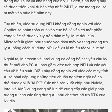
trong hiệu suất và khả năng của nó. Dự kiến, tính năng này
sẽ được triển khai từ bản cập nhật 24H2, được mong đợi sẽ
ra mắt vào mùa hè năm nay.
Tuy nhiên, việc sử dụng NPU không đồng nghĩa với việc
Copilot sẽ hoàn toàn dựa vào cục bộ, vì vẫn có một phần
công việc sẽ được xử lý trên đám mây. Mục tiêu của
Microsoft là giảm phụ thuộc vào đám mây và tăng cường trợ
lý AI bằng cách sử dụng NPU để xử lý nhiều tác vụ cục bộ.
Ngoài ra, Microsoft và Intel cũng đã công bố các yêu cầu kỹ
thuật mới cho PC AI, bao gồm việc tích hợp NPU và các yêu
cầu về hiệu suất. Điều này đồng nghĩa với việc các máy tính
AI sẽ phải đáp ứng những tiêu chuẩn nghiêm ngặt để có
thể được gọi là "AI PC". Các nhà sản xuất chip như Nvidia,
Intel và AMD cũng đang nỗ lực để cung cấp các giải pháp
tương tự cho các ứng dụng AI, như chatbot hỗ trợ RTX của
Nvidia.