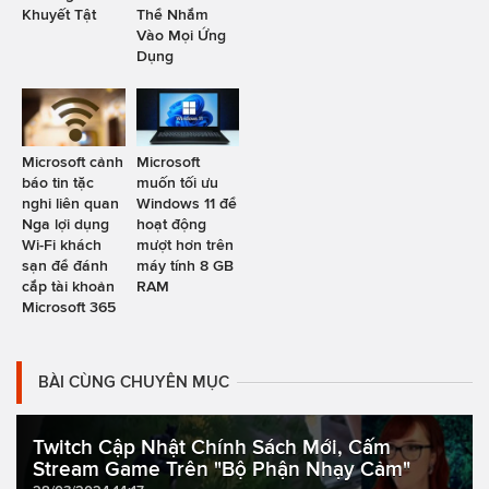
Khuyết Tật
Thể Nhắm
Vào Mọi Ứng
Dụng
Microsoft cảnh
Microsoft
báo tin tặc
muốn tối ưu
nghi liên quan
Windows 11 để
Nga lợi dụng
hoạt động
Wi-Fi khách
mượt hơn trên
sạn để đánh
máy tính 8 GB
cắp tài khoản
RAM
Microsoft 365
BÀI CÙNG CHUYÊN MỤC
Twitch Cập Nhật Chính Sách Mới, Cấm
Stream Game Trên "Bộ Phận Nhạy Cảm"