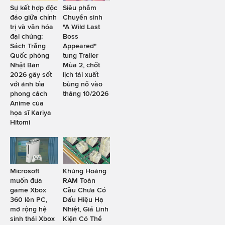
Sự kết hợp độc
Siêu phẩm
đáo giữa chính
Chuyển sinh
trị và văn hóa
"A Wild Last
đại chúng:
Boss
Sách Trắng
Appeared"
Quốc phòng
tung Trailer
Nhật Bản
Mùa 2, chốt
2026 gây sốt
lịch tái xuất
với ảnh bìa
bùng nổ vào
phong cách
tháng 10/2026
Anime của
họa sĩ Kariya
Hitomi
Microsoft
Khủng Hoảng
muốn đưa
RAM Toàn
game Xbox
Cầu Chưa Có
360 lên PC,
Dấu Hiệu Hạ
mở rộng hệ
Nhiệt, Giá Linh
sinh thái Xbox
Kiện Có Thể