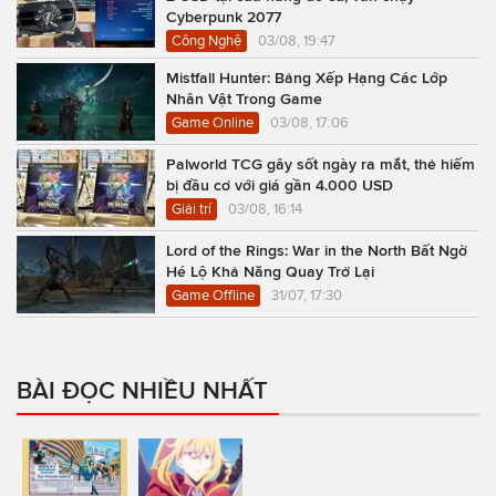
Cyberpunk 2077
Công Nghệ
03/08, 19:47
Mistfall Hunter: Bảng Xếp Hạng Các Lớp
Nhân Vật Trong Game
Game Online
03/08, 17:06
Palworld TCG gây sốt ngày ra mắt, thẻ hiếm
bị đầu cơ với giá gần 4.000 USD
Giải trí
03/08, 16:14
Lord of the Rings: War in the North Bất Ngờ
Hé Lộ Khả Năng Quay Trở Lại
Game Offline
31/07, 17:30
BÀI ĐỌC NHIỀU NHẤT