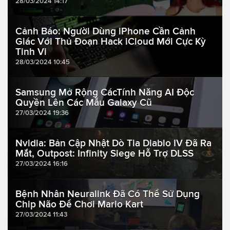
28/03/2024 14:17
Cảnh Báo: Người Dùng iPhone Cần Cảnh
Giác Với Thủ Đoạn Hack iCloud Mới Cực Kỳ
Tinh Vi
28/03/2024 10:45
Samsung Mở Rộng CácTính Năng AI Độc
Quyền Lên Các Mẫu Galaxy Cũ
27/03/2024 19:36
Nvidia: Bản Cập Nhật Dò Tia Diablo IV Đã Ra
Mắt, Outpost: Infinity Siege Hỗ Trợ DLSS
27/03/2024 16:16
Bệnh Nhân Neuralink Đã Có Thể Sử Dụng
Chip Não Để Chơi Mario Kart
27/03/2024 11:43