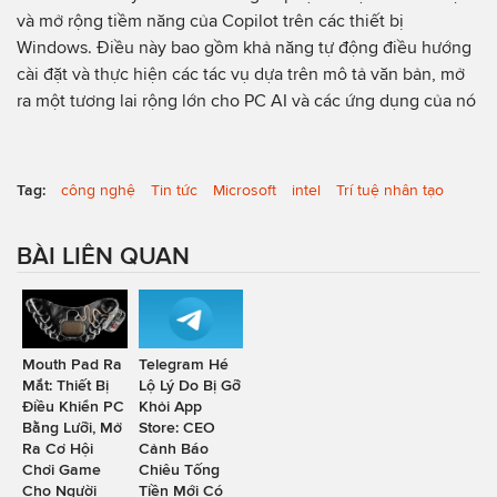
và mở rộng tiềm năng của Copilot trên các thiết bị
Windows. Điều này bao gồm khả năng tự động điều hướng
cài đặt và thực hiện các tác vụ dựa trên mô tả văn bản, mở
ra một tương lai rộng lớn cho PC AI và các ứng dụng của nó
Tag:
công nghệ
Tin tức
Microsoft
intel
Trí tuệ nhân tạo
BÀI LIÊN QUAN
Mouth Pad Ra
Telegram Hé
Mắt: Thiết Bị
Lộ Lý Do Bị Gỡ
Điều Khiển PC
Khỏi App
Bằng Lưỡi, Mở
Store: CEO
Ra Cơ Hội
Cảnh Báo
Chơi Game
Chiêu Tống
Cho Người
Tiền Mới Có